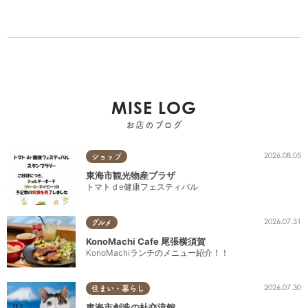
MISE LOG
お店のブログ
2026.08.05
ショップ
東海市観光物産プラザ
トマトｄe健康フェスティバル
2026.07.31
グルメ
KonoMachi Cafe 尾張横須賀
KonoMachiランチのメニュー紹介！！
2026.07.30
住まい・暮らし
東海市創造の杜交流館