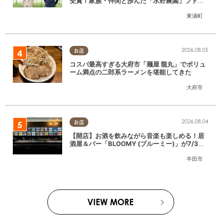
受賞！家族・仲間と歩んだ「水野農園」ブドウ
づくりの軌跡
東浦町
2026.08.05
お店
コスパ最高すぎる大府市「麺屋 龍丸」でボリュ
ーム満点の二郎系ラーメンを堪能してきた
大府市
2026.08.04
お店
【開店】お酒を飲みながら音楽も楽しめる！居
酒屋＆バー「BLOOMY (ブルーミー)」が7/3
(金)半田市でオープン
半田市
VIEW MORE