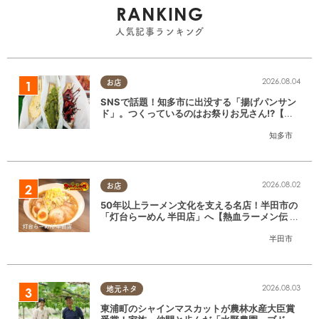
RANKING
人気記事ランキング
2026.08.04
お店
SNSで話題！知多市に出没する「揚げパンサン
ド」。つくっているのはお祭りお兄さん!?【ち
たまる調査隊#55】
知多市
2026.08.02
お店
50年以上ラーメン文化を支える名店！半田市の
「灯台らーめん 半田店」へ【熱血ラーメン伝 8
月放送】
半田市
2026.08.03
地元ネタ
東浦町のシャインマスカットが農林水産大臣賞