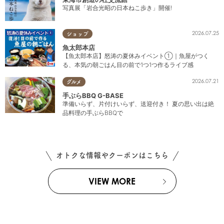
写真展「岩合光昭の日本ねこ歩き」開催!
2026.07.25
ショップ
魚太郎本店
【魚太郎本店】怒涛の夏休みイベント①｜魚屋がつく
る、本気の朝ごはん目の前で1つ1つ作るライブ感
2026.07.21
グルメ
手ぶらBBQ G-BASE
準備いらず、片付けいらず、送迎付き！ 夏の思い出は絶
品料理の手ぶらBBQで
オトクな情報やクーポンはこちら
VIEW MORE