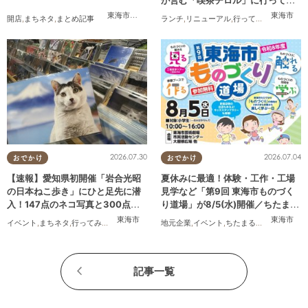
た
東海市
,
大府市
,
知多市
,
東浦町
,
常滑市
,
武豊町
東海市
開店
,
まちネタ
,
まとめ記事
ランチ
,
リニューアル
,
行ってみたレポ
,
夫婦
,
2026.07.30
2026.07.04
おでかけ
おでかけ
【速報】愛知県初開催「岩合光昭
夏休みに最適！体験・工作・工場
の日本ねこ歩き」にひと足先に潜
見学など「第9回 東海市ものづく
入！147点のネコ写真と300点以
り道場」が8/5(水)開催／ちたまる
上のグッズに癒されてきた／ちた
広告
東海市
東海市
イベント
,
まちネタ
,
行ってみたレポ
,
ちたまる広告
地元企業
,
ペット
,
イベント
,
トレンド
,
ちたまる広告
,
親子
,
家族
まる広告
記事一覧