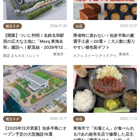
2026.07.23
2025.12.27
地元ネタ
お店
【開業】ついに判明！名鉄名和駅
帰省時に迷わない！知多半島の厳
西の広大な土地に「Marq 東海名
選手土産＜20選＞｜大人数に配り
和」建設へ｜駅直結・2026年12月
やすい個包装ギフト
着工予定
東海市
東海市
,
大府
開店
,
まちネタ
,
トレンド
カフェ
,
スイーツ
,
テイクアウト
,
まとめ記事
2025.12.17
2025.11.12
地元ネタ
お店
【2025年12月更新】知多半島にオ
東海市で「矢場とん」が食べられ
ープン予定の大型施設16選
る!?あの超有名店で修業した店主
が営む「喫茶チロル」に行ってみ