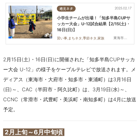
2025.02.17
地元ネタ
小学生チームが出場！「知多半島CUPサ
ッカー大会」U-12試合結果【2/15(土)・
16日(日)】
東海市,大府市,知多市,東浦町,阿久比町,半田市,常滑市,武豊町,美浜町,南知多町
習い事,まちネタ,季節ネタ,家族
2月15日(土)・16日(日)に開催された「知多半島CUPサッカ
ー大会 U-12」の様子をケーブルテレビで放送されます。メ
ディアス（東海市・大府市・知多市・東浦町）は3月16日
(日)～
、
CAC（半田市・阿久比町）は、3月19日(水)～、
CCNC（常滑市・武豊町・美浜町・南知多町）は4月に放送
予定。
2月上旬～6月中旬頃