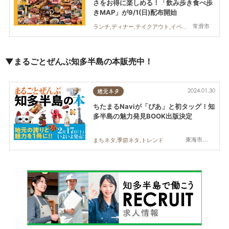
さをお得に楽しめる！「飲み歩き食べ歩
きMAP」が9/1(日)配布開始
常滑市
ランチ,ディナー,テイクアウト,イベント,旅行
▼まるごとぜんぶ知多半島の本販売中！
2024.01.30
地元ネタ
ちたまるNaviが「ぴあ」と初タッグ！知
多半島の魅力発見BOOK出版決定
東海市,大府市,知多市,東浦町,阿久比町,半田市,常滑市,武豊町,美浜町,南知多町
まちネタ,季節ネタ,トレンド