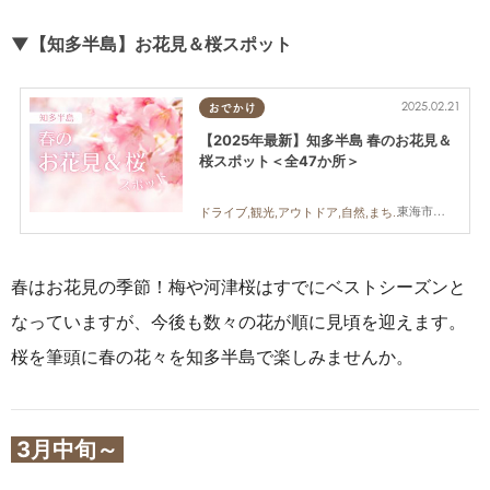
▼【知多半島】お花見＆桜スポット
2025.02.21
おでかけ
【2025年最新】知多半島 春のお花見＆
桜スポット＜全47か所＞
東海市,大府市,知多市,東浦町,阿久比町,半田市,常滑市,武豊町,美浜町,南知多町
ドライブ,観光,アウトドア,自然,まちネタ
春はお花見の季節！梅や河津桜はすでにベストシーズンと
なっていますが、今後も数々の花が順に見頃を迎えます。
桜を筆頭に春の花々を知多半島で楽しみませんか。
3月中旬～