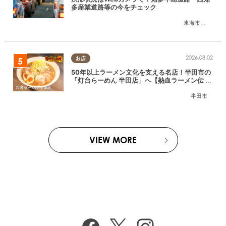
多産業道路等の今をチェック
東海市
,
大府市
,
知
2026.08.02
お店
50年以上ラーメン文化を支える名店！半田市の
「灯台らーめん 半田店」へ【熱血ラーメン伝 8
月放送】
半田市
VIEW MORE