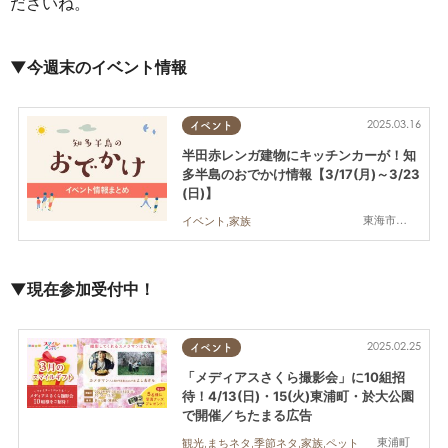
ださいね。
▼今週末のイベント情報
2025.03.16
イベント
半田赤レンガ建物にキッチンカーが！知
多半島のおでかけ情報【3/17(月)～3/23
(日)】
東海市,半田市,常滑市
イベント,家族
▼現在参加受付中！
2025.02.25
イベント
「メディアスさくら撮影会」に10組招
待！4/13(日)・15(火)東浦町・於大公園
で開催／ちたまる広告
東浦町
観光,まちネタ,季節ネタ,家族,ペット