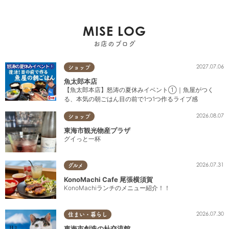
MISE LOG
お店のブログ
2027.07.06
ショップ
魚太郎本店
【魚太郎本店】怒涛の夏休みイベント①｜魚屋がつく
る、本気の朝ごはん目の前で1つ1つ作るライブ感
2026.08.07
ショップ
東海市観光物産プラザ
グイっと一杯
2026.07.31
グルメ
KonoMachi Cafe 尾張横須賀
KonoMachiランチのメニュー紹介！！
2026.07.30
住まい・暮らし
東海市創造の杜交流館