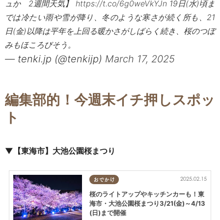
ュか 2週間天気】
https://t.co/6g0weVkYJn
19日(水)頃ま
では冷たい雨や雪が降り、冬のような寒さが続く所も、21
日(金)以降は平年を上回る暖かさがしばらく続き、桜のつぼ
みもほころびそう。
— tenki.jp (@tenkijp)
March 17, 2025
編集部的！今週末イチ押しスポッ
ト
▼【東海市】大池公園桜まつり
2025.02.15
おでかけ
桜のライトアップやキッチンカーも！東
海市・大池公園桜まつり3/21(金)～4/13
(日)まで開催