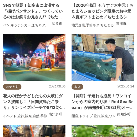
SNSで話題！知多市に出没する
【2026年版】もうすぐお中元！ち
「揚げパンサンド」。つくってい
たまるショッピング限定のお中元
るのはお祭りお兄さん!?【ちたま
＆夏ギフトまとめ／ちたまるショ
る調査隊#55】
ッピング
知多市
東海市
,
大府
パン
,
キッチンカー
,
まちネタ
,
ちたまる調査隊
,
行ってみたレポ
地元企業
,
季節ネタ
,
ちたまるショッピング
,
2026.08.06
2025.06.24
おでかけ
お店
花火のほか子どもたちの太鼓にダ
【開店】子連れも必見！ワンコイ
ンス披露も！「日間賀島たこ祭
ンからの室内釣り堀「Red Sea Br
り」サンライズビーチで8/12(水)
eam」が南知多町に6/2(月)オープ
開催
ン
南知多町
南知多町
イベント
,
旅行
,
観光
,
自然
,
季節ネタ
,
花火
開店
,
ドライブ
,
旅行
,
観光
,
ワンコイン