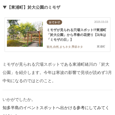
▼【東浦町】於大公園のミモザ
2025.03.03
おでかけ
ミモザが見られる穴場スポット!?東浦町
「於大公園」から早春の花便り【3/8は
「ミモザの日」】
東浦町
観光,自然,まちネタ,季節ネタ
ミモザが見られる穴場スポットである東浦町緒川の「於大
公園」を紹介します。今年は寒波の影響で見頃が読めず3月
中旬になるのではとのこと。
いかがでしたか。
知多半島のイベントスポットへ出かける参考にしてみてく