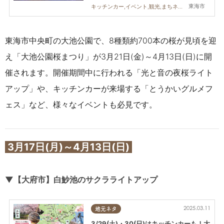
東海市
キッチンカー,イベント,観光,まちネタ,季節ネタ
東海市中央町の大池公園で、8種類約700本の桜が見頃を迎
え「大池公園桜まつり」が3月21日(金)～4月13日(日)に開
催されます。開催期間中に行われる「光と音の夜桜ライト
アップ」や、キッチンカーが来場する「とうかいグルメフ
ェス」など、様々なイベントも必見です。
3月17日(月)～4月13日(日)
▼【大府市】白魦池のサクラライトアップ
2025.03.11
地元ネタ
3/29(土)・30(日)はキッチンカーも！大