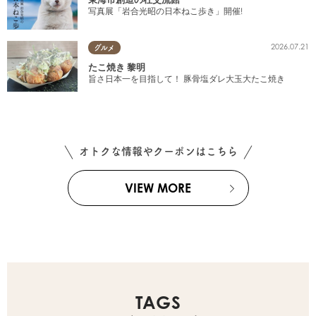
写真展「岩合光昭の日本ねこ歩き」開催!
2026.07.21
グルメ
たこ焼き 黎明
旨さ日本一を目指して！ 豚骨塩ダレ大玉大たこ焼き
オトクな情報やクーポンはこちら
VIEW MORE
TAGS