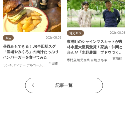
2026.08.03
地元ネタ
2026.08.03
お店
東浦町のシャインマスカットが農
昼呑みもできる！JR半田駅スグ
林水産大臣賞受賞！家族・仲間と
「酒場やみくろ」の肉汁たっぷり
歩んだ「水野農園」ブドウづくり
ハンバーガーを食べてみた
の軌跡
東浦町
専門店
,
地元企業
,
自然
,
まちネタ
,
季節ネタ
,
ち
半田市
ランチ
,
ディナー
,
アルコール
,
パン
,
行ってみたレポ
,
おひとりさま
,
友人
記事一覧