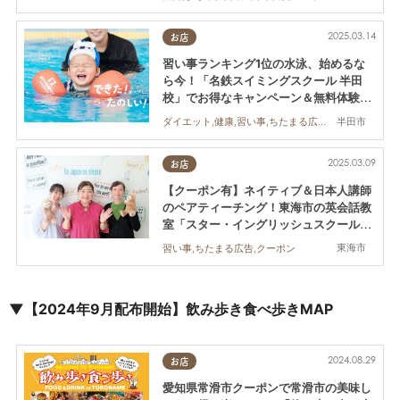
2025.03.14
お店
習い事ランキング1位の水泳、始めるな
ら今！「名鉄スイミングスクール 半田
校」でお得なキャンペーン＆無料体験会
開催中／ちたまる広告
半田市
ダイエット,健康,習い事,ちたまる広告,親子,おひとりさま
2025.03.09
お店
【クーポン有】ネイティブ＆日本人講師
のペアティーチング！東海市の英会話教
室「スター・イングリッシュスクール」
／ちたまる広告
東海市
習い事,ちたまる広告,クーポン
▼【2024年9月配布開始】飲み歩き食べ歩きMAP
2024.08.29
お店
愛知県常滑市クーポンで常滑市の美味し