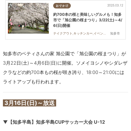
2025.03.12
おでかけ
約700本の桜と美味しいグルメも！知多
市で「旭公園の桜まつり」3/22(土)～4/
6(日)開催
知多市
テイクアウト,キッチンカー,イベント,まちネタ,季節ネタ
知多市のベティさんの家 旭公園で「旭公園の桜まつり」が
3月22日(土)～4月6日(日)に開催。
ソメイヨシノやシダレザ
クラなどの約700本もの桜が咲き誇り、18:00～21:00には
ライトアップも行われます。
3月16日(日)～放送
▼【知多半島】知多半島CUPサッカー大会 U-12