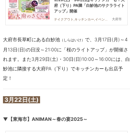
府（下り）PA隣「白魦池のサクラライト
アップ」開催
大府市
テイクアウト,キッチンカー,イベント,まちネタ,季節ネタ,桜
大府市長草町にある白魦池
で、3月17日(月)～4
（しらはいけ）
月13日(日)の日没～21:00に「桜のライトアップ」が開催さ
れます。また3月29日(土)・30日(日)10:00～16:00には、白
魦池に隣接する大府PA（下り）でキッチンカーも出店予
定！
3月22日(土)
▼【東海市】ANIMAN～春の宴2025～