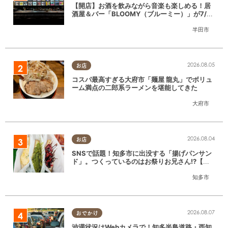
【開店】お酒を飲みながら音楽も楽しめる！居
酒屋＆バー「BLOOMY（ブルーミー）」が7/3
(金)半田市でオープン
半田市
2026.08.05
お店
コスパ最高すぎる大府市「麺屋 龍丸」でボリュ
ーム満点の二郎系ラーメンを堪能してきた
大府市
2026.08.04
お店
SNSで話題！知多市に出没する「揚げパンサン
ド」。つくっているのはお祭りお兄さん!?【ち
たまる調査隊#55】
知多市
2026.08.07
おでかけ
渋滞状況はWebカメラで！知多半島道路・西知