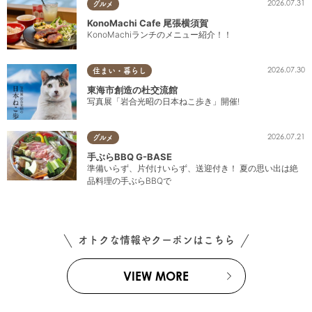
2026.07.31
グルメ
KonoMachi Cafe 尾張横須賀
KonoMachiランチのメニュー紹介！！
2026.07.30
住まい・暮らし
東海市創造の杜交流館
写真展「岩合光昭の日本ねこ歩き」開催!
2026.07.21
グルメ
手ぶらBBQ G-BASE
準備いらず、片付けいらず、送迎付き！ 夏の思い出は絶
品料理の手ぶらBBQで
オトクな情報やクーポンはこちら
VIEW MORE