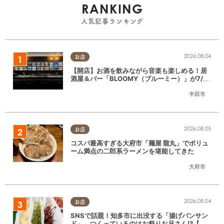
RANKING
人気記事ランキング
2026.08.04
お店
【開店】お酒を飲みながら音楽も楽しめる！居
酒屋＆バー「BLOOMY（ブルーミー）」が7/3
(金)半田市でオープン
半田市
2026.08.05
お店
コスパ最高すぎる大府市「麺屋 龍丸」でボリュ
ーム満点の二郎系ラーメンを堪能してきた
大府市
2026.08.04
お店
SNSで話題！知多市に出没する「揚げパンサン
ド」。つくっているのはお祭りお兄さん!?【ち