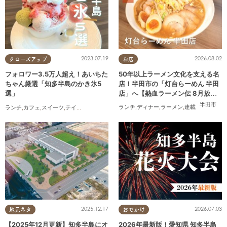
2026.08.02
2023.07.19
お店
クローズアップ
50年以上ラーメン文化を支える名
フォロワー3.5万人超え！あいちた
店！半田市の「灯台らーめん 半田
ちゃん厳選「知多半島のかき氷5
店」へ【熱血ラーメン伝 8月放
選」
送】
半田市
ランチ
,
ディナー
,
ラーメン
,
連載
ランチ
,
カフェ
,
スイーツ
,
テイクアウト
2025.12.17
2026.07.03
地元ネタ
おでかけ
【2025年12月更新】知多半島にオ
2026年最新版！愛知県 知多半島