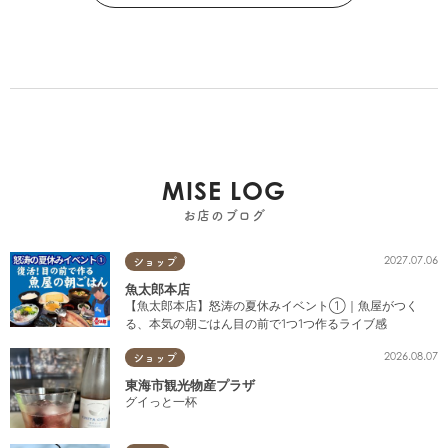
MISE LOG
お店のブログ
2027.07.06
ショップ
魚太郎本店
【魚太郎本店】怒涛の夏休みイベント①｜魚屋がつく
る、本気の朝ごはん目の前で1つ1つ作るライブ感
2026.08.07
ショップ
東海市観光物産プラザ
グイっと一杯