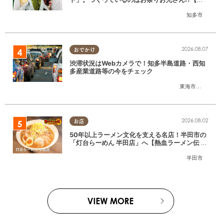
たまる調査隊#55】
知多市
2026.08.07
おでかけ
渋滞状況はWebカメラで！知多半島道路・西知
多産業道路等の今をチェック
東海市
,
大府市
,
知
2026.08.02
お店
50年以上ラーメン文化を支える名店！半田市の
「灯台らーめん 半田店」へ【熱血ラーメン伝 8
月放送】
半田市
VIEW MORE