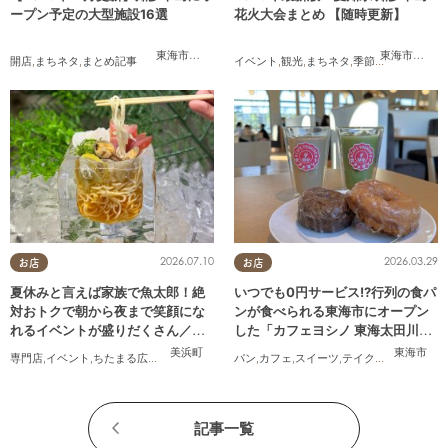
ープン予定の大型施設16選
花火大会まとめ 【随時更新】
東海市
,
大府市
,
知多市
,
東浦町
,
常滑市
,
武豊町
東海市
,
大府
開店
,
まちネタ
,
まとめ記事
イベント
,
観光
,
まちネタ
,
季節ネタ
,
まとめ記
2026.07.10
2026.03.29
お店
お店
夏休みと言えば家族で魚太郎！絶
いつでも0円サービス!?行列の食パ
対おトクで朝から夜まで笑顔にな
ンが食べられる東海市にオープン
れるイベントが盛りだくさん／ち
した「カフェヨシノ 東海太田川
たまる広告
店」に行ってみた
美浜町
東海市
専門店
,
イベント
,
ちたまる広告
,
家族
パン
,
カフェ
,
スイーツ
,
テイクアウト
,
家族
,
カ
記事一覧