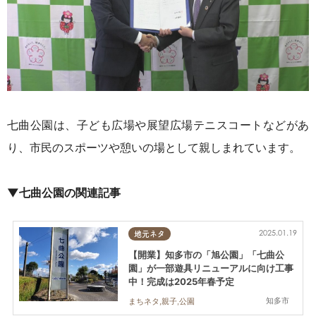
七曲公園は、子ども広場や展望広場テニスコートなどがあ
り、市民のスポーツや憩いの場として親しまれています。
▼七曲公園の関連記事
2025.01.19
地元ネタ
【開業】知多市の「旭公園」「七曲公
園」が一部遊具リニューアルに向け工事
中！完成は2025年春予定
知多市
まちネタ,親子,公園