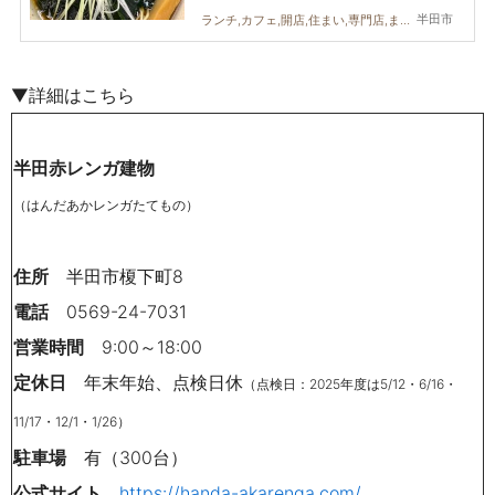
半田市
ランチ,カフェ,開店,住まい,専門店,まとめ記事
▼詳細はこちら
半田赤レンガ建物
（はんだあかレンガたてもの）
住所
半田市榎下町8
電話
0569-24-7031
営業時間
9:00～18:00
定休日
年末年始、点検日休
（点検日：2025年度は5/12・6/16・
11/17・12/1・1/26）
駐車場
有（300台）
公式サイト
https://handa-akarenga.com/