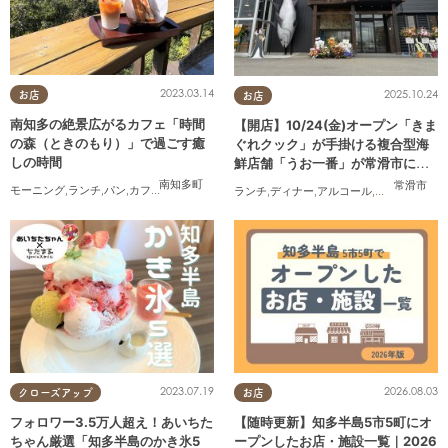
2023.03.14
2025.10.24
お店
お店
南知多の絶景広がるカフェ「時間
【開店】10/24(金)オープン「きま
の森（ときのもり）」で過ごす癒
ぐれクック」が手掛ける複合型海
しの時間
鮮店舗「うお一番」が常滑市に誕
生！
南知多町
常滑市
モーニング
,
ランチ
,
パン
,
カフェ
,
テイクアウト
,
自然
,
行ってみたレポ
ランチ
,
ディナー
,
アルコール
,
開店
,
まちネタ
2023.07.19
2026.08.03
クローズアップ
お店
フォロワー3.5万人超え！あいちた
【随時更新】知多半島5市5町にオ
ちゃん厳選「知多半島のかき氷5
ープンしたお店・施設一覧｜2026