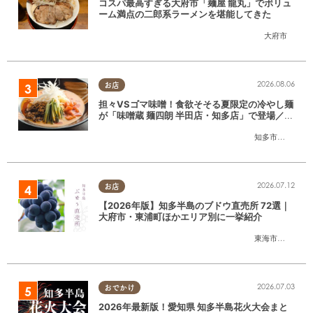
コスパ最高すぎる大府市「麺屋 龍丸」でボリュ
ーム満点の二郎系ラーメンを堪能してきた
大府市
2026.08.06
お店
担々VSゴマ味噌！食欲そそる夏限定の冷やし麺
が「味噌蔵 麺四朗 半田店・知多店」で登場／ち
たまる広告
知多市
,
半田市
2026.07.12
お店
【2026年版】知多半島のブドウ直売所 72選｜
大府市・東浦町ほかエリア別に一挙紹介
東海市
,
大府市
,
東
2026.07.03
おでかけ
2026年最新版！愛知県 知多半島花火大会まと