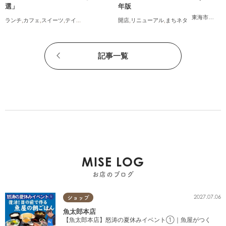
選」
年版
東海市
,
大府
ランチ
,
カフェ
,
スイーツ
,
テイクアウト
開店
,
リニューアル
,
まちネタ
記事一覧
MISE LOG
お店のブログ
2027.07.06
ショップ
魚太郎本店
【魚太郎本店】怒涛の夏休みイベント①｜魚屋がつく