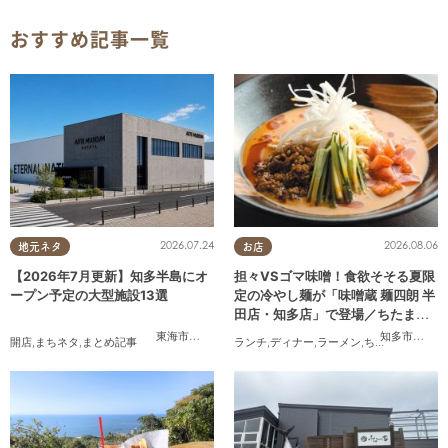
おすすめ記事一覧
2026.07.24
2026.08.06
地元ネタ
お店
【2026年7月更新】知多半島にオ
担々VSゴマ味噌！食欲そそる夏限
ープン予定の大型施設13選
定の冷やし麺が「味噌蔵 麺四朗 半
田店・知多店」で登場／ちたまる
広告
東海市
,
大府市
,
知多市
,
美浜町
,
南知多町
知多市
,
半田
開店
,
まちネタ
,
まとめ記事
ランチ
,
ディナー
,
ラーメン
,
ちたまる広告