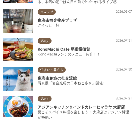
る、本気の朝ごはん目の前で1つ1つ作るライブ感
2026.08.07
ショップ
東海市観光物産プラザ
グイっと一杯
2026.07.31
グルメ
KonoMachi Cafe 尾張横須賀
KonoMachiランチのメニュー紹介！！
2026.07.30
住まい・暮らし
東海市創造の杜交流館
写真展「岩合光昭の日本ねこ歩き」開催!
2026.07.21
グルメ
アジアンキッチン＆インドカレーヒマラヤ 大府店
夏こそスパイス料理を楽しもう！ 大府店はアジアン料理
が勢揃い