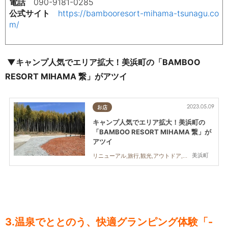
電話
090-9181-0285
公式サイト
https://bambooresort-mihama-tsunagu.co
m/
▼キャンプ人気でエリア拡大！美浜町の「BAMBOO
RESORT MIHAMA 繋」がアツイ
2023.05.09
お店
キャンプ人気でエリア拡大！美浜町の
「BAMBOO RESORT MIHAMA 繋」が
アツイ
美浜町
リニューアル,旅行,観光,アウトドア,自然,家族,カップル
3.温泉でととのう、快適グランピング体験「-