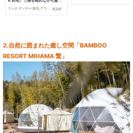
K 野間」で海を眺めながら贅沢B
BQを堪能
ランチ,ディナー,観光,アウトドア,行ってみたレポ,おひとりさま,友人
美浜町
2.自然に囲まれた癒し空間「BAMBOO
RESORT MIHAMA 繋」