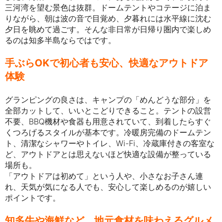
三河湾を望む景色は抜群。
ドームテントやコテージに泊ま
りながら、朝は波の音で目覚め、夕暮れには水平線に沈む
夕日を眺めて過ごす。そんな非日常が日帰り圏内で楽しめ
るのは知多半島ならではです。
手ぶらOKで初心者も安心、快適なアウトドア
体験
グランピングの良さは、キャンプの「めんどうな部分」を
全部カットして、いいとこどりできること。テントの設営
不要、BBQ機材や食器も用意されていて、到着したらすぐ
くつろげるスタイルが基本です。
冷暖房完備のドームテン
ト、清潔なシャワーやトイレ、Wi-Fi、冷蔵庫付きの客室な
ど、アウトドアとは思えないほど快適な設備が整っている
場所も。
「アウトドアは初めて」という人や、小さなお子さん連
れ、天気が気になる人でも、安心して楽しめるのが嬉しい
ポイントです。
知多牛や海鮮など、地元食材を味わえるグルメ