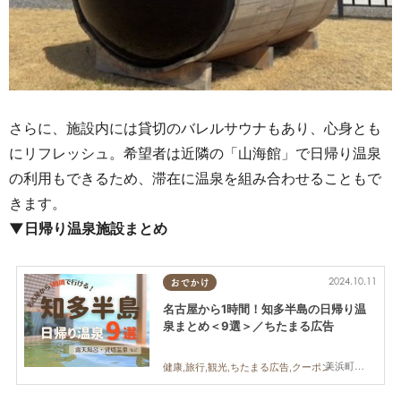
さらに、施設内には貸切のバレルサウナもあり、心身とも
にリフレッシュ。希望者は近隣の「山海館」で日帰り温泉
の利用もできるため、滞在に温泉を組み合わせることもで
きます。
▼日帰り温泉施設まとめ
2024.10.11
おでかけ
名古屋から1時間！知多半島の日帰り温
泉まとめ＜9選＞／ちたまる広告
美浜町,南知多町
健康,旅行,観光,ちたまる広告,クーポン