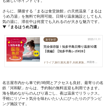
も嬉しいポイントです。
さらに、隣接する「まるは食堂旅館」の天然温泉「まるは
うめ乃湯」を無料で利用可能。日帰り温泉施設としても人
気の湯に、滞在中は何度でも入れるのが大きな魅力です。
▼「まるはうめ乃湯」
2023.11.11
おでかけ
完全保存版！知多半島日帰り温泉10選
【後編】【知多半島レポ#28】
半田市,常滑市,南知多町
ドライブ,旅行,観光,親子,夫婦,家族,知多半島レポ
名古屋市内から車で約1時間とアクセスも良好。最寄りの名
鉄「河和駅」からは、予約制の無料送迎も利用できます。
海を眺めながらのんびり過ごし、夜は温泉でリラックス。
手軽にリゾート気分を味わいたい人にぴったりのグランピ
ング施設です。