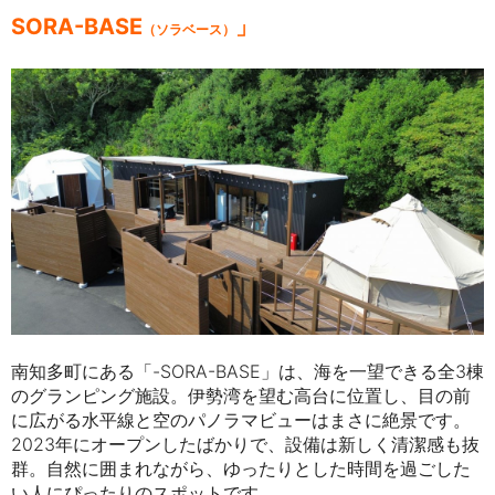
SORA-BASE
」
（ソラベース）
南知多町にある「-SORA-BASE」は、海を一望できる全3棟
のグランピング施設。伊勢湾を望む高台に位置し、目の前
に広がる水平線と空のパノラマビューはまさに絶景です。
2023年にオープンしたばかりで、設備は新しく清潔感も抜
群。自然に囲まれながら、ゆったりとした時間を過ごした
い人にぴったりのスポットです。