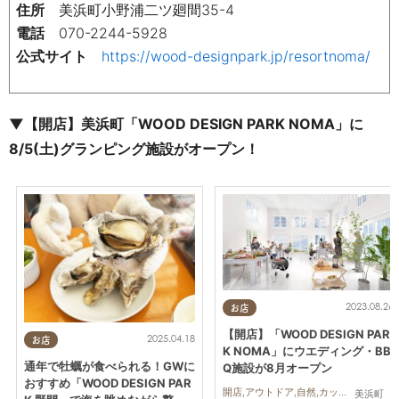
住所
美浜町小野浦二ツ廻間
35-4
電話
070-2244-5928
公式サイト
https://wood-designpark.jp/resortnoma/
▼【開店】美浜町「WOOD DESIGN PARK NOMA」に
8/5(土)グランピング施設がオープン！
2023.08.26
お店
【開店】「WOOD DESIGN PAR
2025.04.18
お店
K NOMA」にウエディング・BB
通年で牡蠣が食べられる！GWに
Q施設が8月オープン
おすすめ「WOOD DESIGN PAR
開店,アウトドア,自然,カップル,ペット
美浜町