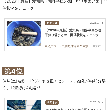
【2026年最新】愛知県・知多半島の潮干狩り場まとめ｜開
催状況をチェック
2026.03.18
おでかけ
【2026年最新】愛知県・知多半島の潮
干狩り場まとめ｜開催状況をチェック
常滑市
観光,アウトドア,自然,季節ネタ,家族
第4位
3/14(土)名鉄・JRダイヤ改正！セントレア始発が約40分早
く、武豊線は4両編成に
2026.03.14
地元ネタ
3/14(土)名鉄・JRダイヤ改正！セントレ