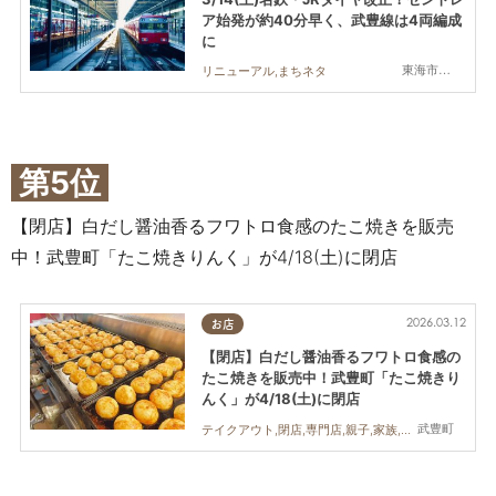
ア始発が約40分早く、武豊線は4両編成
に
東海市,大府市,知多市,東浦町,阿久比町,半田市,常滑市,武豊町,美浜町,南知多町
リニューアル,まちネタ
第5位
【閉店】白だし醤油香るフワトロ食感のたこ焼きを販売
中！武豊町「たこ焼きりんく」が4/18(土)に閉店
2026.03.12
お店
【閉店】白だし醤油香るフワトロ食感の
たこ焼きを販売中！武豊町「たこ焼きり
んく」が4/18(土)に閉店
武豊町
テイクアウト,閉店,専門店,親子,家族,おひとりさま