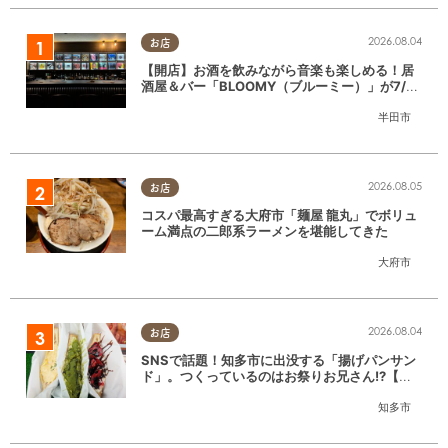
2026.08.04
お店
【開店】お酒を飲みながら音楽も楽しめる！居
酒屋＆バー「BLOOMY（ブルーミー）」が7/3
(金)半田市でオープン
半田市
2026.08.05
お店
コスパ最高すぎる大府市「麺屋 龍丸」でボリュ
ーム満点の二郎系ラーメンを堪能してきた
大府市
2026.08.04
お店
SNSで話題！知多市に出没する「揚げパンサン
ド」。つくっているのはお祭りお兄さん!?【ち
たまる調査隊#55】
知多市