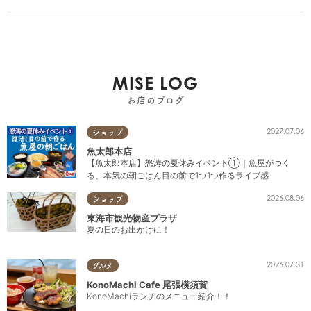
MISE LOG
お店のブログ
2027.07.06
ショップ
魚太郎本店
【魚太郎本店】怒涛の夏休みイベント①｜魚屋がつく
る、本気の朝ごはん目の前で1つ1つ作るライブ感
2026.08.06
ショップ
東海市観光物産プラザ
夏の日のお出かけに！
2026.07.31
グルメ
KonoMachi Cafe 尾張横須賀
KonoMachiランチのメニュー紹介！！