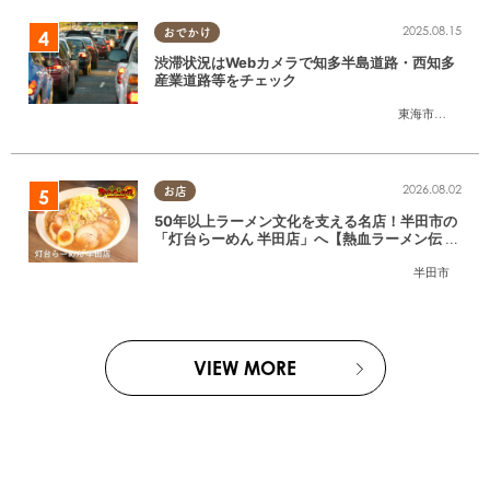
2025.08.15
おでかけ
渋滞状況はWebカメラで知多半島道路・西知多
産業道路等をチェック
東海市
,
大府市
,
知
2026.08.02
お店
50年以上ラーメン文化を支える名店！半田市の
「灯台らーめん 半田店」へ【熱血ラーメン伝 8
月放送】
半田市
VIEW MORE