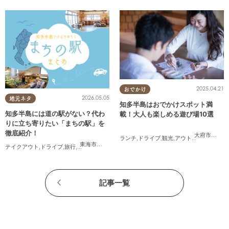
2025.04.21
おでかけ
2026.05.05
地元ネタ
知多半島はおでかけスポット満
知多半島には道の駅がない？代わ
載！大人も楽しめる遊び場10選
りに立ち寄りたい「まちの駅」を
徹底紹介！
大府市
,
東浦
ランチ
,
ドライブ
,
観光
,
アウトドア
,
親子
,
カッ
東海市
,
武豊町
,
美浜町
テイクアウト
,
ドライブ
,
旅行
,
観光
,
自然
記事一覧