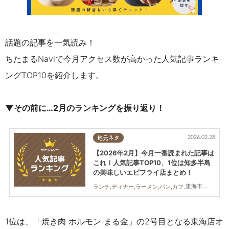
話題の記事を一気読み！
ちたまるNaviで今月アクセス数が高かった人気記事ランキ
ングTOP10を紹介します。
▼その前に…2月のランキングを振り返り！
2026.02.28
地元ネタ
【2026年2月】今月一番読まれた記事は
これ！人気記事TOP10、1位は知多半島
の美味しいエビフライ店まとめ！
東海市,大府市,知多市,東浦町,阿久比町,半田市,常滑市,武豊町,美浜町,南知多町
ランチ,ディナー,ラーメン,パン,カフェ,スイーツ,開店,観光,まとめ記事
1位は、「焼き肉 ホルモン まる金」の2号目となる東海店オ