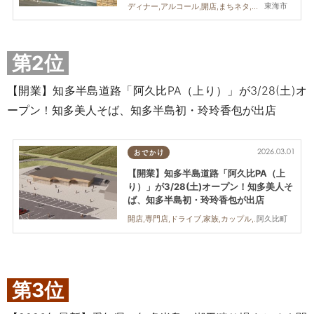
東海市
ディナー,アルコール,開店,まちネタ,親子,夫婦,家族,カップル,おひとりさま,友人,個室
第2位
【開業】知多半島道路「阿久比PA（上り）」が3/28(土)オ
ープン！知多美人そば、知多半島初・玲玲香包が出店
2026.03.01
おでかけ
【開業】知多半島道路「阿久比PA（上
り）」が3/28(土)オープン！知多美人そ
ば、知多半島初・玲玲香包が出店
阿久比町
開店,専門店,ドライブ,家族,カップル,おひとりさま,友人
第3位