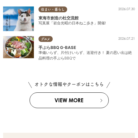
2026.07.30
住まい・暮らし
東海市創造の杜交流館
写真展「岩合光昭の日本ねこ歩き」開催!
2026.07.21
グルメ
手ぶらBBQ G-BASE
準備いらず、片付けいらず、送迎付き！ 夏の思い出は絶
品料理の手ぶらBBQで
オトクな情報やクーポンはこちら
VIEW MORE