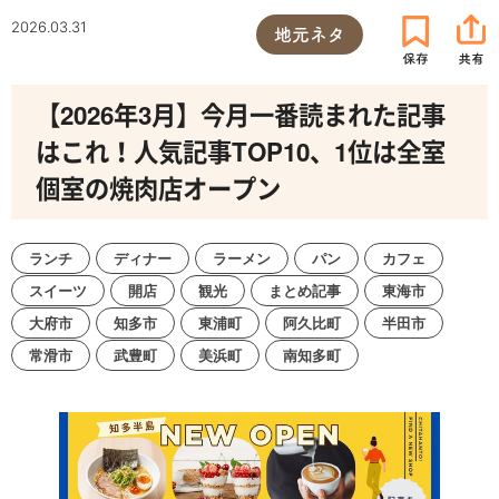
2026.03.31
地元ネタ
【2026年3月】今月一番読まれた記事
はこれ！人気記事TOP10、1位は全室
個室の焼肉店オープン
ランチ
ディナー
ラーメン
パン
カフェ
スイーツ
開店
観光
まとめ記事
東海市
大府市
知多市
東浦町
阿久比町
半田市
常滑市
武豊町
美浜町
南知多町