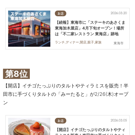
2026.03.20
お店
【続報】東海市に「ステーキのあさくま
東海加木屋店」4月下旬オープン！場所
は「不二家レストラン 東海店」跡地
ランチ,ディナー,開店,親子,家族
東海市
第8位
【開店】イチゴたっぷりのタルトやティラミスを販売！半
田市に手づくりタルトの「みーたると」が2/26(木)オープ
ン
2026.03.05
お店
【開店】イチゴたっぷりのタルトやティ