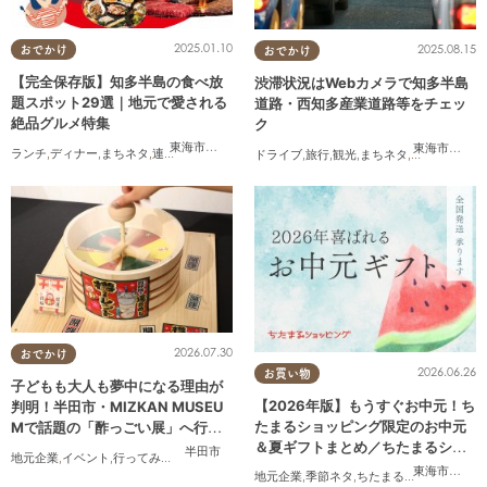
2025.01.10
2025.08.15
おでかけ
おでかけ
【完全保存版】知多半島の食べ放
渋滞状況はWebカメラで知多半島
題スポット29選｜地元で愛される
道路・西知多産業道路等をチェッ
絶品グルメ特集
ク
東海市
,
大府市
,
知多市
,
東浦町
,
阿久比町
,
半田市
,
常滑市
,
武豊
東海市
,
大府
ランチ
,
ディナー
,
まちネタ
,
連載
,
コスパ抜群
ドライブ
,
旅行
,
観光
,
まちネタ
,
渋滞
2026.07.30
おでかけ
2026.06.26
お買い物
子どもも大人も夢中になる理由が
【2026年版】もうすぐお中元！ち
判明！半田市・MIZKAN MUSEU
たまるショッピング限定のお中元
Mで話題の「酢っごい展」へ行っ
＆夏ギフトまとめ／ちたまるショ
てみた｜7/25(土)～8/30(日)／ち
半田市
地元企業
,
イベント
,
行ってみたレポ
,
ちたまる広告
,
親子
,
家族
,
友人
ッピング
たまる広告
東海市
,
大府
地元企業
,
季節ネタ
,
ちたまるショッピング
,