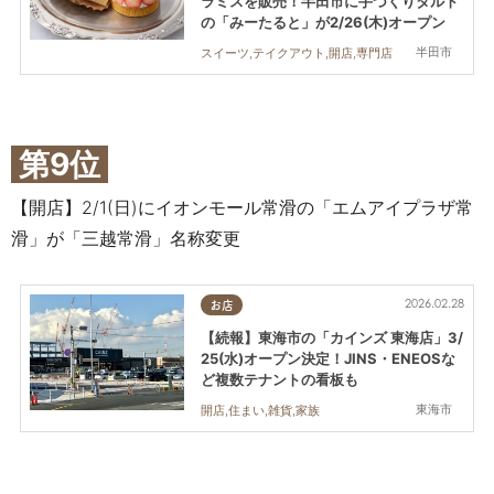
ラミスを販売！半田市に手づくりタルト
の「みーたると」が2/26(木)オープン
半田市
スイーツ,テイクアウト,開店,専門店
第9位
【開店】2/1(日)にイオンモール常滑の「エムアイプラザ常
滑」が「三越常滑」名称変更
2026.02.28
お店
【続報】東海市の「カインズ 東海店」3/
25(水)オープン決定！JINS・ENEOSな
ど複数テナントの看板も
東海市
開店,住まい,雑貨,家族