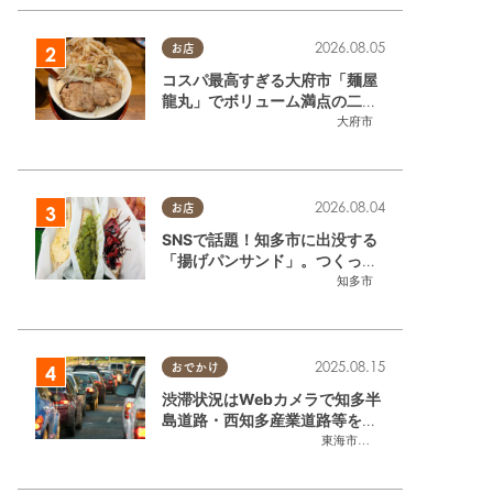
2026.08.05
お店
コスパ最高すぎる大府市「麺屋
龍丸」でボリューム満点の二郎
系ラーメンを堪能してきた
大府市
2026.08.04
お店
SNSで話題！知多市に出没する
「揚げパンサンド」。つくって
いるのはお祭りお兄さん!?【ち
知多市
たまる調査隊#55】
2025.08.15
おでかけ
渋滞状況はWebカメラで知多半
島道路・西知多産業道路等をチ
ェック
東海市
,
大府市
,
知多市
,
東浦町
,
常