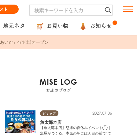
スト
地元ネタ
お買い物
お知らせ
だ」4/4(土)オープン
MISE LOG
お店のブログ
2027.07.06
ショップ
魚太郎本店
【魚太郎本店】怒涛の夏休みイベント①｜
魚屋がつくる、本気の朝ごはん目の前で1つ