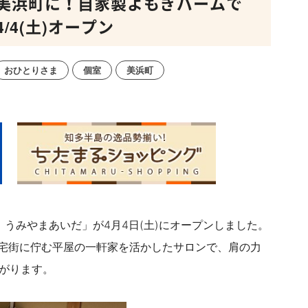
美浜町に！自家製よもぎバームで
4(土)オープン
おひとりさま
個室
美浜町
うみやまあいだ」が4月4日(土)にオープンしました。
宅街に佇む平屋の一軒家を活かしたサロンで、肩の力
広がります。