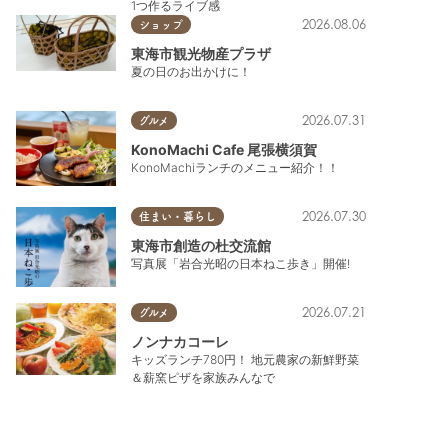
1つ作るライブ感
2026.08.06
ショップ
東海市観光物産プラザ
夏の日のお出かけに！
2026.07.31
グルメ
KonoMachi Cafe 尾張横須賀
KonoMachiランチのメニュー紹介！！
2026.07.30
住まい・暮らし
東海市創造の杜交流館
写真展「岩合光昭の日本ねこ歩き」開催!
2026.07.21
グルメ
ノンナカコーレ
キッズランチ780円！ 地元農家の新鮮野菜
＆薪窯ピザを家族みんなで