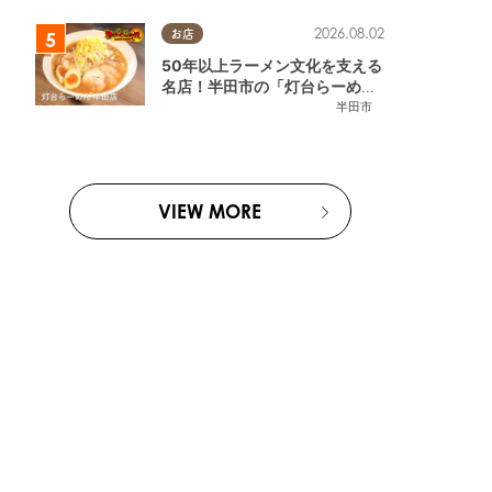
2026.08.02
お店
50年以上ラーメン文化を支える
名店！半田市の「灯台らーめん
半田店」へ【熱血ラーメン伝 8
半田市
月放送】
VIEW MORE