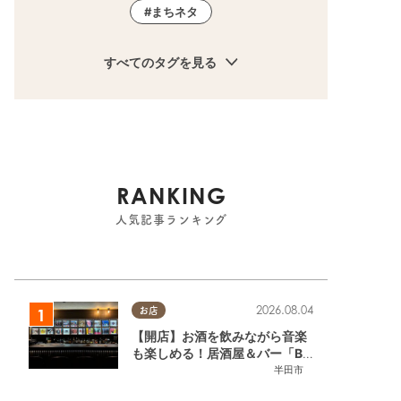
まちネタ
すべてのタグを見る
RANKING
人気記事ランキング
2026.08.04
お店
【開店】お酒を飲みながら音楽
も楽しめる！居酒屋＆バー「BL
OOMY（ブルーミー）」が7/3
半田市
(金)半田市でオープン