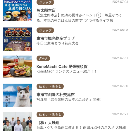
2027.07.06
ショップ
魚太郎本店
【魚太郎本店】怒涛の夏休みイベント①｜魚屋がつく
る、本気の朝ごはん目の前で1つ1つ作るライブ感
2026.08.08
ショップ
東海市観光物産プラザ
今日は東海まつり花火大会
2026.07.31
グルメ
KonoMachi Cafe 尾張横須賀
KonoMachiランチのメニュー紹介！！
2026.07.30
住まい・暮らし
東海市創造の杜交流館
写真展「岩合光昭の日本ねこ歩き」開催!
2026.07.21
住まい・暮らし
（株）大幾組
台風・ゲリラ豪雨に備える！ 雨漏れ点検のススメ 大幾組