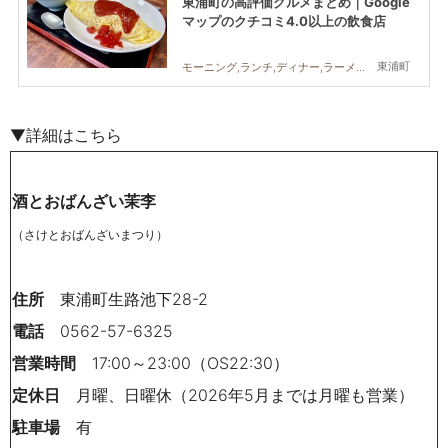
東浦町の高評価グルメまとめ｜Google
マップのクチコミ4.0以上の飲食店
東浦町
モーニング,ランチ,ディナー,ラーメン,カフェ
▼詳細はこちら
酒とおばんざい茉李
（さけとおばんざいまつり）
住所
東浦町生路池下28-2
電話
0562-57-6325
営業時間
17:00～23:00（OS22:30）
定休日
月曜、日曜休（2026年5月までは月曜も営業）
駐車場
有