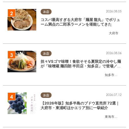
2026.08.05
お店
コスパ最高すぎる大府市「麺屋 龍丸」でボリュ
ーム満点の二郎系ラーメンを堪能してきた
大府市
2026.08.06
お店
担々VSゴマ味噌！食欲そそる夏限定の冷やし麺
が「味噌蔵 麺四朗 半田店・知多店」で登場／ち
たまる広告
知多市
,
半田市
2026.07.12
お店
【2026年版】知多半島のブドウ直売所 72選｜
大府市・東浦町ほかエリア別に一挙紹介
東海市
,
大府市
,
東