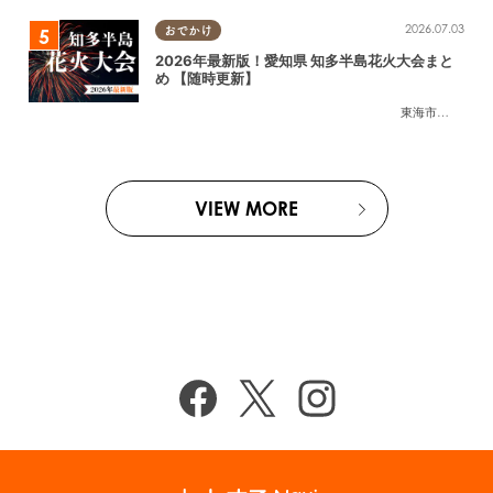
2026.07.03
おでかけ
2026年最新版！愛知県 知多半島花火大会まと
め 【随時更新】
東海市
,
大府市
,
知
VIEW MORE