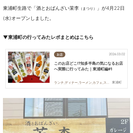
東浦町生路で「酒とおばんざい茉李
」が4月22日
（まつり）
(水)オープンしました。
▼東浦町の行ってみたレポまとめはこちら
2026.03.02
お店
このお店どこ!?知多半島の気になるお店
へ実際に行ってみた｜東浦町編#1
東浦町
ランチ,ディナー,ラーメン,カフェ,スイーツ,テイクアウト,専門店,雑貨,アウトドア,自然,まちネタ,まとめ記事,行ってみたレポ,コスパ抜群