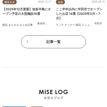
2025.12.17
2025.08.10
地元ネタ
お店
【2025年12月更新】知多半島にオ
ここ半年以内に半田市でオープン
ープン予定の大型施設16選
したお店 14選【2025年3月～7
月】
東海市
,
大府市
,
知多市
,
東浦町
,
常滑市
,
武豊町
半田市
開店
,
まちネタ
,
まとめ記事
ランチ
,
ディナー
,
開店
,
リニューアル
,
まとめ
記事一覧
MISE LOG
お店のブログ