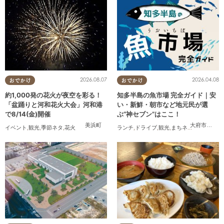
2026.08.07
2026.04.08
おでかけ
おでかけ
約1,000発の花火が夜空を彩る！
知多半島の魚市場 完全ガイド｜安
「盆踊りと河和花火大会」河和港
い・新鮮・朝市など地元民が選
で8/14(金)開催
ぶ“神セブン”はここ！
美浜町
大府市
,
半田
イベント
,
観光
,
季節ネタ
,
花火
ランチ
,
ドライブ
,
観光
,
まちネタ
,
連載
,
家族
,