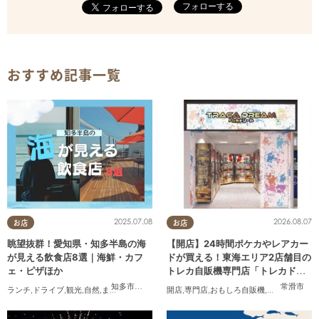
フォローする
おすすめ記事一覧
2025.07.08
2026.08.07
お店
お店
眺望抜群！愛知県・知多半島の海
【開店】24時間ポケカやレアカー
が見える飲食店8選｜海鮮・カフ
ドが買える！東海エリア2店舗目の
ェ・ピザほか
トレカ自販機専門店「トレカドリ
ーム」が常滑市に8/7(金)オープン
知多市
,
常滑市
,
美浜町
,
南知多町
常滑市
ランチ
,
ドライブ
,
観光
,
自然
,
まちネタ
,
季節ネタ
,
開店
まとめ記事
,
専門店
,
おもしろ自販機
,
カップル
,
おひ