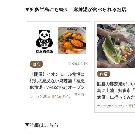
▼知多半島にも続々！麻辣湯が食べられるお店
2026.04.13
お店
【開店】イオンモール常滑に
お店
行列の絶えない麻辣湯「福恩
話題の麻辣湯がつい
麻辣湯」が4/21(火)オープン
島に上陸！知多市「
常滑市
ラーメン,開店,専門店,親子,家族,カップル,おひとりさま,友人,コスパ抜群
倉店」に行ってみた
▼詳細はこちら