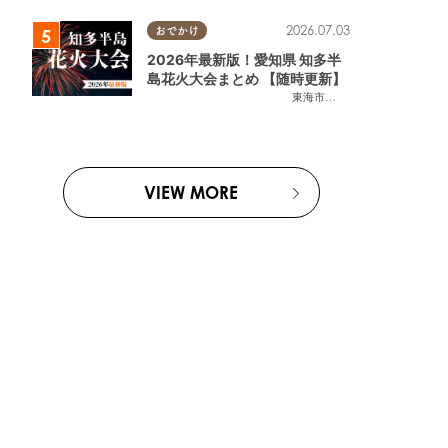
2026.07.03
おでかけ
2026年最新版！愛知県 知多半
島花火大会まとめ 【随時更新】
東海市
,
大府市
,
知多市
,
東浦町
,
阿
VIEW MORE