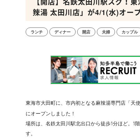
【開店】名鉄太田川駅スグ！東
辣湯 太田川店」が4/1(水)オー
ランチ
ディナー
開店
夫婦
カップル
東海市大田町に、市内初となる麻辣湯専門店「天使
にオープンしました！
場所は、名鉄太田川駅北出口から徒歩1分ほど。1
す。