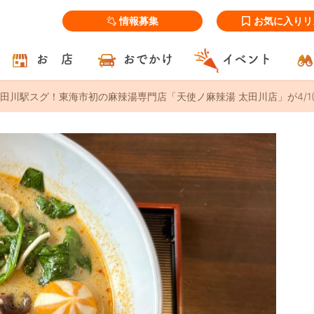
情報募集
お気に入りリ
お 店
おでかけ
イベント
田川駅スグ！東海市初の麻辣湯専門店「天使ノ麻辣湯 太田川店」が4/1(