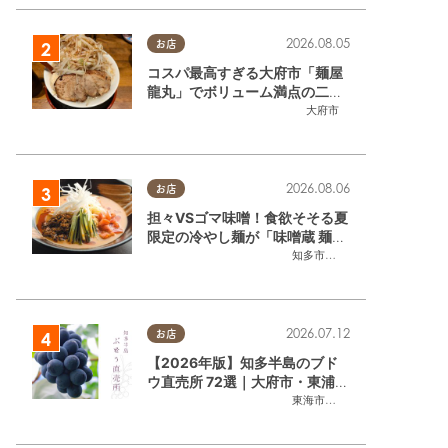
2026.08.05
お店
コスパ最高すぎる大府市「麺屋
龍丸」でボリューム満点の二郎
系ラーメンを堪能してきた
大府市
2026.08.06
お店
担々VSゴマ味噌！食欲そそる夏
限定の冷やし麺が「味噌蔵 麺四
朗 半田店・知多店」で登場／ち
知多市
,
半田市
たまる広告
2026.07.12
お店
【2026年版】知多半島のブド
ウ直売所 72選｜大府市・東浦町
ほかエリア別に一挙紹介
東海市
,
大府市
,
東浦町
,
半田市
,
美