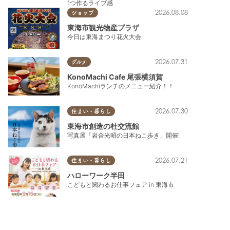
1つ作るライブ感
2026.08.08
ショップ
東海市観光物産プラザ
今日は東海まつり花火大会
2026.07.31
グルメ
KonoMachi Cafe 尾張横須賀
KonoMachiランチのメニュー紹介！！
2026.07.30
住まい・暮らし
東海市創造の杜交流館
写真展「岩合光昭の日本ねこ歩き」開催!
2026.07.21
住まい・暮らし
ハローワーク半田
こどもと関わるお仕事フェア in 東海市