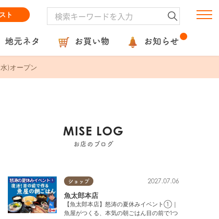
スト
地元ネタ
お買い物
お知らせ
水)オープン
MISE LOG
お店のブログ
2027.07.06
ショップ
魚太郎本店
【魚太郎本店】怒涛の夏休みイベント①｜
魚屋がつくる、本気の朝ごはん目の前で1つ