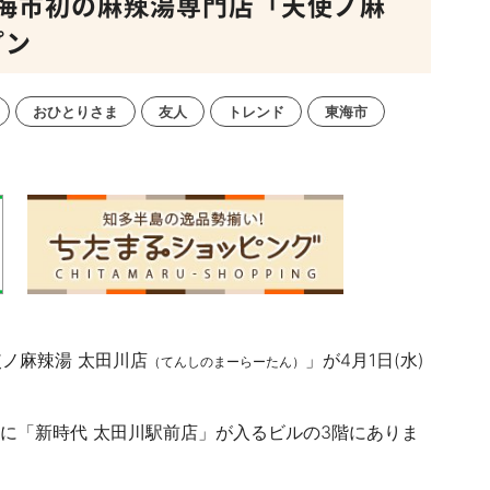
海市初の麻辣湯専門店「天使ノ麻
プン
おひとりさま
友人
トレンド
東海市
ノ麻辣湯 太田川店
」が4月1日(水)
（てんしのまーらーたん）
階に「新時代 太田川駅前店」が入るビルの3階にありま