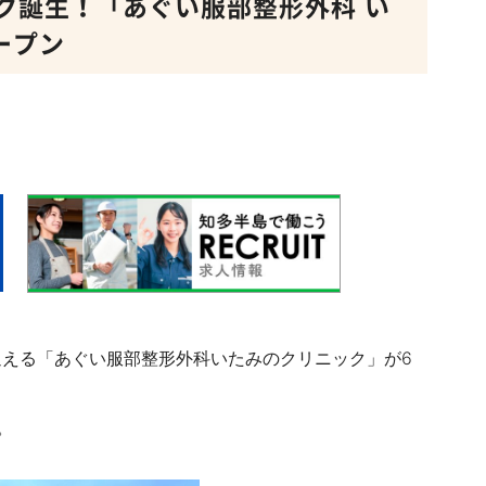
ク誕生！「あぐい服部整形外科 い
ープン
える「あぐい服部整形外科いたみのクリニック」が6
。