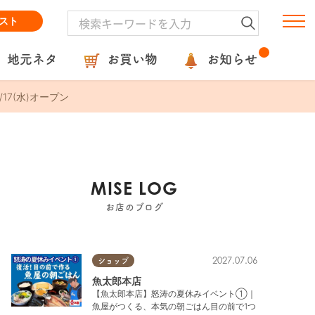
スト
地元ネタ
お買い物
お知らせ
7(水)オープン
MISE LOG
お店のブログ
2027.07.06
ショップ
魚太郎本店
【魚太郎本店】怒涛の夏休みイベント①｜
魚屋がつくる、本気の朝ごはん目の前で1つ