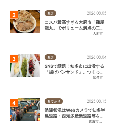
2026.08.05
お店
コスパ最高すぎる大府市「麺屋
龍丸」でボリューム満点の二郎
系ラーメンを堪能してきた
大府市
2026.08.04
お店
SNSで話題！知多市に出没する
「揚げパンサンド」。つくって
いるのはお祭りお兄さん!?【ち
知多市
たまる調査隊#55】
2025.08.15
おでかけ
渋滞状況はWebカメラで知多半
島道路・西知多産業道路等をチ
ェック
東海市
,
大府市
,
知多市
,
東浦町
,
常