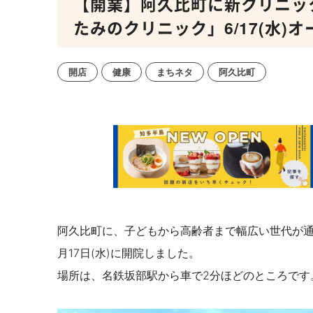
【開業】阿久比町に新クリニッ
たみのクリニック」6/17(水)オ
開店
健康
まちネタ
阿久比町
阿久比町に、子どもから高齢者まで幅広い世代が通
月17日(水)に開院しました。
場所は、名鉄坂部駅から車で2分ほどのところです