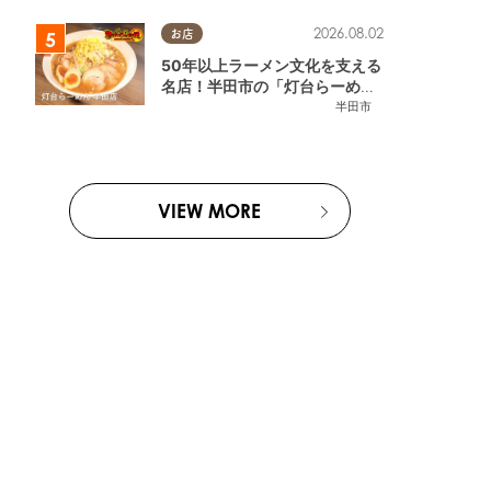
2026.08.02
お店
50年以上ラーメン文化を支える
名店！半田市の「灯台らーめん
半田店」へ【熱血ラーメン伝 8
半田市
月放送】
VIEW MORE