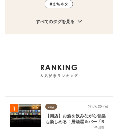
まちネタ
すべてのタグを見る
RANKING
人気記事ランキング
2026.08.04
お店
【開店】お酒を飲みながら音楽
も楽しめる！居酒屋＆バー「BL
OOMY（ブルーミー）」が7/3
半田市
(金)半田市でオープン