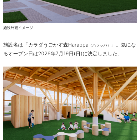
施設外観イメージ
施設名は「カラダうごかす森
Harappa
」。気にな
（ハラッパ）
るオープン日は2026年
7
月
19
日
(
日
)に決定しました
。