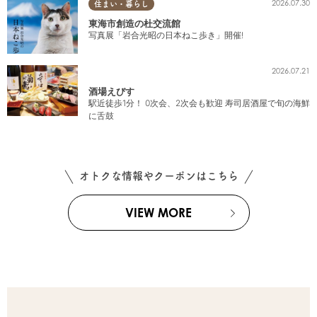
2026.07.30
住まい・暮らし
東海市創造の杜交流館
写真展「岩合光昭の日本ねこ歩き」開催!
2026.07.21
酒場えびす
駅近徒歩1分！ 0次会、2次会も歓迎 寿司居酒屋で旬の海鮮
に舌鼓
オトクな情報やクーポンはこちら
VIEW MORE