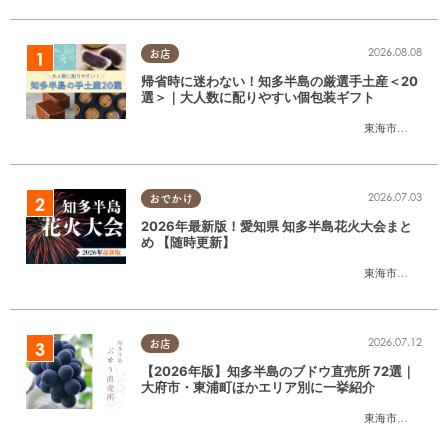
2026.08.08
お店
帰省時に迷わない！知多半島の厳選手土産＜20
選＞｜大人数に配りやすい個包装ギフト
東海市
,
大府市
,
知
2026.07.03
おでかけ
2026年最新版！愛知県 知多半島花火大会まと
め 【随時更新】
東海市
,
大府市
,
知
2026.07.12
お店
【2026年版】知多半島のブドウ直売所 72選｜
大府市・東浦町ほかエリア別に一挙紹介
東海市
,
大府市
,
東