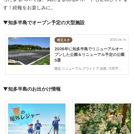
す！続報をお楽しみに。
▼知多半島でオープン予定の大型施設
2026.06.16
地元ネタ
2026年に知多半島でリニューアルオー
プンした公園＆リニューアル予定の公園
5選
大府市,知多市,東浦町,美浜町
開店,リニューアル,アウトドア,自然,まちネタ,まとめ記事,公園
▼知多半島のお出かけ情報