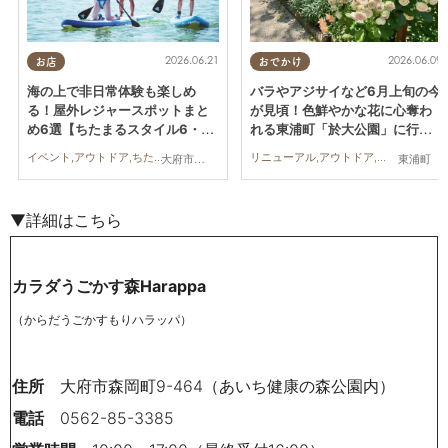
2026.06.21
2026.06.09
お店
おでかけ
海の上で非日常体験も楽しめ
バラやアジサイなど6月上旬の今
る！屋外レジャースポットまと
が見頃！色鮮やかな花に心奪わ
め6選【ちたまるスタイル6・7
れる東浦町「於大公園」に行っ
月号】
てみた
イベント,アウトドア,ちたまるスタイル掲載店,まとめ記事
リニューアル,アウトドア,まちネタ,行ってみたレポ,親子,家族,公園
大府市,知多市,美浜町,南知多町
東浦町
▼詳細はこちら
カラダうごかす森Harappa
（からだうごかすもりハラッパ）
住所
大府市森岡町9-464（あいち健康の森公園内）
電話
0562-85-3385