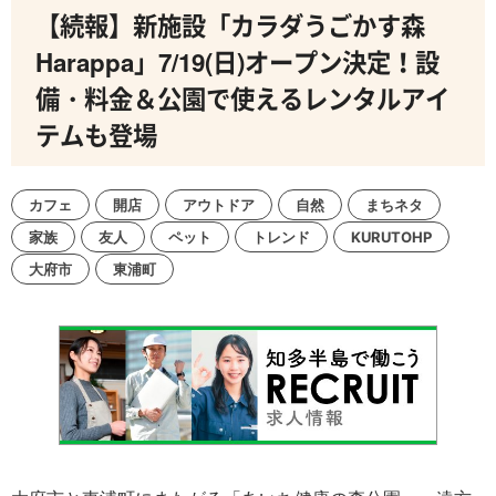
【続報】新施設「カラダうごかす森
Harappa」7/19(日)オープン決定！設
備・料金＆公園で使えるレンタルアイ
テムも登場
カフェ
開店
アウトドア
自然
まちネタ
家族
友人
ペット
トレンド
KURUTOHP
大府市
東浦町