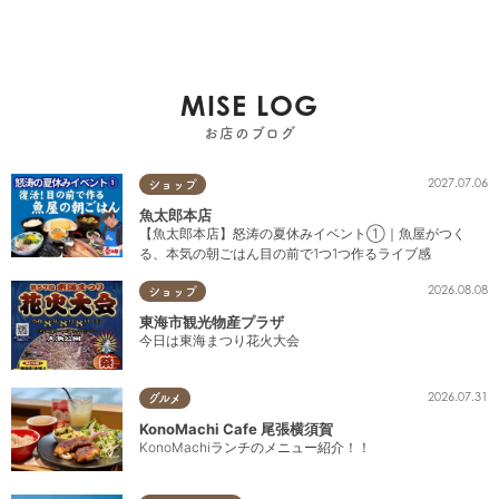
MISE LOG
お店のブログ
2027.07.06
ショップ
魚太郎本店
【魚太郎本店】怒涛の夏休みイベント①｜魚屋がつく
る、本気の朝ごはん目の前で1つ1つ作るライブ感
2026.08.08
ショップ
東海市観光物産プラザ
今日は東海まつり花火大会
2026.07.31
グルメ
KonoMachi Cafe 尾張横須賀
KonoMachiランチのメニュー紹介！！