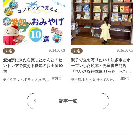
2024.05.03
2026.08.05
お店
お店
愛知県に来たら買っとかんと！セ
親子で立ち寄りたい！知多市にオ
ントレアで買える愛知のお土産10
ープンした絵本・児童書専門店
選
「ちいさな絵本屋 りった」へ行っ
てみた
常滑市
知多市
テイクアウト
,
ドライブ
,
旅行
,
観光
,
家族
,
友人
専門店
,
まちネタ
,
行ってみたレポ
,
親子
,
家族
,
記事一覧