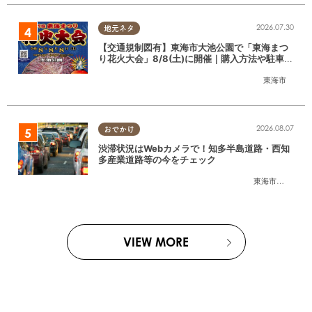
2026.07.30
地元ネタ
【交通規制図有】東海市大池公園で「東海まつ
り花火大会」8/8(土)に開催｜購入方法や駐車場
情報は？
東海市
2026.08.07
おでかけ
渋滞状況はWebカメラで！知多半島道路・西知
多産業道路等の今をチェック
東海市
,
大府市
,
知
VIEW MORE