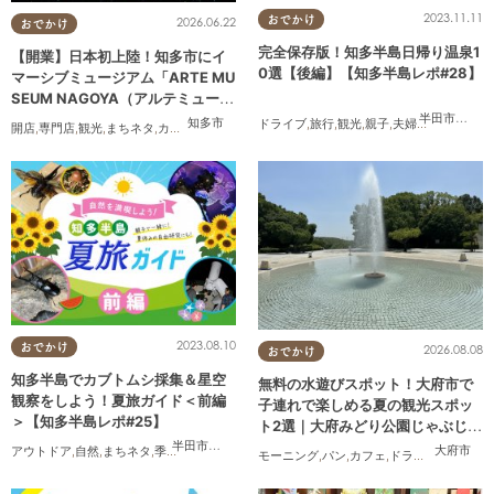
2023.11.11
おでかけ
2026.06.22
おでかけ
完全保存版！知多半島日帰り温泉1
【開業】日本初上陸！知多市にイ
0選【後編】【知多半島レポ#28】
マーシブミュージアム「ARTE MU
SEUM NAGOYA（アルテミュージ
アムナゴヤ）」が2026年11月下旬
半田市
,
常滑
知多市
ドライブ
,
旅行
,
観光
,
親子
,
夫婦
,
家族
,
知多半
開店
,
専門店
,
観光
,
まちネタ
,
カップル
,
友人
にオープン
2023.08.10
おでかけ
2026.08.08
おでかけ
知多半島でカブトムシ採集＆星空
無料の水遊びスポット！大府市で
観察をしよう！夏旅ガイド＜前編
子連れで楽しめる夏の観光スポッ
＞【知多半島レポ#25】
ト2選｜大府みどり公園じゃぶじゃ
ぶ池、ぱんやSUNとえふ
半田市
,
武豊町
大府市
アウトドア
,
自然
,
まちネタ
,
季節ネタ
,
親子
,
家族
,
知多半島レポ
モーニング
,
パン
,
カフェ
,
ドライブ
,
観光
,
行っ