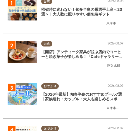
2026.08.08
お店
帰省時に迷わない！知多半島の厳選手土産＜20
選＞｜大人数に配りやすい個包装ギフト
東海市
,
大府市
,
知
2026.08.09
お店
【開店】アンティーク家具が並ぶ店内でコーヒ
ーと焼き菓子が楽しめる！「CafeギャラリーA
gui」が6/1(月)阿久比町でリニューアルオープ
阿久比町
ン
2026.08.09
おでかけ
【2026年最新】知多半島のおすすめプール7選
｜家族連れ・カップル・大人も楽しめるスポッ
ト徹底ガイド
東海市
,
大府市
,
知
2026.08.07
おでかけ