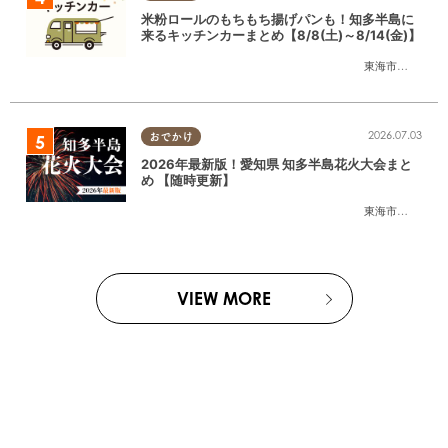
米粉ロールのもちもち揚げパンも！知多半島に
来るキッチンカーまとめ【8/8(土)～8/14(金)】
東海市
,
大府市
,
知
2026.07.03
おでかけ
2026年最新版！愛知県 知多半島花火大会まと
め 【随時更新】
東海市
,
大府市
,
知
VIEW MORE