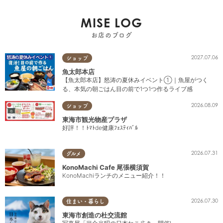
MISE LOG
お店のブログ
2027.07.06
ショップ
魚太郎本店
【魚太郎本店】怒涛の夏休みイベント①｜魚屋がつく
る、本気の朝ごはん目の前で1つ1つ作るライブ感
2026.08.09
ショップ
東海市観光物産プラザ
好評！！ﾄﾏﾄde健康ﾌｪｽﾃｨﾊﾞﾙ
2026.07.31
グルメ
KonoMachi Cafe 尾張横須賀
KonoMachiランチのメニュー紹介！！
2026.07.30
住まい・暮らし
東海市創造の杜交流館