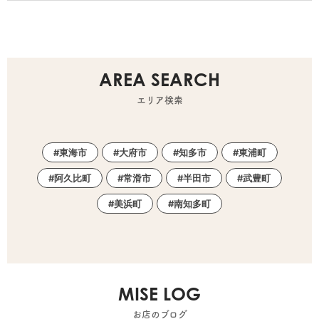
AREA SEARCH
エリア検索
東海市
大府市
知多市
東浦町
阿久比町
常滑市
半田市
武豊町
美浜町
南知多町
MISE LOG
お店のブログ