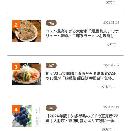
東海市
2026.08.05
お店
コスパ最高すぎる大府市「麺屋 龍丸」でボ
リューム満点の二郎系ラーメンを堪能して
きた
大府市
2026.08.06
お店
担々VSゴマ味噌！食欲そそる夏限定の冷
やし麺が「味噌蔵 麺四朗 半田店・知多
店」で登場／ちたまる広告
知多市
,
半田市
2026.07.12
お店
【2026年版】知多半島のブドウ直売所 72
選｜大府市・東浦町ほかエリア別に一挙紹
介
東海市
,
大府市
,
東浦