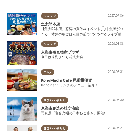
2027.07.06
ショップ
魚太郎本店
【魚太郎本店】怒涛の夏休みイベント①｜魚屋がつ
くる、本気の朝ごはん目の前で1つ1つ作るライブ感
2026.08.08
ショップ
東海市観光物産プラザ
今日は東海まつり花火大会
2026.07.31
グルメ
KonoMachi Cafe 尾張横須賀
KonoMachiランチのメニュー紹介！！
2026.07.30
住まい・暮らし
東海市創造の杜交流館
写真展「岩合光昭の日本ねこ歩き」開催!
2026.07.21
住まい・暮らし