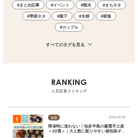
まとめ記事
イベント
観光
まちネタ
季節ネタ
親子
夫婦
家族
カップル
すべてのタグを見る
RANKING
人気記事ランキング
2026.08.08
お店
帰省時に迷わない！知多半島の厳選手土産
＜20選＞｜大人数に配りやすい個包装ギフ
ト