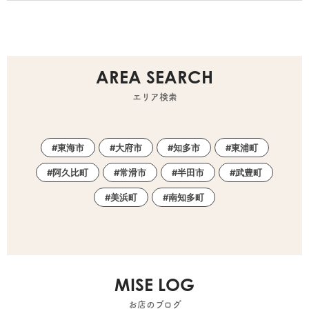
AREA SEARCH
エリア検索
東海市
大府市
知多市
東浦町
阿久比町
常滑市
半田市
武豊町
美浜町
南知多町
MISE LOG
お店のブログ