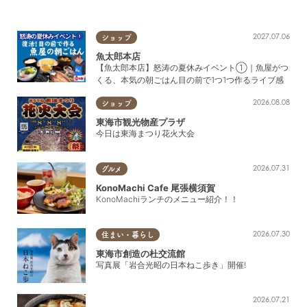
2027.07.06
ショップ
魚太郎本店
【魚太郎本店】怒涛の夏休みイベント①｜魚屋がつ
くる、本気の朝ごはん目の前で1つ1つ作るライブ感
2026.08.08
ショップ
東海市観光物産プラザ
今日は東海まつり花火大会
2026.07.31
グルメ
KonoMachi Cafe 尾張横須賀
KonoMachiランチのメニュー紹介！！
2026.07.30
住まい・暮らし
東海市創造の杜交流館
写真展「岩合光昭の日本ねこ歩き」開催!
2026.07.21