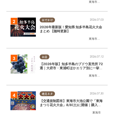
東海市
,
大府市
,
知多
2026.07.03
おでかけ
2026年最新版！愛知県 知多半島花火大会
まとめ 【随時更新】
東海市
,
大府市
,
知多
2026.07.12
お店
【2026年版】知多半島のブドウ直売所 72
選｜大府市・東浦町ほかエリア別に一挙紹
介
東海市
,
大府市
,
東浦
2026.07.30
地元ネタ
【交通規制図有】東海市大池公園で「東海
まつり花火大会」8/8(土)に開催｜購入方
法や駐車場情報は？
東海市