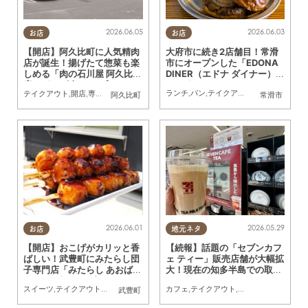
2026.06.03
2026.06.05
お店
お店
大府市に続き2店舗目！常滑
【開店】阿久比町に人気精肉
市にオープンした「EDONA
店が誕生！揚げたて惣菜も楽
DINER（エドナ ダイナー）」
しめる「肉の石川屋 阿久比
の肉汁たっぷりハンバーガー
店」が6/5(金)オープン
ランチ
,
パン
,
テイクアウト
,
ドライブ
,
行っ
テイクアウト
,
開店
,
専門店
,
まちネタ
を実食
阿久比町
常滑市
2026.06.01
2026.05.29
お店
地元ネタ
【開店】おこげがカリッと香
【続報】話題の「セブンカフ
ばしい！武豊町にみたらし団
ェ ティー」販売店舗が大幅拡
子専門店「みたらし あおば」
大！現在の知多半島での取り
が5/30(土)オープン
扱い店舗まとめ
スイーツ
,
テイクアウト
,
開店
,
専門店
,
親子
,
家族
カフェ
,
おひとりさま
,
テイクアウト
,
まちネタ
,
気になるリ
武豊町