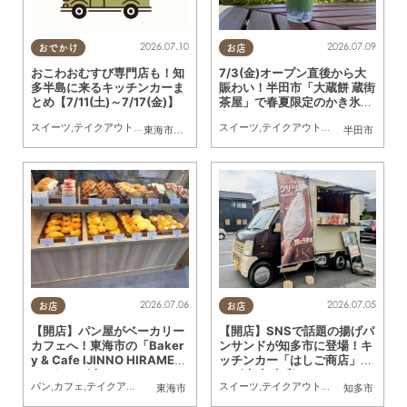
2026.07.10
2026.07.09
おでかけ
お店
おこわおむすび専門店も！知
7/3(金)オープン直後から大
多半島に来るキッチンカーま
賑わい！半田市「大蔵餅 蔵街
とめ【7/11(土)～7/17(金)】
茶屋」で春夏限定のかき氷を
実食
スイーツ
,
テイクアウト
,
キッチンカー
,
イベント
スイーツ
,
まとめ記事
,
テイクアウト
,
親子
,
専門店
,
まちネタ
,
東海市
,
大府市
,
知多市
,
東浦町
,
阿久比町
,
半田市
半田市
,
常滑市
,
武豊
2026.07.06
2026.07.05
お店
お店
【開店】パン屋がベーカリー
【開店】SNSで話題の揚げパ
カフェへ！東海市の「Baker
ンサンドが知多市に登場！キ
y & Cafe IJINNO HIRAMEK
ッチンカー「はしご商店」が
I」が5/28(木)リニューアル
5/6(水)初出店
パン
,
カフェ
,
テイクアウト
,
開店
,
専門店
,
まちネタ
スイーツ
,
テイクアウト
,
キッチンカー
,
開店
東海市
知多市