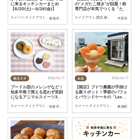
に来るキッチンカーまとめ
の“メガたこ焼き”が話題！粉
【6/20(土)～6/26(金)】
専門店が本気でつくる「たこ
日和 半田亀崎店」4/28(火)
スイーツ
,
テイクアウト
,
キッチンカー
,
イベント
テイクアウト
,
まとめ記事
,
開店
,
家族
,
おひとりさま
,
友
東海市
,
大府市
,
知多市
,
東浦町
,
阿久比町
,
半田市
半田市
,
常滑市
,
武豊
にオープン
2026.06.17
2026.06.17
地元ネタ
お店
プードル型のメレンゲなど！
【開店】ブドウ農園が手掛け
知多半島で買える思わず笑顔
る新スポット！季節のパフェ
になるアニマルスイーツ3選
とパウンドケーキの「Les Gâ
【ちたまるスタイル6・7月
teaux Sucrésすぎはら」が
スイーツ
,
テイクアウト
,
専門店
,
まちネタ
,
ちたまるスタイル掲載店
スイーツ
,
テイクアウト
,
開店
,
専門店
,
ドラ
知多市
,
常滑市
,
南知多町
東浦町
号】
東浦町に4/26(土)オープン