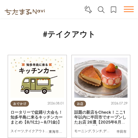
#テイクアウト
2026.08.01
2026.07.29
おでかけ
お店
ロータリーで盆踊り大会も！
話題の新店をCheck！ここ1
知多半島に来るキッチンカー
年以内に半田市でオープンし
まとめ【8/1(土)～8/7(金)】
たお店 26選【2025年6月～
2026年6月】
スイーツ
,
テイクアウト
,
キッチンカー
,
イベント
モーニング
,
まとめ記事
,
ランチ
,
ディナー
,
アルコール
,
東海市
,
大府市
,
知多市
,
東浦町
,
阿久比町
,
半田市
半田市
,
常滑市
,
武豊