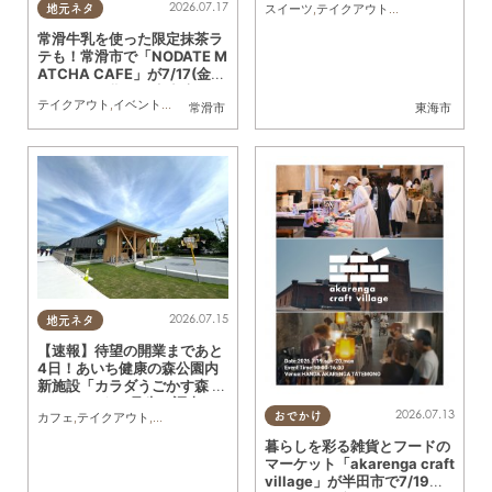
2026.07.17
スイーツ
,
テイクアウト
,
リニューアル
,
専門
地元ネタ
常滑牛乳を使った限定抹茶ラ
テも！常滑市で「NODATE M
ATCHA CAFE」が7/17(金)
～26(日)に期間限定出店
テイクアウト
,
イベント
,
観光
,
親子
,
家族
,
カップル
,
友人
常滑市
東海市
2026.07.15
地元ネタ
【速報】待望の開業まであと
4日！あいち健康の森公園内
新施設「カラダうごかす森 H
arappa」を一足先に調査
2026.07.13
カフェ
,
テイクアウト
,
開店
,
まちネタ
,
親子
,
家族
,
ペット
,
トレンド
,
KURUTOHP
おでかけ
暮らしを彩る雑貨とフードの
マーケット「akarenga craft
village」が半田市で7/19