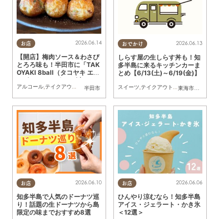
2026.06.14
2026.06.13
お店
おでかけ
【開店】梅肉ソース＆わさび
しらす屋の生しらす丼も！知
とろろ味も！半田市に「TAK
多半島に来るキッチンカーま
OYAKI 8ball（タコヤキ エイ
とめ【6/13(土)～6/19(金)】
トボール）」が5/19(火)オー
アルコール
,
テイクアウト
,
開店
,
専門店
,
おひとりさま
,
友人
スイーツ
,
テイクアウト
,
キッチンカー
,
イベ
プン
半田市
東海市
,
大府市
,
知
2026.06.10
2026.06.06
お店
お店
知多半島で人気のドーナツ巡
ひんやり涼むなら！知多半島
り！話題の生ドーナツから島
アイス・ジェラート・かき氷
限定の味までおすすめ8選
＜12選＞