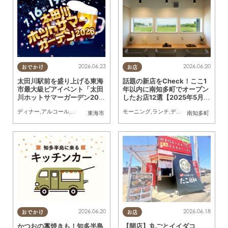
2026.06.23
2026.06.20
おでかけ
お店
太田川駅前を盛り上げる東海
話題の新店をCheck！ここ1
市最大級ビアイベント「太田
年以内に南知多町でオープン
川ホットサマーガーデン202
したお店12選【2025年5月～
6」7/16(木)～19(日)開催／
2026年4月】
ディナー
,
アルコール
,
スイーツ
,
テイクアウト
モーニング
,
キッチンカー
,
ランチ
,
イベント
,
ディナー
,
季節ネタ
,
アルコール
,
ちた
,
東海市
南知多町
ちたまる広告
2026.06.20
2026.06.18
おでかけ
お店
かつおの藁焼きも！知多半島
【開店】丸ごとイイダコ