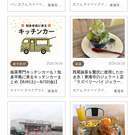
パン
,
カフェ
,
スイーツ
,
テイクアウト
,
専門店
カフェ
,
まとめ記事
,
スイーツ
,
テイクアウト
,
キッチンカ
東海市
,
大府市
,
知多市
,
半田市
,
常滑市
,
南知多町
東海市
,
大府市
,
知
2026.06.06
2026.06.05
おでかけ
お店
抹茶専門キッチンカーも！知
西尾抹茶を贅沢に使用したか
多半島に来るキッチンカーま
き氷！東海市のジェラート店
とめ【6/6(土)～6/12(金)】
「ラズベリーパイ ジェラート
工房」へ行ってみた
スイーツ
,
テイクアウト
,
キッチンカー
,
イベント
カフェ
,
まとめ記事
,
スイーツ
,
テイクアウト
,
行ってみた
東海市
,
大府市
,
知多市
,
東浦町
,
阿久比町
,
半田市
東海市
,
常滑市
,
武豊