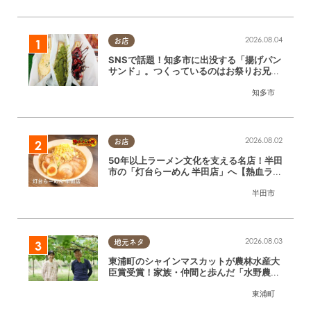
2026.08.04
お店
SNSで話題！知多市に出没する「揚げパン
サンド」。つくっているのはお祭りお兄さ
ん!?【ちたまる調査隊#55】
知多市
2026.08.02
お店
50年以上ラーメン文化を支える名店！半田
市の「灯台らーめん 半田店」へ【熱血ラー
メン伝 8月放送】
半田市
2026.08.03
地元ネタ
東浦町のシャインマスカットが農林水産大
臣賞受賞！家族・仲間と歩んだ「水野農
園」ブドウづくりの軌跡
東浦町