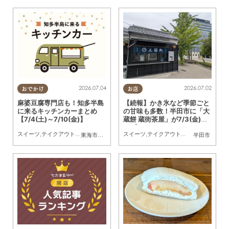
2026.07.04
2026.07.02
おでかけ
お店
麻婆豆腐専門店も！知多半島
【続報】かき氷など季節ごと
に来るキッチンカーまとめ
の甘味も多数！半田市に「大
【7/4(土)～7/10(金)】
蔵餅 蔵街茶屋」が7/3(金)オ
ープン
スイーツ
,
テイクアウト
,
キッチンカー
,
イベント
スイーツ
,
まとめ記事
,
テイクアウト
,
開店
,
専門店
,
まち
東海市
,
大府市
,
知多市
,
東浦町
,
阿久比町
,
半田市
半田市
,
常滑市
,
武豊