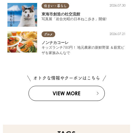
2026.07.30
住まい・暮らし
東海市創造の杜交流館
写真展「岩合光昭の日本ねこ歩き」開催!
2026.07.21
グルメ
ノンナカコーレ
キッズランチ780円！ 地元農家の新鮮野菜 ＆薪窯ピ
ザを家族みんなで
オトクな情報やクーポンはこちら
VIEW MORE