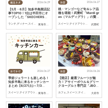
2026.06.27
2026.06.29
お店
地元ネタ
桃・マンゴーなど旬＆レア品
【5月・6月】知多半島開店記
種を堪能！武豊町「Mardi gr
事TOP10！1位は半田市にオ
as（マルディグラ）」の贅沢
ープンした「SKECHERS
フルーツサンドがすごい
（スケッチャーズ）」アウト
スイーツ
,
テイクアウト
,
ドライブ
,
行ってみ
ランチ
,
ディナー
,
スイーツ
,
テイクアウト
,
開店
,
まとめ記事
,
ワンコイン
東海市
,
大府市
,
東浦町
,
阿久比町
,
半田市
武豊町
レット店舗！
2026.06.27
2026.06.26
おでかけ
お店
季節ジェラートも楽しめる！
【開店】厳選フルーツが魅
知多半島に来るキッチンカー
力！アサイーボウル＆グリー
まとめ【6/27(土)～7/3
クヨーグルト専門店「JBOW
(金)】
L（ジェイボウル）大府店」
スイーツ
,
テイクアウト
,
キッチンカー
,
イベント
カフェ
,
まとめ記事
,
スイーツ
,
テイクアウト
,
開店
,
健康
,
東海市
,
大府市
,
知多市
,
東浦町
,
阿久比町
,
半田市
大府市
,
常滑市
,
武豊
が6/15(月)オープン