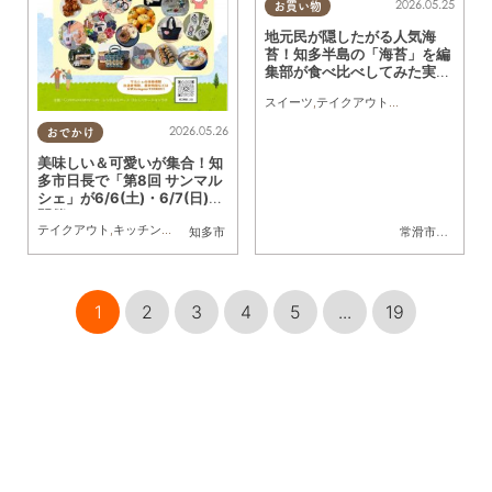
2026.05.25
お買い物
地元民が隠したがる人気海
苔！知多半島の「海苔」を編
集部が食べ比べしてみた実食
レポ／ちたまるショッピング
スイーツ
,
テイクアウト
,
まちネタ
,
ちたまる
2026.05.26
おでかけ
美味しい＆可愛いが集合！知
多市日長で「第8回 サンマル
シェ」が6/6(土)・6/7(日)に
開催
テイクアウト
,
キッチンカー
,
雑貨
,
イベント
,
家族
,
友人
知多市
常滑市
,
南知多町
1
2
3
4
5
...
19