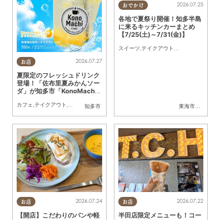
2026.07.25
おでかけ
各地で夏祭り開催！知多半島
に来るキッチンカーまとめ
【7/25(土)～7/31(金)】
スイーツ
,
テイクアウト
,
キッチンカー
,
イベ
2026.07.27
お店
夏限定のフレッシュドリンク
登場！「佐布里夏みかんソー
ダ」が知多市「KonoMachi
Cafe」で登場／ちたまる広
カフェ
,
テイクアウト
,
季節ネタ
,
ちたまる広告
知多市
東海市
,
大府市
,
知
告
2026.07.24
2026.07.22
お店
お店
【開店】こだわりのパンや軽
半田店限定メニューも！コー