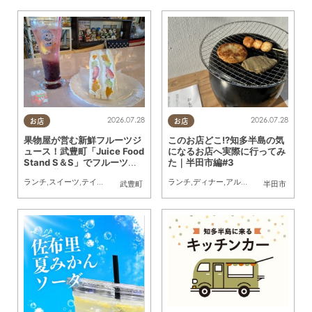
2026.07.28
2026.07.28
お店
お店
果物屋が営む新鮮フルーツジ
このお店どこ!?知多半島の気
ュース！武豊町「Juice Food
になるお店へ実際に行ってみ
Stand S＆S」でフルーツサ
た｜半田市編#3
ンドと堪能してきた
ランチ
,
スイーツ
,
テイクアウト
,
行ってみたレポ
ランチ
,
夫婦
,
ディナー
,
カップル
,
アルコール
,
おひとりさま
,
カフェ
,
友人
,
スイ
武豊町
半田市