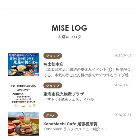
MISE LOG
お店のブログ
2027.07.06
ショップ
魚太郎本店
【魚太郎本店】怒涛の夏休みイベント①｜魚屋がつ
くる、本気の朝ごはん目の前で1つ1つ作るライブ感
2026.08.05
ショップ
東海市観光物産プラザ
トマトｄe健康フェスティバル
2026.07.31
グルメ
KonoMachi Cafe 尾張横須賀
KonoMachiランチのメニュー紹介！！