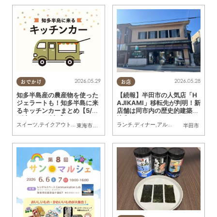
2026.05.29
2026.05.28
おでかけ
お店
知多半島産の農産物を使った
【続報】半田市の人気店「H
ジェラートも！知多半島に来
AJIKAMI」移転先が判明！新
るキッチンカーまとめ【5/3
店舗は同市内の歴史的建築に
0(土)～6/5(金)】
決定
スイーツ
,
テイクアウト
,
キッチンカー
,
イベント
ランチ
,
まとめ記事
,
ディナー
,
アルコール
,
カフェ
,
スイ
東海市
,
大府市
,
知多市
,
東浦町
,
阿久比町
,
半田市
半田市
,
常滑市
,
武豊