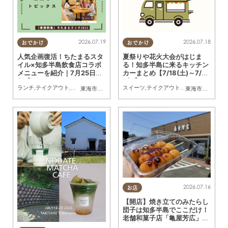
2026.07.19
2026.07.18
おでかけ
おでかけ
人気企画復活！ちたまるスタ
夏祭りや花火大会がはじま
イル×知多半島飲食店コラボ
る！知多半島に来るキッチン
メニューを紹介｜7月25日発
カーまとめ【7/18(土)～7/24
行「ちたまるスタイル8・9
(金)】
ランチ
,
テイクアウト
,
習い事
,
観光
,
アウトドア
スイーツ
,
季節ネタ
,
テイクアウト
,
ちたまるスタイル掲載店
,
キッチンカー
,
イベ
東海市
,
大府市
,
知多市
,
東浦町
,
阿久比町
,
半田市
,
常滑市
東海市
,
大府市
,
武豊
,
知
月号」見ドコロ解説
2026.07.16
お店
【開店】焼き立てのみたらし
団子は知多半島でここだけ！
老舗和菓子店「亀屋芳広」の
大府店が6/1(月)リニューアル