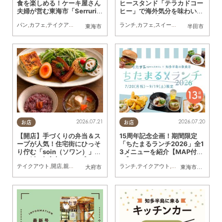
食を楽しめる！ケーキ屋さん
ヒースタンド「テラカドコー
夫婦が営む東海市「Serrurie
ヒー」で海外気分を味わいな
2nd（セリュリエ セカン
がらクレープを堪能してきた
パン
,
カフェ
,
テイクアウト
,
開店
,
専門店
,
まちネタ
ランチ
,
親子
,
カフェ
,
夫婦
,
スイーツ
,
家族
,
カップル
,
テイクアウト
,
おひとり
,
行
東海市
半田市
ド）」6/29(月)テストオープ
ン
2026.07.21
2026.07.20
お店
お店
【開店】手づくりの弁当＆ス
15周年記念企画！期間限定
ープが人気！住宅街にひっそ
「ちたまるランチ2026」全1
り佇む「soin（ソワン）」が
3メニューを紹介【MAP付
7/11(土)大府市にオープン
き】
テイクアウト
,
開店
,
親子
,
夫婦
,
おひとりさま
ランチ
,
KURUTOHP
,
テイクアウト
,
専門店
,
ちたまるスタ
大府市
東海市
,
大府市
,
知