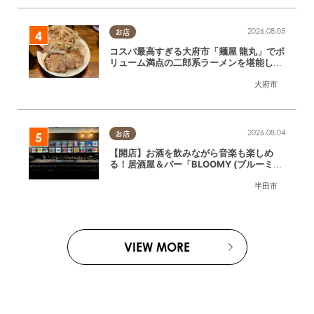
2026.08.05
お店
コスパ最高すぎる大府市「麺屋 龍丸」でボ
リューム満点の二郎系ラーメンを堪能して
きた
大府市
2026.08.04
お店
【開店】お酒を飲みながら音楽も楽しめ
る！居酒屋＆バー「BLOOMY (ブルーミ
ー)」が7/3(金)半田市でオープン
半田市
VIEW MORE