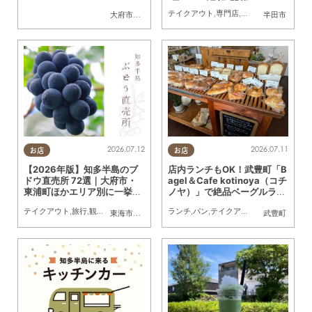
(日)・20(月祝)開催
テイクアウト
,
専門店
,
雑貨
,
イベント
,
家族
,
大府市
,
東浦町
半田市
2026.07.12
2026.07.11
お店
お店
【2026年版】知多半島のブ
店内ランチもOK！武豊町「B
ドウ直売所 72選｜大府市・
agel＆Cafe kotinoya（コチ
東浦町ほかエリア別に一挙紹
ノヤ）」で絶品ベーグルラン
介
チを味わってきた
テイクアウト
,
旅行
,
観光
,
アウトドア
,
まちネタ
ランチ
,
季節ネタ
,
パン
,
テイクアウト
,
専門店
,
行って
東海市
,
大府市
,
東浦町
,
半田市
,
美浜町
武豊町