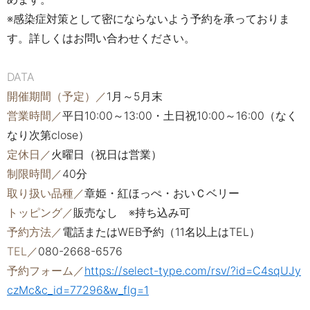
※感染症対策として密にならないよう予約を承っておりま
す。詳しくはお問い合わせください。
DATA
開催期間（予定）／
1月～5月末
営業時間／
平日10:00～13:00・土日祝10:00～16:00（なく
なり次第close）
定休日／
火曜日（祝日は営業）
制限時間／
40分
取り扱い品種／
章姫・紅ほっぺ・おいＣベリー
トッピング／
販売なし ※持ち込み可
予約方法／
電話またはWEB予約（11名以上はTEL）
TEL／
080-2668-6576
予約フォーム／
https://select-type.com/rsv/?id=C4sqUJy
czMc&c_id=77296&w_flg=1