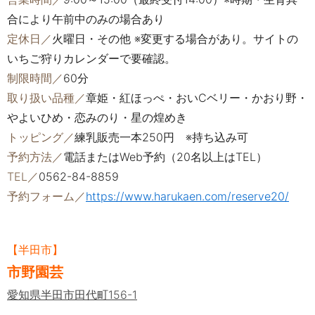
合により午前中のみの場合あり
定休日／
火曜日・その他 ※変更する場合があり。サイトの
いちご狩りカレンダーで要確認。
制限時間／
60分
取り扱い品種／
章姫・紅ほっぺ・おいCベリー・かおり野・
やよいひめ・恋みのり・星の煌めき
トッピング／
練乳販売一本250円 ※持ち込み可
予約方法／
電話またはWeb予約（20名以上はTEL）
TEL／
0562-84-8859
予約フォーム／
https://www.harukaen.com/reserve20/
【半田市】
市野園芸
愛知県半田市田代町156-1