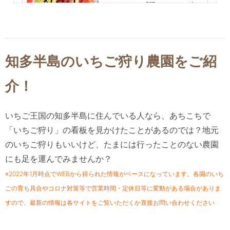
NEW OPEN「繋ベリー」の楽し
み方／ちたまる広告
美浜町
ドライブ,旅行,観光,アウトドア,自然,季節ネタ,ちたまる広告
知多半島のいちご狩り農園をご紹
介！
いちご王国の知多半島に住んでいる人なら、あちこちで
「いちご狩り」の看板を見かけたことがあるのでは？地元
のいちご狩りもいいけど、たまには行ったことのない農園
にも足を運んでみませんか？
※2022年1月時点でWEBから得られた情報がベースになっています。各園のいち
ごの育ち具合やコロナ対策等で営業時間・定休日等に変動がある場合がありま
すので、最新の情報は各サイトをご覧いただくか直接お問い合わせください