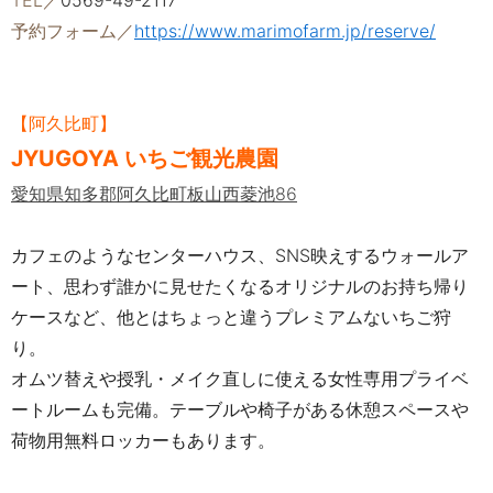
TEL／
0569-49-2117
予約フォーム／
https://www.marimofarm.jp/reserve/
【阿久比町】
JYUGOYA いちご観光農園
愛知県知多郡阿久⽐町板⼭⻄菱池86
カフェのようなセンターハウス、SNS映えするウォールア
ート、思わず誰かに見せたくなるオリジナルのお持ち帰り
ケースなど、他とはちょっと違うプレミアムないちご狩
り。
オムツ替えや授乳・メイク直しに使える女性専用プライベ
ートルームも完備。テーブルや椅子がある休憩スペースや
荷物⽤無料ロッカーもあります。