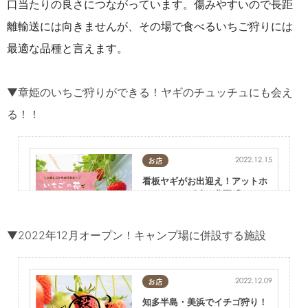
口当たりの良さにつながっています。傷みやすいので長距
離輸送には向きませんが、その場で食べるいちご狩りには
最適な品種と言えます。
▼章姫のいちご狩りができる！ヤギのチュッチュにも会え
る！！
2022.12.15
お店
看板ヤギがお出迎え！アットホ
ームなイチゴ狩り農園「いちご
の花」／ちたまる広告
東海市
スイーツ,テイクアウト,季節ネタ,ちたまる広告,家族,カップル,友人
▼2022年12月オープン！キャンプ場に併設する施設
2022.12.09
お店
知多半島・美浜でイチゴ狩り！