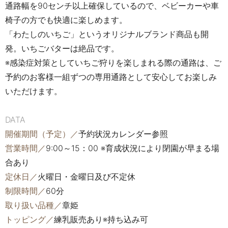
通路幅を90センチ以上確保しているので、ベビーカーや車
椅子の方でも快適に楽しめます。
「わたしのいちご」というオリジナルブランド商品も開
発。いちごバターは絶品です。
※感染症対策としていちご狩りを楽しまれる際の通路は、ご
予約のお客様一組ずつの専用通路として安心してお楽しみ
いただけます。
DATA
開催期間（予定）／
予約状況カレンダー参照
営業時間／
9:00～15：00 ※育成状況により閉園が早まる場
合あり
定休日／
火曜日・金曜日及び不定休
制限時間／
60分
取り扱い品種／
章姫
トッピング／
練乳販売あり※持ち込み可