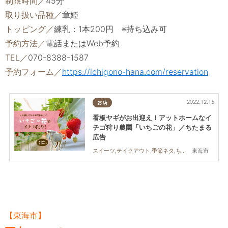
制限時間／
45分
取り扱い品種／
章姫
トッピング／
練乳：1本200円 ※持ち込み可
予約方法／
電話またはWeb予約
TEL／
070-8388-1587
予約フォーム／
https://ichigono-hana.com/reservation
2022.12.15
お店
看板ヤギがお出迎え！アットホームなイ
チゴ狩り農園「いちごの花」／ちたまる
広告
東海市
スイーツ,テイクアウト,季節ネタ,ちたまる広告,家族,カップル,友人
【東海市】