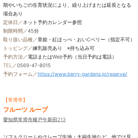
期やいちごの生育状況により、繰り上げまたは延長となる
場合あり
定休日／
ネット予約カレンダー参照
制限時間／
45分
取り扱い品種／
章姫・紅ほっぺ・おいCベリー（指定不可）
トッピング／
練乳販売あり ※持ち込み可
予約方法／
電話またはWeb予約（当日予約は電話）
TEL／
0569-47-8015
予約フォーム／
https://www.berry-gardens.jp/reserve/
【常滑市】
フルーツ ループ
愛知県常滑市榎戸午新田213
ソフトクリームやクレープ生地・大福生地など、他では見