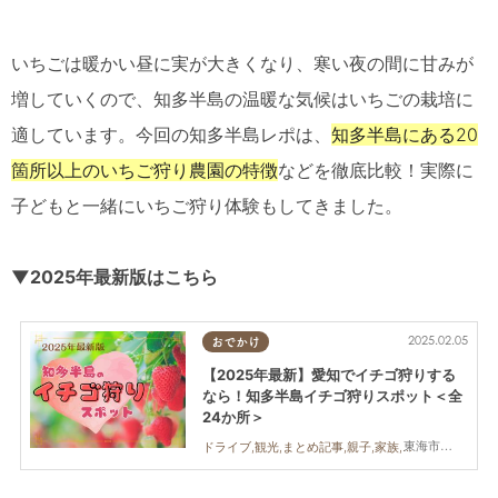
いちごは暖かい昼に実が大きくなり、寒い夜の間に甘みが
増していくので、知多半島の温暖な気候はいちごの栽培に
適しています。今回の知多半島レポは、
知多半島にある20
箇所以上のいちご狩り農園の特徴
などを徹底比較！実際に
子どもと一緒にいちご狩り体験もしてきました。
▼2025年最新版はこちら
2025.02.05
おでかけ
【2025年最新】愛知でイチゴ狩りする
なら！知多半島イチゴ狩りスポット＜全
24か所＞
東海市,大府市,知多市,東浦町,阿久比町,半田市,常滑市,武豊町,美浜町,南知多町
ドライブ,観光,まとめ記事,親子,家族,カップル,友人,イチゴ