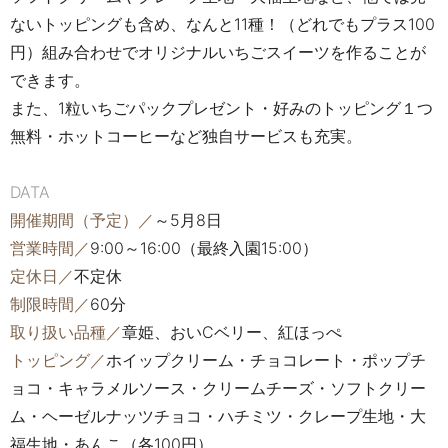
ないトッピングも含め、なんと11種！（どれでもプラス100
円）組み合わせでオリジナルいちごスイーツを作ることが
できます。
また、1粒いちごパックプレゼント・好みのトッピング１つ
無料・ホットコーヒーなど独自サービスも充実。
DATA
開催期間（予定）／
～5月8日
営業時間／
9:00～16:00（最終入園15:00）
定休日／
不定休
制限時間／
60分
取り扱い品種／
章姫、おいCベリー、紅ほっぺ
トッピング／
ホイップクリーム・チョコレート・ポップチ
ョコ・キャラメルソース・クリームチーズ・ソフトクリー
ム・ヘーゼルナッツチョコ・ハチミツ・クレープ生地・大
福生地・あんこ（各100円）