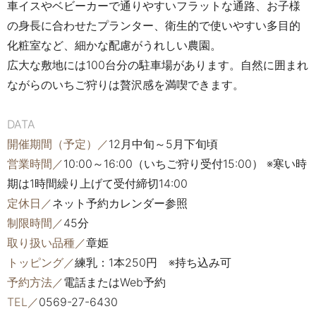
車イスやベビーカーで通りやすいフラットな通路、お子様
の身長に合わせたプランター、衛生的で使いやすい多目的
化粧室など、細かな配慮がうれしい農園。
広大な敷地には100台分の駐車場があります。自然に囲まれ
ながらのいちご狩りは贅沢感を満喫できます。
DATA
開催期間（予定）／
12月中旬～5月下旬頃
営業時間／
10:00～16:00（いちご狩り受付15:00） ※寒い時
期は1時間繰り上げて受付締切14:00
定休日／
ネット予約カレンダー参照
制限時間／
45分
取り扱い品種／
章姫
トッピング／
練乳：1本250円 ※持ち込み可
予約方法／
電話またはWeb予約
TEL／
0569-27-6430