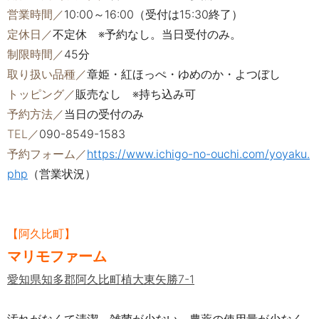
営業時間／
10:00～16:00（受付は15:30終了）
定休日／
不定休 ※予約なし。当日受付のみ。
制限時間／
45分
取り扱い品種／
章姫・紅ほっぺ・ゆめのか・よつぼし
トッピング／
販売なし ※持ち込み可
予約方法／
当日の受付のみ
TEL／
090-8549-1583
予約フォーム／
https://www.ichigo-no-ouchi.com/yoyaku.
php
（営業状況）
【阿久比町】
マリモファーム
愛知県知多郡阿久比町植大東矢勝7-1