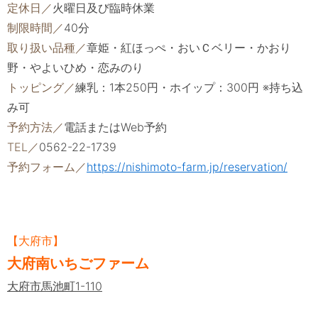
定休日／
火曜日及び臨時休業
制限時間／
40分
取り扱い品種／
章姫・紅ほっぺ・おいＣベリー・かおり
野・やよいひめ・恋みのり
トッピング／
練乳：1本250円・ホイップ：300円 ※持ち込
み可
予約方法／
電話またはWeb予約
TEL／
0562-22-1739
予約フォーム／
https://nishimoto-farm.jp/reservation/
【大府市】
大府南いちごファーム
大府市馬池町1-110