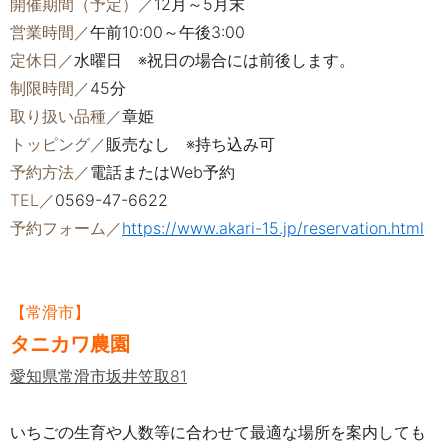
開催期間（予定）／
12月～5月末
営業時間／
午前10:00～午後3:00
定休日／
水曜日 ※祝日の場合には前後します。
制限時間／
45分
取り扱い品種／
章姫
トッピング／
販売なし ※持ち込み可
予約方法／
電話またはWeb予約
TEL／
0569-47-6622
予約フォーム／
https://www.akari-15.jp/reservation.html
【常滑市】
タニカワ農園
愛知県常滑市坂井笠取81
いちごの生育や人数等に合わせて最適な場所を案内しても