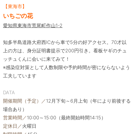
【東海市】
いちごの花
愛知県東海市荒尾町作山1-2
知多半島道路大府西ICから車で5分の好アクセス。
70才以
上の方は、身分証明書提示で200円引き。
看板ヤギのチュ
ッチュくんに会いに来てみて！
※感染症対策として人数制限や予約時間が密にならないよう
工夫しています
DATA
開催期間（予定）／
12月下旬～6月上旬（年により前後する
場合あり）
営業時間／
10:00～15:00（最終開始時間14:15）
定休日／
火曜日