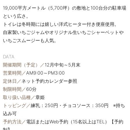
19,000平方メートル（5,700坪）の敷地と100台分の駐車場
という広さ。
トイレは冬時期には嬉しい洋式ヒーター付き便座使用。
自家製いちごジャムやオリジナル生いちごシャーベットや
いちごスムージーも人気。
DATA
開催期間（予定）／
12月中旬～5月末
営業時間／
AM9:00～PM3:00
定休日／
ネット予約カレンダー参照
制限時間／
60分
取り扱い品種／
章姫
トッピング／
練乳：250円・チョコソース：350円 ※持ち
込み可
予約方法／
電話またはWeb予約（15名以上はTEL）【予約
制】