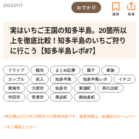
2023.01.17
おでかけ
実はいちご王国の知多半島。20箇所以
上を徹底比較！知多半島のいちご狩り
に行こう【知多半島レポ#7】
ドライブ
観光
まとめ記事
親子
家族
カップル
友人
知多半島
知多半島レポ
イチゴ
東海市
大府市
知多市
東浦町
阿久比町
半田市
常滑市
美浜町
南知多町
※本記事は2022年2月時点での取材内容です。最新情報は、各施設のホームペー
ジをご確認ください