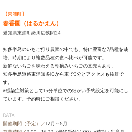
【東浦町】
春香園（はるかえん）
愛知県東浦町緒川広狭間24
知多半島のいちご狩り農園の中でも、特に豊富な7品種を栽
培。時期により複数品種の食べ比べが可能です。
新鮮ないちごを味わえる朝摘みいちごの直売もあり。
知多半島道路東浦知多ICから車で3分とアクセスも抜群で
す。
※感染症対策として15分単位での細かい予約設定を可能にし
ています。予約時にご相談ください。
DATA
開催期間（予定）／
12月～5月
営業時間／
9:00～15:00（最終受付14:00）※時期・生育具