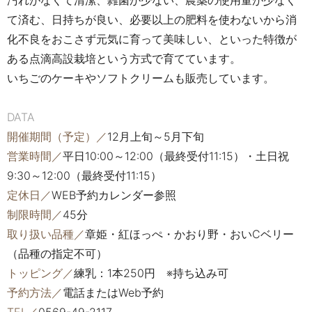
汚れがなくて清潔、雑菌が少ない、農薬の使用量が少なく
て済む、日持ちが良い、必要以上の肥料を使わないから消
化不良をおこさず元気に育って美味しい、といった特徴が
ある点滴高設栽培という方式で育てています。
いちごのケーキやソフトクリームも販売しています。
DATA
開催期間（予定）／
12月上旬～5月下旬
営業時間／
平日10:00～12:00（最終受付11:15）・土日祝
9:30～12:00（最終受付11:15）
定休日／
WEB予約カレンダー参照
制限時間／
45分
取り扱い品種／
章姫・紅ほっぺ・かおり野・おいCベリー
（品種の指定不可）
トッピング／
練乳：1本250円 ※持ち込み可
予約方法／
電話またはWeb予約