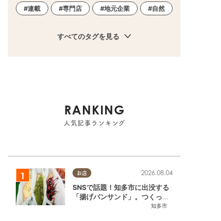
連載
専門店
地元企業
自然
すべてのタグを見る
RANKING
人気記事ランキング
2026.08.04
お店
SNSで話題！知多市に出没する
「揚げパンサンド」。つくって
いるのはお祭りお兄さん!?【ち
知多市
たまる調査隊#55】