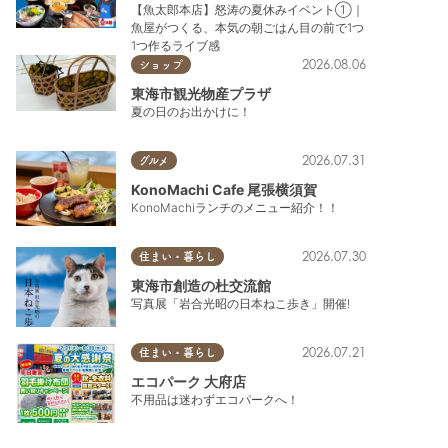
【魚太郎本店】怒涛の夏休みイベント①｜
魚屋がつくる、本気の朝ごはん目の前で1つ
1つ作るライブ感
2026.08.06
ショップ
東海市観光物産プラザ
夏の日のお出かけに！
2026.07.31
グルメ
KonoMachi Cafe 尾張横須賀
KonoMachiランチのメニュー紹介！！
2026.07.30
住まい・暮らし
東海市創造の杜交流館
写真展「岩合光昭の日本ねこ歩き」開催!
2026.07.21
住まい・暮らし
エコパーク 大府店
不用品は迷わずエコパークへ！