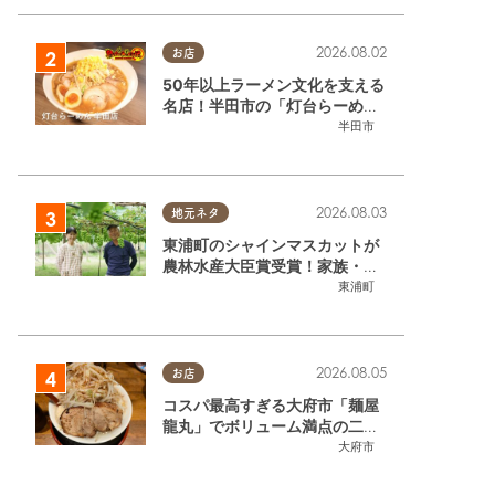
2026.08.02
お店
50年以上ラーメン文化を支える
名店！半田市の「灯台らーめん
半田店」へ【熱血ラーメン伝 8
半田市
月放送】
2026.08.03
地元ネタ
東浦町のシャインマスカットが
農林水産大臣賞受賞！家族・仲
間と歩んだ「水野農園」ブドウ
東浦町
づくりの軌跡
2026.08.05
お店
コスパ最高すぎる大府市「麺屋
龍丸」でボリューム満点の二郎
系ラーメンを堪能してきた
大府市