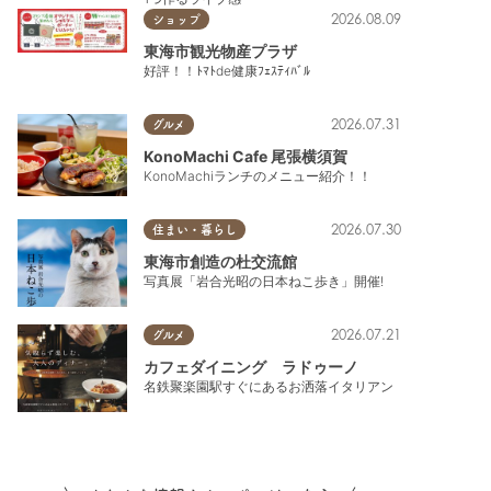
2026.08.09
ショップ
東海市観光物産プラザ
好評！！ﾄﾏﾄde健康ﾌｪｽﾃｨﾊﾞﾙ
2026.07.31
グルメ
KonoMachi Cafe 尾張横須賀
KonoMachiランチのメニュー紹介！！
2026.07.30
住まい・暮らし
東海市創造の杜交流館
写真展「岩合光昭の日本ねこ歩き」開催!
2026.07.21
グルメ
カフェダイニング ラドゥーノ
名鉄聚楽園駅すぐにあるお洒落イタリアン