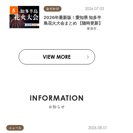
2026.07.03
おでかけ
2026年最新版！愛知県 知多半
島花火大会まとめ 【随時更新】
東海市
,
大府市
,
知多市
,
東浦町
,
阿
VIEW MORE
INFORMATION
お知らせ
2026.08.01
ニュース