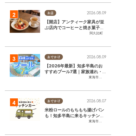
2026.08.09
お店
【開店】アンティーク家具が並
ぶ店内でコーヒーと焼き菓子が
楽しめる！「CafeギャラリーA
阿久比町
gui」が6/1(月)阿久比町でリニ
ューアルオープン
2026.08.09
おでかけ
【2026年最新】知多半島のお
すすめプール7選｜家族連れ・
カップル・大人も楽しめるスポ
東海市
,
大府市
,
知多市
,
半田市
,
常
ット徹底ガイド
2026.08.07
おでかけ
米粉ロールのもちもち揚げパン
も！知多半島に来るキッチンカ
ーまとめ【8/8(土)～8/14(金)】
東海市
,
大府市
,
知多市
,
東浦町
,
阿