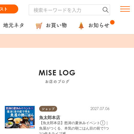
スト
地元ネタ
お買い物
お知らせ
MISE LOG
お店のブログ
2027.07.06
ショップ
魚太郎本店
【魚太郎本店】怒涛の夏休みイベント①｜
魚屋がつくる、本気の朝ごはん目の前で1つ
1つ作るライブ感