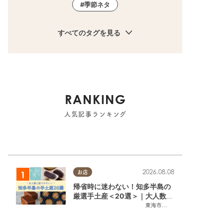
季節ネタ
すべてのタグを見る
RANKING
人気記事ランキング
2026.08.08
お店
帰省時に迷わない！知多半島の
厳選手土産＜20選＞｜大人数に
配りやすい個包装ギフト
東海市
,
大府市
,
知多市
,
東浦町
,
阿