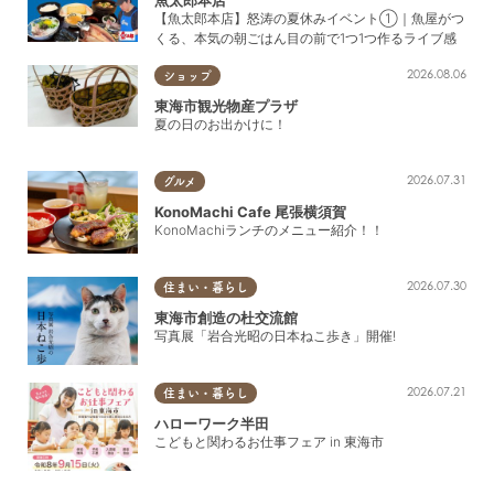
魚太郎本店
【魚太郎本店】怒涛の夏休みイベント①｜魚屋がつ
くる、本気の朝ごはん目の前で1つ1つ作るライブ感
2026.08.06
ショップ
東海市観光物産プラザ
夏の日のお出かけに！
2026.07.31
グルメ
KonoMachi Cafe 尾張横須賀
KonoMachiランチのメニュー紹介！！
2026.07.30
住まい・暮らし
東海市創造の杜交流館
写真展「岩合光昭の日本ねこ歩き」開催!
2026.07.21
住まい・暮らし
ハローワーク半田
こどもと関わるお仕事フェア in 東海市