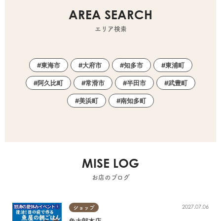
AREA SEARCH
エリア検索
東海市
大府市
知多市
東浦町
阿久比町
常滑市
半田市
武豊町
美浜町
南知多町
MISE LOG
お店のブログ
2027.07.06
ショップ