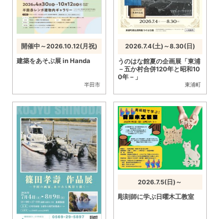
開催中～2026.10.12(月祝)
2026.7.4(土)～8.30(日)
建築をあそぶ展 in Handa
うのはな館夏の企画展「東浦
－五か村合併120年と昭和10
0年－」
半田市
東浦町
2026.7.5(日)～
彫刻師に学ぶ日曜木工教室