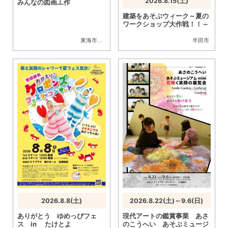
2026.8.15(土)
みんなの図画工作
建築をあそぶウィーク～夏の
ワークショップ大作戦！！～
東海市
,
大府市
,
知多市
,
半田市
半田市
2026.8.8(土)
2026.8.22(土)～9.6(日)
ありがとう ゆめっぴフェ
現代アートの鑑賞事業 あさ
ス in たけとよ
のこうへい あそぶミュージ