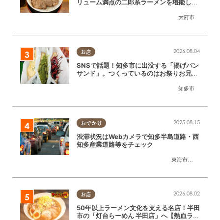
リューム満点の二郎系ラーメンを堪能して
きた
大府市
2026.08.04
お店
SNSで話題！知多市に出没する「揚げパン
サンド」。つくっているのはお祭りお兄さ
ん!?【ちたまる調査隊#55】
知多市
2025.08.15
おでかけ
渋滞状況はWebカメラで知多半島道路・西
知多産業道路等をチェック
東海市
,
大府市
,
知多
2026.08.02
お店
50年以上ラーメン文化を支える名店！半田
市の「灯台らーめん 半田店」へ【熱血ラー