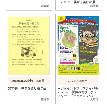
アムmini 花咲く笑顔の展覧
会
武豊町
武豊町
2026.8.22(土)、23(日)
2026.8.22(土)
第25回 戦争を語り継ぐ会
～ジョイントフェスティバル
2026～ 夏休みおひるまシ
アター 「ピックニックにぴ
ったり！＆ぐしゃぐしゃぐわ
東海市
大府市
しゃ」