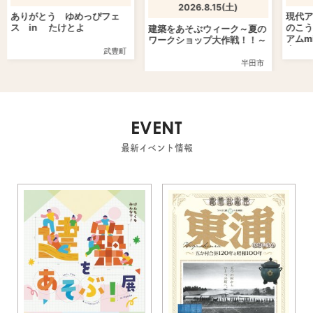
2026.8.15(土)
ありがとう ゆめっぴフェ
現代ア
ス in たけとよ
のこう
建築をあそぶウィーク～夏の
アムm
ワークショップ大作戦！！～
会
武豊町
半田市
EVENT
最新イベント情報