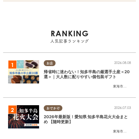
RANKING
人気記事ランキング
2026.08.08
お店
帰省時に迷わない！知多半島の厳選手土産＜20
選＞｜大人数に配りやすい個包装ギフト
東海市
,
大府市
,
知
2026.07.03
おでかけ
2026年最新版！愛知県 知多半島花火大会まと
め 【随時更新】
東海市
,
大府市
,
知