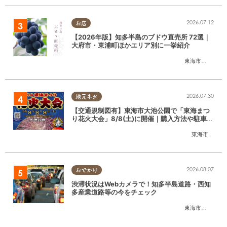
2026.07.12
お店
【2026年版】知多半島のブドウ直売所 72選｜
大府市・東浦町ほかエリア別に一挙紹介
東海市
,
大府市
,
東
2026.07.30
地元ネタ
【交通規制図有】東海市大池公園で「東海まつ
り花火大会」8/8(土)に開催｜購入方法や駐車場
情報は？
東海市
2026.08.07
おでかけ
渋滞状況はWebカメラで！知多半島道路・西知
多産業道路等の今をチェック
東海市
,
大府市
,
知