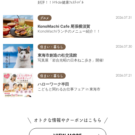
好評！！ﾄﾏﾄde健康ﾌｪｽﾃｨﾊﾞﾙ
2026.07.31
グルメ
KonoMachi Cafe 尾張横須賀
KonoMachiランチのメニュー紹介！！
2026.07.30
住まい・暮らし
東海市創造の杜交流館
写真展「岩合光昭の日本ねこ歩き」開催!
2026.07.21
住まい・暮らし
ハローワーク半田
こどもと関わるお仕事フェア in 東海市
オトクな情報やクーポンはこちら