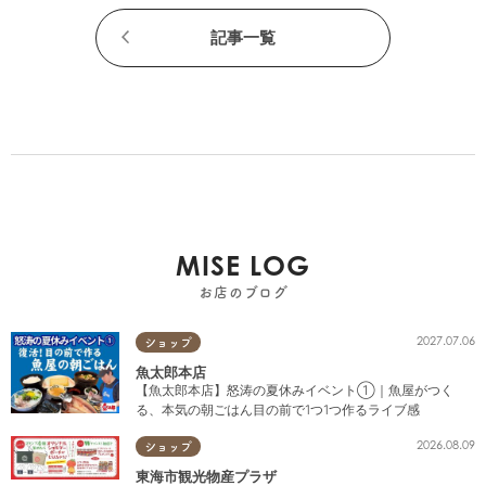
記事一覧
MISE LOG
お店のブログ
2027.07.06
ショップ
魚太郎本店
【魚太郎本店】怒涛の夏休みイベント①｜魚屋がつく
る、本気の朝ごはん目の前で1つ1つ作るライブ感
2026.08.09
ショップ
東海市観光物産プラザ