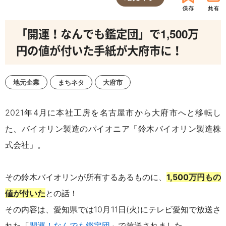
「開運！なんでも鑑定団」で1,500万
円の値が付いた手紙が大府市に！
地元企業
まちネタ
大府市
2021年4
月に本社工房を名古屋市から大府市へと移転し
た、バイオリン製造のパイオニア「鈴木バイオリン製造株
式会社」。
その鈴木バイオリンが所有するあるものに、
1,500
万円もの
値が付いた
との話！
その内容は、愛知県では
10
月
11
日(火)に
テレビ愛知で放送さ
れた「
開運！なんでも鑑定団
」で放送されました。