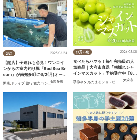
2026.08.08
お買い物
2025.06.24
お店
食べたらハマる！毎年完売級の人
【開店】子連れも必見！ワンコイ
気商品｜大府市直送「朝採れシャ
ンからの室内釣り堀「Red Sea Br
インマスカット」予約受付中【8/2
eam」が南知多町に6/2(月)オープ
0頃より順次配送】／ちたまるショ
ン
大府市
南知多町
季節ネタ
,
ちたまるショッピング
,
夫婦
,
家族
,
開店
,
ドライブ
,
旅行
,
観光
,
ワンコイン
ッピング