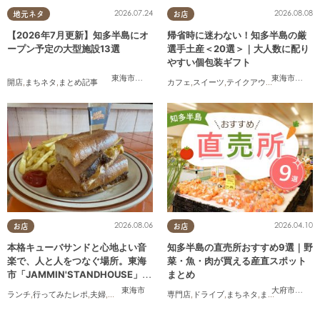
2026.07.24
2026.08.08
地元ネタ
お店
【2026年7月更新】知多半島にオ
帰省時に迷わない！知多半島の厳
ープン予定の大型施設13選
選手土産＜20選＞｜大人数に配り
やすい個包装ギフト
東海市
,
大府市
,
知多市
,
美浜町
,
南知多町
東海市
,
大府
開店
,
まちネタ
,
まとめ記事
カフェ
,
スイーツ
,
テイクアウト
,
まとめ記事
2026.08.06
2026.04.10
お店
お店
本格キューバサンドと心地よい音
知多半島の直売所おすすめ9選｜野
楽で、人と人をつなぐ場所。東海
菜・魚・肉が買える産直スポット
市「JAMMIN'STANDHOUSE」に
まとめ
行ってみた
東海市
大府市
,
知多
ランチ
,
行ってみたレポ
,
夫婦
,
おひとりさま
,
友人
専門店
,
ドライブ
,
まちネタ
,
まとめ記事
,
夫婦
,