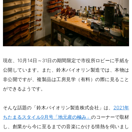
現在、
10
月
14
日～
31
日の期間限定で市役所ロビーに手紙を
公開しています。また、鈴木バイオリン製造では、本物は
非公開ですが、複製品は工房見学（有料）の際に見ること
ができるようです。
そんな話題の「鈴木バイオリン製造株式会社」は、
2021
年
ちたまるスタイル
9
月号「地元産の極み」
のコーナーで取材
し、創業から今に至るまでの音楽にかける情熱を伺いまし