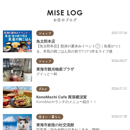
MISE LOG
お店のブログ
2027.07.06
ショップ
魚太郎本店
【魚太郎本店】怒涛の夏休みイベント①｜魚屋がつく
る、本気の朝ごはん目の前で1つ1つ作るライブ感
2026.08.07
ショップ
東海市観光物産プラザ
グイっと一杯
2026.07.31
グルメ
KonoMachi Cafe 尾張横須賀
KonoMachiランチのメニュー紹介！！
2026.07.30
住まい・暮らし
東海市創造の杜交流館
写真展「岩合光昭の日本ねこ歩き」開催!