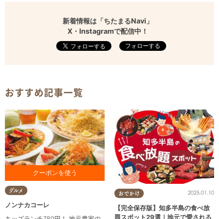
新着情報は「ちたまるNavi」
X・Instagramで配信中！
フォローする
おすすめ記事一覧
お食事をご利用の方に カタラ
グルメ
2025.01.10
おでかけ
ーナプレゼント ※1クーポンで
最大4名様まで対応
ノンナカコーレ
【完全保存版】知多半島の食べ放
題スポット29選｜地元で愛される
キッズランチ780円！ 地元農家の