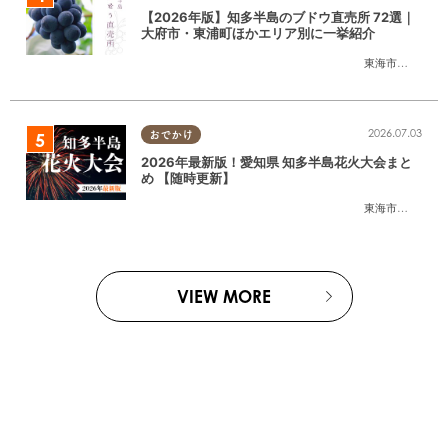
【2026年版】知多半島のブドウ直売所 72選｜
大府市・東浦町ほかエリア別に一挙紹介
東海市
,
大府市
,
東
2026.07.03
おでかけ
2026年最新版！愛知県 知多半島花火大会まと
め 【随時更新】
東海市
,
大府市
,
知
VIEW MORE