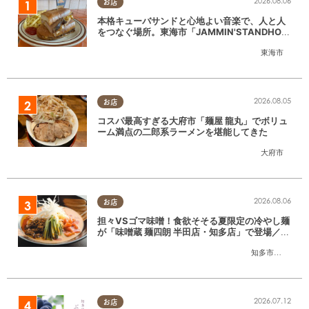
2026.08.06
お店
本格キューバサンドと心地よい音楽で、人と人
をつなぐ場所。東海市「JAMMIN'STANDHOU
SE」に行ってみた
東海市
2026.08.05
お店
コスパ最高すぎる大府市「麺屋 龍丸」でボリュ
ーム満点の二郎系ラーメンを堪能してきた
大府市
2026.08.06
お店
担々VSゴマ味噌！食欲そそる夏限定の冷やし麺
が「味噌蔵 麺四朗 半田店・知多店」で登場／ち
たまる広告
知多市
,
半田市
2026.07.12
お店