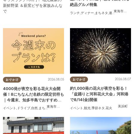
絶品グルメ特集
新鮮野菜 ＆薪窯ピザを家族みんな
で
東海市
,
大府
ランチ
,
ディナー
,
まちネタ
,
連載
,
コスパ抜群
2026.08.07
2026.08.05
おでかけ
おでかけ
約1,000発の花火が夜空を彩る！
4000発が夜空を彩る花火大会開
「盆踊りと河和花火大会」河和港
催！8にちなんだ名鉄の限定切符も
で8/14(金)開催
｜今週末、知多半島でおすすめの
プラン【8/8(土)・9(日)】
美浜町
東海市
,
大府市
,
東浦町
,
半田市
,
美浜町
イベント
,
観光
,
季節ネタ
,
花火
イベント
,
ドライブ
,
自然
,
まちネタ
,
季節ネタ
,
親子
,
家族