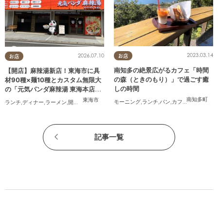
2023.03.14
2026.07.10
お店
お店
南知多の絶景広がるカフェ「時間
【開店】麻辣湯新店！東海市に具
の森（ときのもり）」で過ごす癒
材90種×麺10種とカスタム無限大
しの時間
の「元気パンダ麻辣湯 東海本店」
が6/12(金)オープン
南知多町
東海市
モーニング
,
ランチ
,
パン
,
カフェ
,
テイクアウ
ランチ
,
ディナー
,
ラーメン
,
開店
,
夫婦
,
カップル
,
おひとりさま
,
友人
,
トレンド
記事一覧