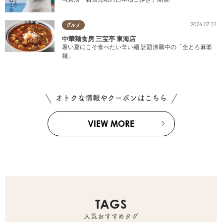
2026.07.21
グルメ
中華麺食房 三宝亭 東海店
暑い夏にこそ食べたい辛い麺 話題沸騰中の「全とろ麻婆
麺」
オトクな情報やクーポンはこちら
VIEW MORE
TAGS
人気おすすめタグ