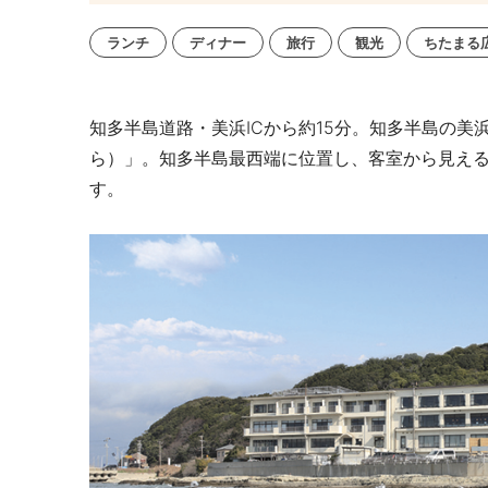
ランチ
ディナー
旅行
観光
ちたまる
知多半島道路・美浜ICから約15分。知多半島の美
ら）」。知多半島最西端に位置し、客室から見え
す。