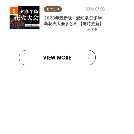
2026.07.03
おでかけ
2026年最新版！愛知県 知多半
島花火大会まとめ 【随時更新】
東海市
,
大府市
,
知多市
,
東浦町
,
阿
VIEW MORE