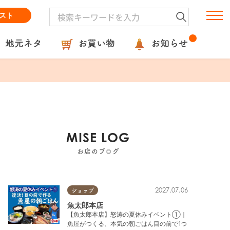
スト
地元ネタ
お買い物
お知らせ
MISE LOG
お店のブログ
2027.07.06
ショップ
魚太郎本店
【魚太郎本店】怒涛の夏休みイベント①｜
魚屋がつくる、本気の朝ごはん目の前で1つ