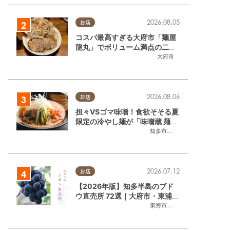
2026.08.05
お店
コスパ最高すぎる大府市「麺屋
龍丸」でボリューム満点の二郎
系ラーメンを堪能してきた
大府市
2026.08.06
お店
担々VSゴマ味噌！食欲そそる夏
限定の冷やし麺が「味噌蔵 麺四
朗 半田店・知多店」で登場／ち
知多市
,
半田市
たまる広告
2026.07.12
お店
【2026年版】知多半島のブド
ウ直売所 72選｜大府市・東浦町
ほかエリア別に一挙紹介
東海市
,
大府市
,
東浦町
,
半田市
,
美