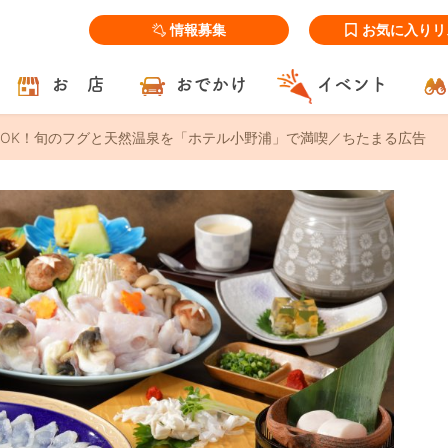
情報募集
お気に入りリ
お 店
おでかけ
イベント
OK！旬のフグと天然温泉を「ホテル小野浦」で満喫／ちたまる広告