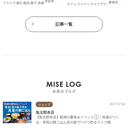
半田市
,
常滑市
,
南知多町
東海市
,
大府
ドライブ
,
旅行
,
観光
,
親子
,
夫婦
,
家族
,
知多半島レポ
カフェ
,
スイーツ
,
テイクアウト
,
まとめ記事
記事一覧
MISE LOG
お店のブログ
2027.07.06
ショップ
魚太郎本店
【魚太郎本店】怒涛の夏休みイベント①｜魚屋がつく
る、本気の朝ごはん目の前で1つ1つ作るライブ感