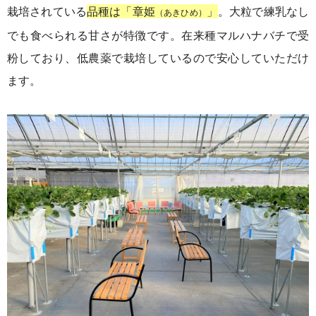
栽培されている
品種は「章姫
」
。大粒で練乳なし
（あきひめ）
でも食べられる甘さが特徴です。
在来種マルハナバチで受
粉しており、低農薬で栽培しているので安心していただけ
ます。