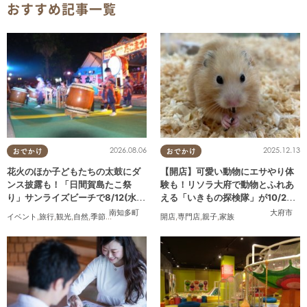
おすすめ記事一覧
2026.08.06
2025.12.13
おでかけ
おでかけ
花火のほか子どもたちの太鼓にダ
【開店】可愛い動物にエサやり体
ンス披露も！「日間賀島たこ祭
験も！リソラ大府で動物とふれあ
り」サンライズビーチで8/12(水)
える「いきもの探検隊」が10/24
開催
(金)オープン
南知多町
大府市
イベント
,
旅行
,
観光
,
自然
,
季節ネタ
,
花火
開店
,
専門店
,
親子
,
家族