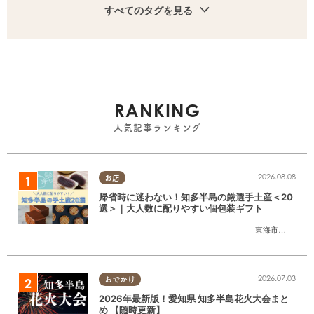
すべてのタグを見る
RANKING
人気記事ランキング
2026.08.08
お店
帰省時に迷わない！知多半島の厳選手土産＜20
選＞｜大人数に配りやすい個包装ギフト
東海市
,
大府市
,
知
2026.07.03
おでかけ
2026年最新版！愛知県 知多半島花火大会まと
め 【随時更新】