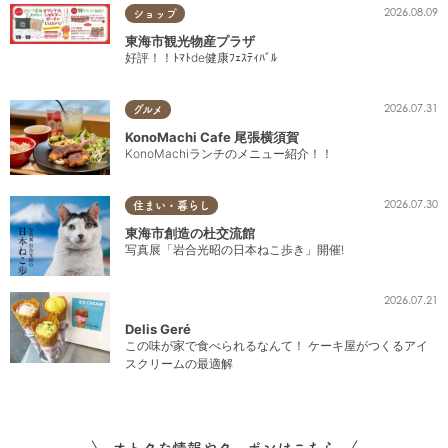
2026.08.09
ショップ
東海市観光物産プラザ
好評！！ﾄﾏﾄde健康ﾌｪｽﾃｨﾊﾞﾙ
2026.07.31
グルメ
KonoMachi Cafe 尾張横須賀
KonoMachiランチのメニュー紹介！！
2026.07.30
住まい・暮らし
東海市創造の杜交流館
写真展「岩合光昭の日本ねこ歩き」開催!
2026.07.21
Delis Geré
この味が家で食べられるなんて！ ケーキ屋がつくるアイ
スクリームの最適解