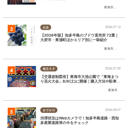
東海市
,
大府市
,
知
2026.07.12
お店
【2026年版】知多半島のブドウ直売所 72選｜
大府市・東浦町ほかエリア別に一挙紹介
東海市
,
大府市
,
東
2026.07.30
地元ネタ
【交通規制図有】東海市大池公園で「東海まつ
り花火大会」8/8(土)に開催｜購入方法や駐車場
情報は？
東海市
2026.08.07
おでかけ
渋滞状況はWebカメラで！知多半島道路・西知
多産業道路等の今をチェック