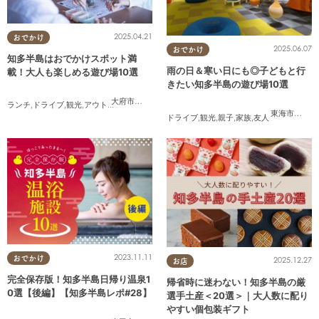
2025.04.21
おでかけ
2025.06.07
おでかけ
知多半島はおでかけスポット満
雨の日＆寒い日にも◎子どもと行
載！大人も楽しめる遊び場10選
きたい知多半島の遊び場10選
大府市
,
東浦町
,
半田市
,
常滑市
,
美浜町
,
南知多町
ランチ
,
ドライブ
,
観光
,
アウトドア
,
親子
,
カップル
,
友人
東海市
,
大府
ドライブ
,
観光
,
親子
,
家族
,
友人
2023.11.11
おでかけ
2025.12.27
お店
完全保存版！知多半島日帰り温泉1
帰省時に迷わない！知多半島の厳
0選【後編】【知多半島レポ#28】
選手土産＜20選＞｜大人数に配り
やすい個包装ギフト