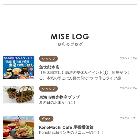
MISE LOG
お店のブログ
2027.07.06
ショップ
魚太郎本店
【魚太郎本店】怒涛の夏休みイベント①｜魚屋がつく
る、本気の朝ごはん目の前で1つ1つ作るライブ感
2026.08.06
ショップ
東海市観光物産プラザ
夏の日のお出かけに！
2026.07.31
グルメ
KonoMachi Cafe 尾張横須賀
KonoMachiランチのメニュー紹介！！