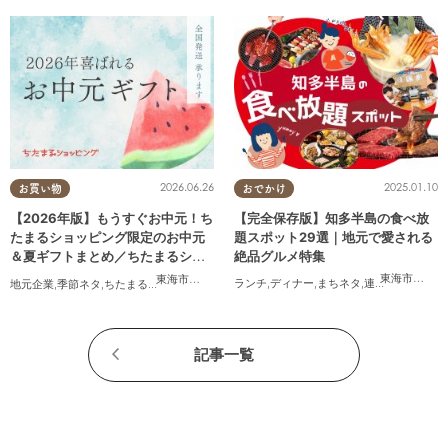
2025.01.10
2026.06.26
おでかけ
お買い物
【完全保存版】知多半島の食べ放
【2026年版】もうすぐお中元！ち
題スポット29選｜地元で愛される
たまるショッピング限定のお中元
絶品グルメ特集
＆夏ギフトまとめ／ちたまるショ
ッピング
東海市
,
大府
東海市
,
大府市
,
知多市
,
東浦町
,
阿久比町
,
半田市
,
常滑市
,
武豊
ランチ
,
ディナー
,
まちネタ
,
連載
,
コスパ抜群
地元企業
,
季節ネタ
,
ちたまるショッピング
,
家族
,
おうち時間
記事一覧