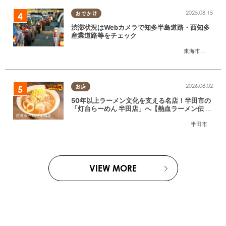
2025.08.15
おでかけ
渋滞状況はWebカメラで知多半島道路・西知多
産業道路等をチェック
東海市
,
大府市
,
知
2026.08.02
お店
50年以上ラーメン文化を支える名店！半田市の
「灯台らーめん 半田店」へ【熱血ラーメン伝 8
月放送】
半田市
VIEW MORE