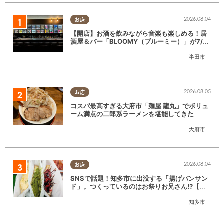
2026.08.04
お店
【開店】お酒を飲みながら音楽も楽しめる！居
酒屋＆バー「BLOOMY（ブルーミー）」が7/3
(金)半田市でオープン
半田市
2026.08.05
お店
コスパ最高すぎる大府市「麺屋 龍丸」でボリュ
ーム満点の二郎系ラーメンを堪能してきた
大府市
2026.08.04
お店
SNSで話題！知多市に出没する「揚げパンサン
ド」。つくっているのはお祭りお兄さん!?【ち
たまる調査隊#55】
知多市