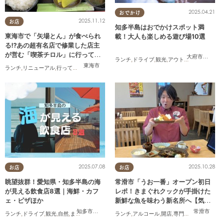
2025.04.21
おでかけ
2025.11.12
お店
知多半島はおでかけスポット満
東海市で「矢場とん」が食べられ
載！大人も楽しめる遊び場10選
る!?あの超有名店で修業した店主
が営む「喫茶チロル」に行ってみ
大府市
,
東浦
ランチ
,
ドライブ
,
観光
,
アウトドア
,
親子
,
カッ
た
東海市
ランチ
,
リニューアル
,
行ってみたレポ
,
夫婦
,
おひとりさま
2025.07.08
2025.10.28
お店
お店
眺望抜群！愛知県・知多半島の海
常滑市「うお一番」オープン初日
が見える飲食店8選｜海鮮・カフ
レポ！きまぐれクックが手掛けた
ェ・ピザほか
新鮮な魚を味わう新名所へ【気に
なるリサーチ#31】
知多市
,
常滑市
,
美浜町
,
南知多町
常滑市
ランチ
,
ドライブ
,
観光
,
自然
,
まちネタ
,
季節ネタ
,
ランチ
まとめ記事
,
アルコール
,
開店
,
専門店
,
気になるリ