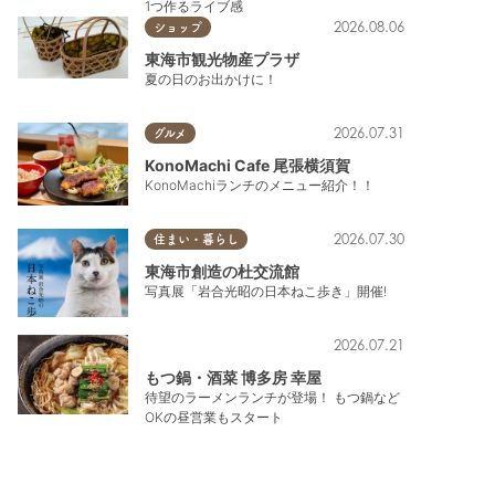
1つ作るライブ感
2026.08.06
ショップ
東海市観光物産プラザ
夏の日のお出かけに！
2026.07.31
グルメ
KonoMachi Cafe 尾張横須賀
KonoMachiランチのメニュー紹介！！
2026.07.30
住まい・暮らし
東海市創造の杜交流館
写真展「岩合光昭の日本ねこ歩き」開催!
2026.07.21
もつ鍋・酒菜 博多房 幸屋
待望のラーメンランチが登場！ もつ鍋など
OKの昼営業もスタート