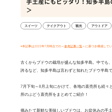
手土産にもピッタリ！知多半島
＞
スイーツ
テイクアウト
観光
アウトドア
※本記事は2023年7月時点での＜
参考記事一覧
＞に基づき構成していま
古くからブドウの栽培が盛んな知多半島。中でも
誇るなど、知多半島は言わずと知れたブドウ半島
7月下旬～8月上旬にかけて、各地の直売所も続々
所のぶどう直売所をまとめてご紹介！
摘みたて新鮮な美味しいブドウは、お盆休みの手