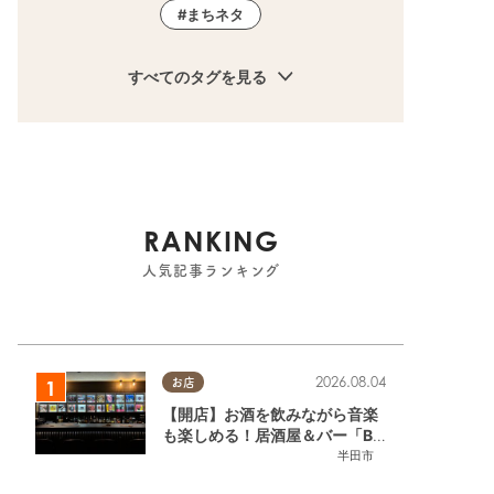
まちネタ
すべてのタグを見る
RANKING
人気記事ランキング
2026.08.04
お店
【開店】お酒を飲みながら音楽
も楽しめる！居酒屋＆バー「BL
OOMY（ブルーミー）」が7/3
半田市
(金)半田市でオープン