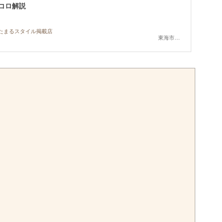
コロ解説
ちたまるスタイル掲載店
東海市,大府市,知多市,東浦町,阿久比町,半田市,常滑市,武豊町,美浜町,南知多町