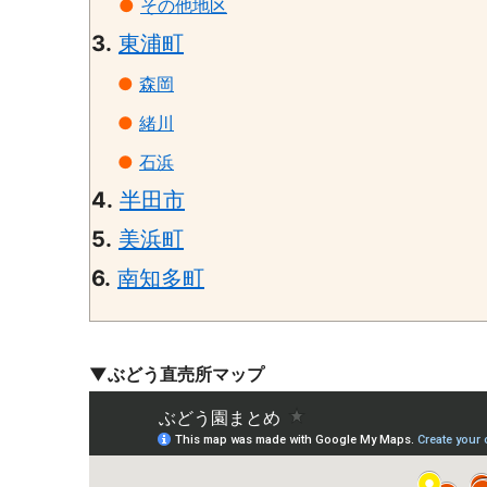
●
その他地区
3.
東浦町
●
森岡
●
緒川
●
石浜
4.
半田市
5.
美浜町
6.
南知多町
▼ぶどう直売所マップ