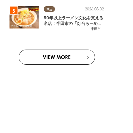
2026.08.02
お店
50年以上ラーメン文化を支える
名店！半田市の「灯台らーめん
半田店」へ【熱血ラーメン伝 8
半田市
月放送】
VIEW MORE