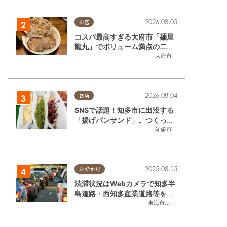
2026.08.05
お店
コスパ最高すぎる大府市「麺屋
龍丸」でボリューム満点の二郎
系ラーメンを堪能してきた
大府市
2026.08.04
お店
SNSで話題！知多市に出没する
「揚げパンサンド」。つくって
いるのはお祭りお兄さん!?【ち
知多市
たまる調査隊#55】
2025.08.15
おでかけ
渋滞状況はWebカメラで知多半
島道路・西知多産業道路等をチ
ェック
東海市
,
大府市
,
知多市
,
東浦町
,
常