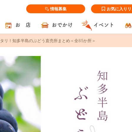
情報募集
お気に入りリ
お 店
おでかけ
イベント
タリ！知多半島のぶどう直売所まとめ＜全85か所＞