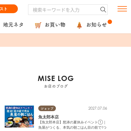
スト
地元ネタ
お買い物
お知らせ
MISE LOG
お店のブログ
2027.07.06
ショップ
魚太郎本店
【魚太郎本店】怒涛の夏休みイベント①｜
魚屋がつくる、本気の朝ごはん目の前で1つ