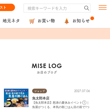
スト
地元ネタ
お買い物
お知らせ
MISE LOG
お店のブログ
2027.07.06
ショップ
魚太郎本店
【魚太郎本店】怒涛の夏休みイベント①｜
魚屋がつくる、本気の朝ごはん目の前で1つ