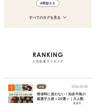
季節ネタ
すべてのタグを見る
RANKING
人気記事ランキング
2026.08.08
お店
帰省時に迷わない！知多半島の
厳選手土産＜20選＞｜大人数に
配りやすい個包装ギフト
東海市
,
大府市
,
知多市
,
東浦町
,
阿