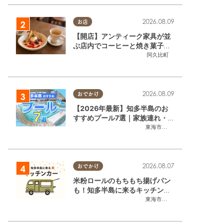
2026.08.09
お店
【開店】アンティーク家具が並
ぶ店内でコーヒーと焼き菓子が
楽しめる！「CafeギャラリーA
阿久比町
gui」が6/1(月)阿久比町でリニ
ューアルオープン
2026.08.09
おでかけ
【2026年最新】知多半島のお
すすめプール7選｜家族連れ・
カップル・大人も楽しめるスポ
東海市
,
大府市
,
知多市
,
半田市
,
常
ット徹底ガイド
2026.08.07
おでかけ
米粉ロールのもちもち揚げパン
も！知多半島に来るキッチンカ
ーまとめ【8/8(土)～8/14(金)】
東海市
,
大府市
,
知多市
,
東浦町
,
阿