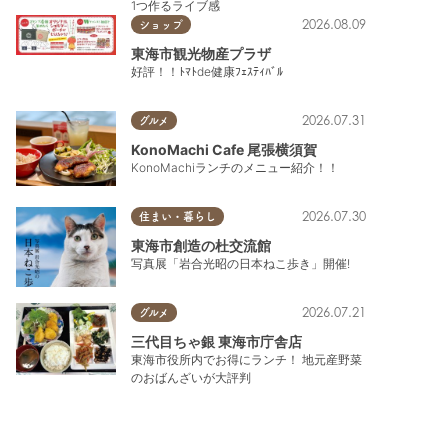
1つ作るライブ感
2026.08.09
ショップ
東海市観光物産プラザ
好評！！ﾄﾏﾄde健康ﾌｪｽﾃｨﾊﾞﾙ
2026.07.31
グルメ
KonoMachi Cafe 尾張横須賀
KonoMachiランチのメニュー紹介！！
2026.07.30
住まい・暮らし
東海市創造の杜交流館
写真展「岩合光昭の日本ねこ歩き」開催!
2026.07.21
グルメ
三代目ちゃ銀 東海市庁舎店
東海市役所内でお得にランチ！ 地元産野菜
のおばんざいが大評判