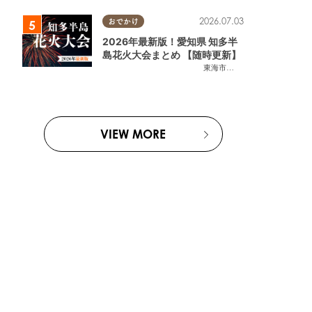
2026.07.03
おでかけ
2026年最新版！愛知県 知多半
島花火大会まとめ 【随時更新】
東海市
,
大府市
,
知多市
,
東浦町
,
阿
VIEW MORE