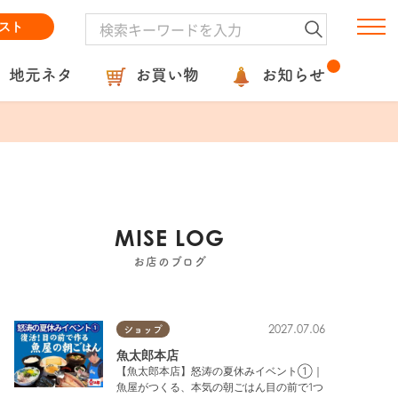
スト
地元ネタ
お買い物
お知らせ
MISE LOG
お店のブログ
2027.07.06
ショップ
魚太郎本店
【魚太郎本店】怒涛の夏休みイベント①｜
魚屋がつくる、本気の朝ごはん目の前で1つ