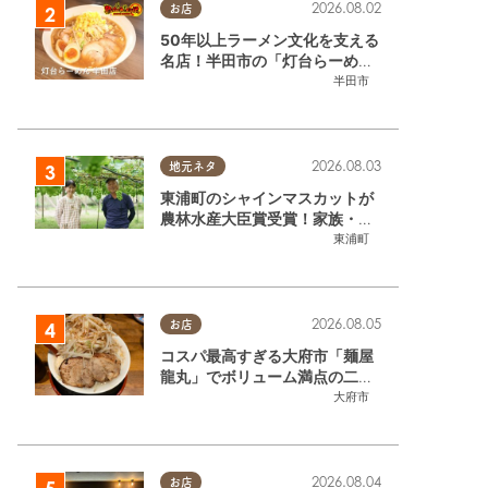
2026.08.02
お店
50年以上ラーメン文化を支える
名店！半田市の「灯台らーめん
半田店」へ【熱血ラーメン伝 8
半田市
月放送】
2026.08.03
地元ネタ
東浦町のシャインマスカットが
農林水産大臣賞受賞！家族・仲
間と歩んだ「水野農園」ブドウ
東浦町
づくりの軌跡
2026.08.05
お店
コスパ最高すぎる大府市「麺屋
龍丸」でボリューム満点の二郎
系ラーメンを堪能してきた
大府市
2026.08.04
お店