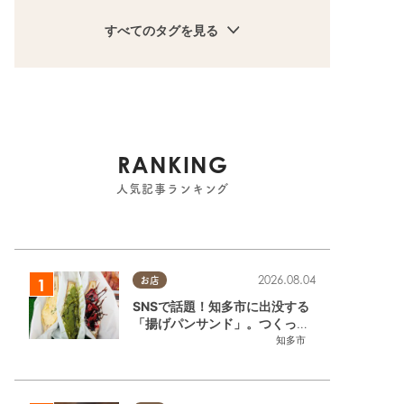
すべてのタグを見る
RANKING
人気記事ランキング
2026.08.04
お店
SNSで話題！知多市に出没する
「揚げパンサンド」。つくって
いるのはお祭りお兄さん!?【ち
知多市
たまる調査隊#55】