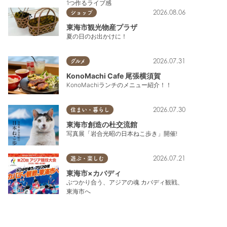
1つ作るライブ感
2026.08.06
ショップ
東海市観光物産プラザ
夏の日のお出かけに！
2026.07.31
グルメ
KonoMachi Cafe 尾張横須賀
KonoMachiランチのメニュー紹介！！
2026.07.30
住まい・暮らし
東海市創造の杜交流館
写真展「岩合光昭の日本ねこ歩き」開催!
2026.07.21
遊ぶ・楽しむ
東海市×カバディ
ぶつかり合う、アジアの魂 カバディ観戦、
東海市へ