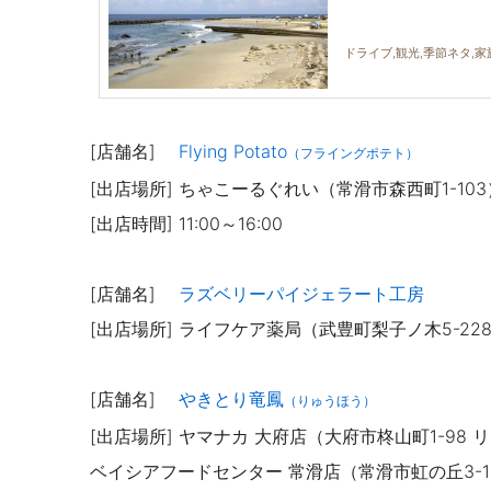
ドライブ,観光,季節ネタ,家
[店舗名]
Flying Potato
（フライングポテト）
[出店場所] ちゃこーるぐれい（常滑市森西町1-103
[出店時間] 11:00～16:00
[店舗名]
ラズベリーパイジェラート工房
[出店場所] ライフケア薬局（武豊町梨子ノ木5-22
[店舗名]
やきとり竜鳳
（りゅうほう）
[出店場所] ヤマナカ 大府店（大府市柊山町1-98
ベイシアフードセンター 常滑店（常滑市虹の丘3-1