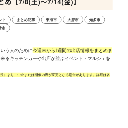
7/8(土)～7/14(金)】
ント
まとめ記事
東海市
大府市
知多市
滑市
という人のために
今週末から1週間の出店情報をまとめま
に来るキッチンカーや出店が並ぶイベント・マルシェを
状況により、中止または開催内容が変更となる場合があります。詳細は各