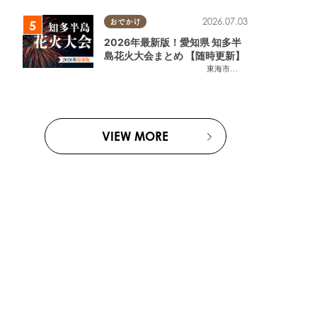
2026.07.03
おでかけ
2026年最新版！愛知県 知多半
島花火大会まとめ 【随時更新】
東海市
,
大府市
,
知多市
,
東浦町
,
阿
VIEW MORE