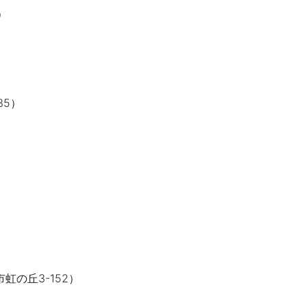
）
35）
虹の丘3-152）