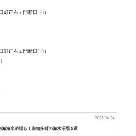
田町正右ェ門新田1-1）
田町正右ェ門新田1-1）
8）
）
2023.06.24
内海海水浴場も！南知多町の海水浴場 5選