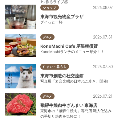
1つ作るライブ感
2026.08.07
ショップ
東海市観光物産プラザ
グイっと一杯
2026.07.31
グルメ
KonoMachi Cafe 尾張横須賀
KonoMachiランチのメニュー紹介！！
2026.07.30
住まい・暮らし
東海市創造の杜交流館
写真展「岩合光昭の日本ねこ歩き」開催!
2026.07.21
グルメ
飛騨牛焼肉牛ざんまい 東海店
東海市の「飛騨牛焼肉」専門店 職人仕込み
の手切り焼肉を気軽に！