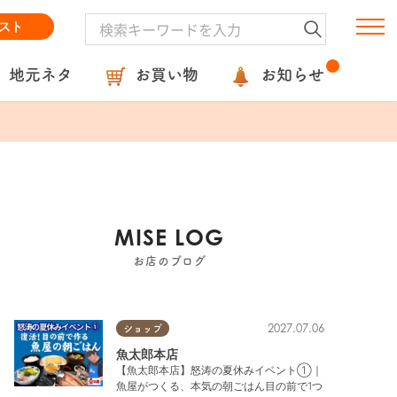
スト
地元ネタ
お買い物
お知らせ
MISE LOG
お店のブログ
2027.07.06
ショップ
魚太郎本店
【魚太郎本店】怒涛の夏休みイベント①｜
魚屋がつくる、本気の朝ごはん目の前で1つ