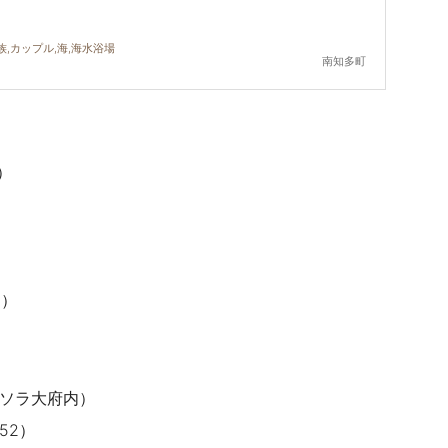
族,カップル,海,海水浴場
南知多町
）
8）
 リソラ大府内）
52）