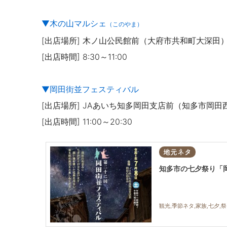
▼木の山マルシェ
（このやま）
[出店場所] 木ノ山公民館前（大府市共和町大深田
[出店時間] 8:30～11:00
▼岡田街並フェスティバル
[出店場所] JAあいち知多岡田支店前（知多市岡田西
[出店時間] 11:00～20:30
地元ネタ
知多市の七夕祭り「岡
観光,季節ネタ,家族,七夕,