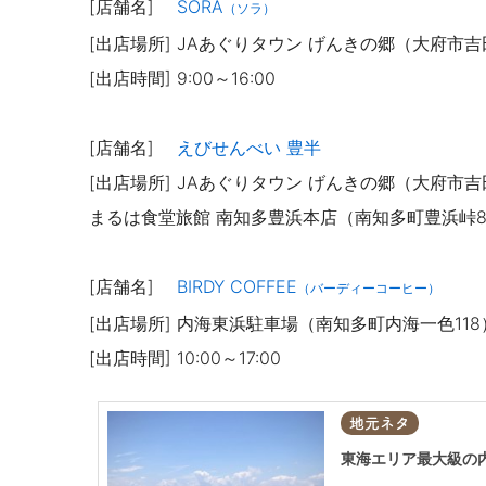
[店舗名]
SORA
（ソラ）
[出店場所] JAあぐりタウン げんきの郷（大府市吉
[出店時間] 9:00～16:00
[店舗名]
えびせんべい 豊半
[出店場所] JAあぐりタウン げんきの郷（大府市吉
まるは食堂旅館 南知多豊浜本店（南知多町豊浜峠
[店舗名]
BIRDY COFFEE
（バーディーコーヒー）
[出店場所] 内海東浜駐車場（南知多町内海一色118
[出店時間] 10:00～17:00
地元ネタ
東海エリア最大級の