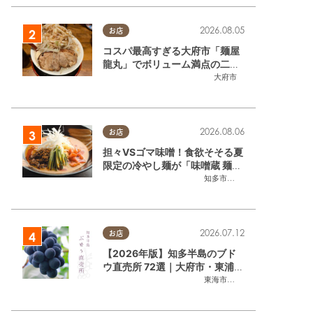
2026.08.05
お店
コスパ最高すぎる大府市「麺屋
龍丸」でボリューム満点の二郎
系ラーメンを堪能してきた
大府市
2026.08.06
お店
担々VSゴマ味噌！食欲そそる夏
限定の冷やし麺が「味噌蔵 麺四
朗 半田店・知多店」で登場／ち
知多市
,
半田市
たまる広告
2026.07.12
お店
【2026年版】知多半島のブド
ウ直売所 72選｜大府市・東浦町
ほかエリア別に一挙紹介
東海市
,
大府市
,
東浦町
,
半田市
,
美