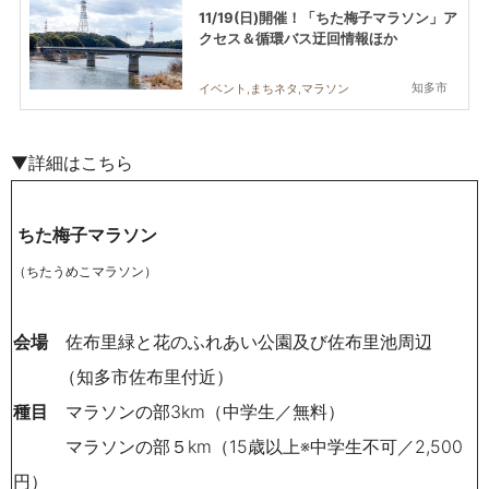
11/19(日)開催！「ちた梅子マラソン」ア
クセス＆循環バス迂回情報ほか
知多市
イベント,まちネタ,マラソン
▼詳細はこちら
ちた梅子マラソン
（ちたうめこマラソン）
会場
佐布里緑と花のふれあい公園及び佐布里池周辺
（知多市佐布里付近）
種目
マラソンの部3km（中学生／無料）
マラソンの部５km（15歳以上※中学生不可／2,500
円）