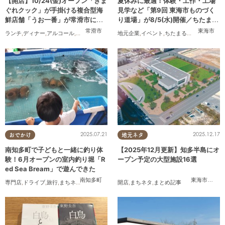
【開店】10/24(金)オープン「きま
夏休みに最適！体験・工作・工場
ぐれクック」が手掛ける複合型海
見学など「第9回 東海市ものづく
鮮店舗「うお一番」が常滑市に誕
り道場」が8/5(水)開催／ちたまる
生！
広告
常滑市
東海市
ランチ
,
ディナー
,
アルコール
,
開店
,
まちネタ
地元企業
,
イベント
,
ちたまる広告
,
親子
,
家族
2025.07.21
2025.12.17
おでかけ
地元ネタ
南知多町で子どもと一緒に釣り体
【2025年12月更新】知多半島にオ
験！6月オープンの室内釣り堀「R
ープン予定の大型施設16選
ed Sea Bream」で遊んできた
南知多町
東海市
,
大府
専門店
,
ドライブ
,
旅行
,
まちネタ
,
行ってみたレポ
開店
,
ワンコイン
,
まちネタ
,
まとめ記事