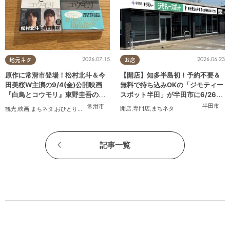
2026.06.23
2026.07.15
お店
地元ネタ
【開店】知多半島初！予約不要＆
原作に常滑市登場！松村北斗＆今
無料で持ち込みOKの「ジモティー
田美桜W主演の9/4(金)公開映画
スポット半田」が半田市に6/26
『白鳥とコウモリ』東野圭吾の原
(金)オープン
作小説を読んでみた
半田市
常滑市
開店
,
専門店
,
まちネタ
観光
,
映画
,
まちネタ
,
おひとりさま
記事一覧