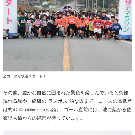
全コースが坂道スタート！
その他、豊かな自然に囲まれた景色を楽しんでいると突如
現れる坂や、終盤の“ラスボス”的な坂まで、コースの高低差
は約40m
ゴール直前には、
池に架かる
佐
（10kmコースの場合）。
布里大橋からの絶景が待っています。