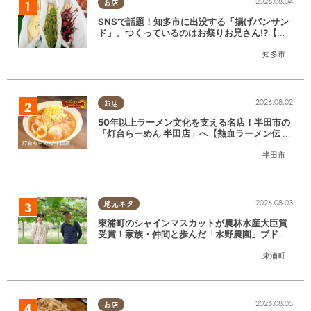
2026.08.04
お店
SNSで話題！知多市に出没する「揚げパンサン
ド」。つくっているのはお祭りお兄さん!?【ち
たまる調査隊#55】
知多市
2026.08.02
お店
50年以上ラーメン文化を支える名店！半田市の
「灯台らーめん 半田店」へ【熱血ラーメン伝 8
月放送】
半田市
2026.08.03
地元ネタ
東浦町のシャインマスカットが農林水産大臣賞
受賞！家族・仲間と歩んだ「水野農園」ブドウ
づくりの軌跡
東浦町
2026.08.05
お店