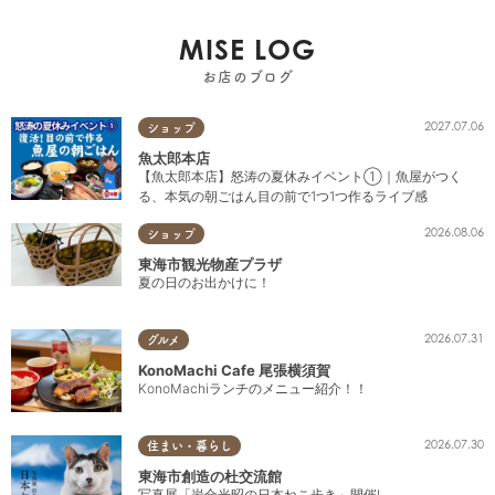
MISE LOG
お店のブログ
2027.07.06
ショップ
魚太郎本店
【魚太郎本店】怒涛の夏休みイベント①｜魚屋がつく
る、本気の朝ごはん目の前で1つ1つ作るライブ感
2026.08.06
ショップ
東海市観光物産プラザ
夏の日のお出かけに！
2026.07.31
グルメ
KonoMachi Cafe 尾張横須賀
KonoMachiランチのメニュー紹介！！
2026.07.30
住まい・暮らし
東海市創造の杜交流館
写真展「岩合光昭の日本ねこ歩き」開催!