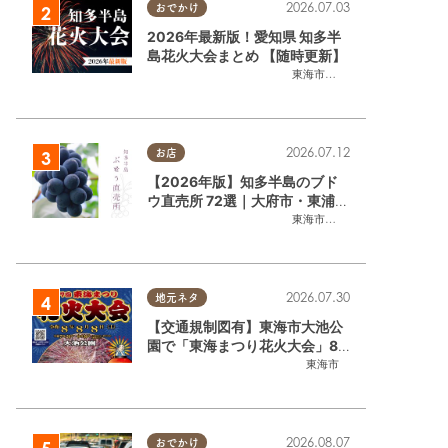
2026.07.03
おでかけ
2026年最新版！愛知県 知多半
島花火大会まとめ 【随時更新】
東海市
,
大府市
,
知多市
,
東浦町
,
阿
2026.07.12
お店
【2026年版】知多半島のブド
ウ直売所 72選｜大府市・東浦町
ほかエリア別に一挙紹介
東海市
,
大府市
,
東浦町
,
半田市
,
美
2026.07.30
地元ネタ
【交通規制図有】東海市大池公
園で「東海まつり花火大会」8/
8(土)に開催｜購入方法や駐車場
東海市
情報は？
2026.08.07
おでかけ