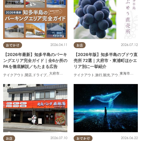
2026.04.11
2026.07.12
おでかけ
お店
【2026年最新】知多半島のパーキ
【2026年版】知多半島のブドウ直
ングエリア完全ガイド｜全6か所の
売所 72選｜大府市・東浦町ほかエ
PAを徹底解説／ちたまる広告
リア別に一挙紹介
大府市
,
阿久比町
,
美浜町
東海市
,
大府
テイクアウト
,
開店
,
ドライブ
,
観光
,
ちたまる広告
テイクアウト
,
夫婦
,
家族
,
カップル
,
旅行
,
観光
,
おひとりさま
,
アウトドア
,
,
友人
まちネ
,
ペ
2026.07.10
2026.06.22
お店
おでかけ