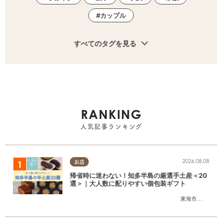
カップル
すべてのタグを見る
RANKING
人気記事ランキング
2026.08.08
お店
帰省時に迷わない！知多半島の厳選手土産＜20
選＞｜大人数に配りやすい個包装ギフト
東海市
,
大府市
,
知