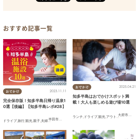
おすすめ記事一覧
2025.04.21
おでかけ
2023.11.11
おでかけ
知多半島はおでかけスポット満
完全保存版！知多半島日帰り温泉1
載！大人も楽しめる遊び場10選
0選【後編】【知多半島レポ#28】
大府市
,
東浦
ランチ
,
ドライブ
,
観光
,
アウトドア
,
親子
,
カッ
半田市
,
常滑市
,
南知多町
ドライブ
,
旅行
,
観光
,
親子
,
夫婦
,
家族
,
知多半島レポ