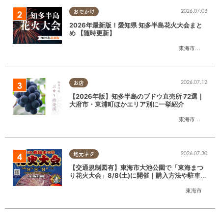
2026.07.03
おでかけ
2026年最新版！愛知県 知多半島花火大会まと
め 【随時更新】
東海市
,
大府市
,
知
2026.07.12
お店
【2026年版】知多半島のブドウ直売所 72選｜
大府市・東浦町ほかエリア別に一挙紹介
東海市
,
大府市
,
東
2026.07.30
地元ネタ
【交通規制図有】東海市大池公園で「東海まつ
り花火大会」8/8(土)に開催｜購入方法や駐車場
情報は？
東海市