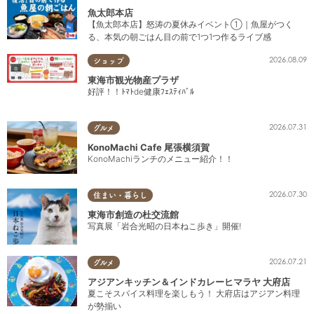
魚太郎本店
【魚太郎本店】怒涛の夏休みイベント①｜魚屋がつく
る、本気の朝ごはん目の前で1つ1つ作るライブ感
2026.08.09
ショップ
東海市観光物産プラザ
好評！！ﾄﾏﾄde健康ﾌｪｽﾃｨﾊﾞﾙ
2026.07.31
グルメ
KonoMachi Cafe 尾張横須賀
KonoMachiランチのメニュー紹介！！
2026.07.30
住まい・暮らし
東海市創造の杜交流館
写真展「岩合光昭の日本ねこ歩き」開催!
2026.07.21
グルメ
アジアンキッチン＆インドカレーヒマラヤ 大府店
夏こそスパイス料理を楽しもう！ 大府店はアジアン料理
が勢揃い