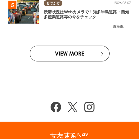
2026.08.07
おでかけ
渋滞状況はWebカメラで！知多半島道路・西知
多産業道路等の今をチェック
東海市
,
大府市
,
知
VIEW MORE