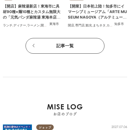
【開店】麻辣湯新店！東海市に具
【開業】日本初上陸！知多市にイ
材90種×麺10種とカスタム無限大
マーシブミュージアム「ARTE MU
の「元気パンダ麻辣湯 東海本店」
SEUM NAGOYA（アルテミュージ
が6/12(金)オープン
アムナゴヤ）」が2026年11月下旬
東海市
知多市
ランチ
,
ディナー
,
ラーメン
,
開店
,
夫婦
,
カップル
,
開店
おひとりさま
,
専門店
,
観光
,
友人
,
まちネタ
,
トレンド
,
カップル
,
友人
にオープン
記事一覧
MISE LOG
お店のブログ
2027.07.06
ショップ