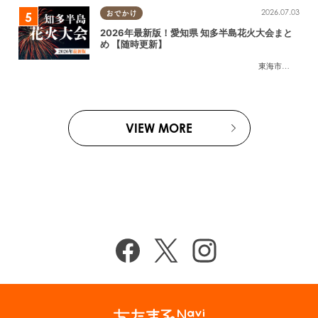
2026.07.03
おでかけ
2026年最新版！愛知県 知多半島花火大会まと
め 【随時更新】
東海市
,
大府市
,
知
VIEW MORE