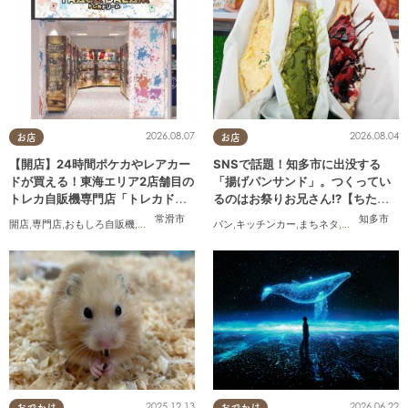
2026.08.07
2026.08.04
お店
お店
【開店】24時間ポケカやレアカー
SNSで話題！知多市に出没する
ドが買える！東海エリア2店舗目の
「揚げパンサンド」。つくってい
トレカ自販機専門店「トレカドリ
るのはお祭りお兄さん!?【ちたま
ーム」が常滑市に8/7(金)オープン
る調査隊#55】
常滑市
知多市
開店
,
専門店
,
おもしろ自販機
,
カップル
,
おひとりさま
パン
,
キッチンカー
,
友人
,
トレンド
,
まちネタ
,
ちたまる調査
2025.12.13
2026.06.22
おでかけ
おでかけ