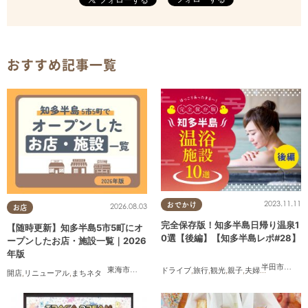
おすすめ記事一覧
2023.11.11
おでかけ
2026.08.03
お店
完全保存版！知多半島日帰り温泉1
【随時更新】知多半島5市5町にオ
0選【後編】【知多半島レポ#28】
ープンしたお店・施設一覧｜2026
年版
半田市
,
常滑
東海市
,
大府市
,
知多市
,
東浦町
,
阿久比町
,
半田市
,
常滑市
,
武豊
ドライブ
,
旅行
,
観光
,
親子
,
夫婦
,
家族
,
知多半
開店
,
リニューアル
,
まちネタ