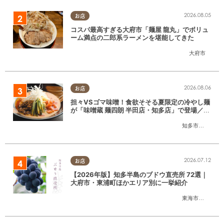
2026.08.05
お店
コスパ最高すぎる大府市「麺屋 龍丸」でボリュ
ーム満点の二郎系ラーメンを堪能してきた
大府市
2026.08.06
お店
担々VSゴマ味噌！食欲そそる夏限定の冷やし麺
が「味噌蔵 麺四朗 半田店・知多店」で登場／ち
たまる広告
知多市
,
半田市
2026.07.12
お店
【2026年版】知多半島のブドウ直売所 72選｜
大府市・東浦町ほかエリア別に一挙紹介
東海市
,
大府市
,
東