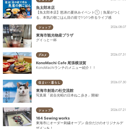
魚太郎本店
【魚太郎本店】怒涛の夏休みイベント①｜魚屋がつく
る、本気の朝ごはん目の前で1つ1つ作るライブ感
2026.08.07
ショップ
東海市観光物産プラザ
グイっと一杯
2026.07.31
グルメ
KonoMachi Cafe 尾張横須賀
KonoMachiランチのメニュー紹介！！
2026.07.30
住まい・暮らし
東海市創造の杜交流館
写真展「岩合光昭の日本ねこ歩き」開催!
2026.07.21
ショップ
164 Sewing works
東海市にオーダー刺繍オープン 自分だけのオリジナルデ
ザインを！