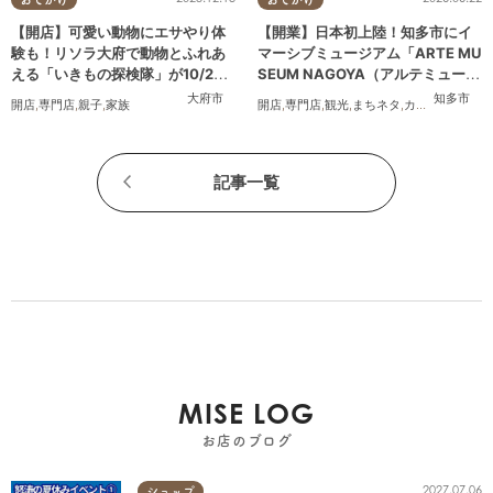
【開店】可愛い動物にエサやり体
【開業】日本初上陸！知多市にイ
験も！リソラ大府で動物とふれあ
マーシブミュージアム「ARTE MU
える「いきもの探検隊」が10/24
SEUM NAGOYA（アルテミュージ
(金)オープン
アムナゴヤ）」が2026年11月下旬
大府市
知多市
開店
,
専門店
,
親子
,
家族
開店
,
専門店
,
観光
,
まちネタ
,
カップル
,
友人
にオープン
記事一覧
MISE LOG
お店のブログ
2027.07.06
ショップ