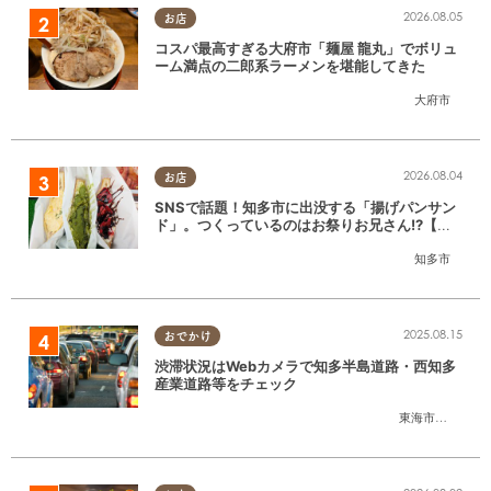
2026.08.05
お店
コスパ最高すぎる大府市「麺屋 龍丸」でボリュ
ーム満点の二郎系ラーメンを堪能してきた
大府市
2026.08.04
お店
SNSで話題！知多市に出没する「揚げパンサン
ド」。つくっているのはお祭りお兄さん!?【ち
たまる調査隊#55】
知多市
2025.08.15
おでかけ
渋滞状況はWebカメラで知多半島道路・西知多
産業道路等をチェック
東海市
,
大府市
,
知