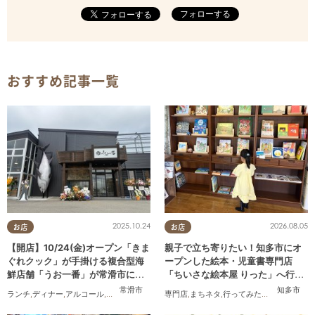
フォローする
おすすめ記事一覧
2025.10.24
2026.08.05
お店
お店
【開店】10/24(金)オープン「きま
親子で立ち寄りたい！知多市にオ
ぐれクック」が手掛ける複合型海
ープンした絵本・児童書専門店
鮮店舗「うお一番」が常滑市に誕
「ちいさな絵本屋 りった」へ行っ
生！
てみた
常滑市
知多市
ランチ
,
ディナー
,
アルコール
,
開店
,
まちネタ
専門店
,
まちネタ
,
行ってみたレポ
,
親子
,
家族
,