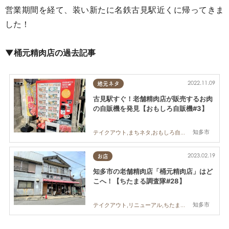
営業期間を経て、装い新たに名鉄古見駅近くに帰ってきま
した！
▼桶元精肉店の過去記事
2022.11.09
地元ネタ
古見駅すぐ！老舗精肉店が販売するお肉
の自販機を発見【おもしろ自販機#3】
知多市
テイクアウト,まちネタ,おもしろ自販機,自動販売機
2023.02.19
お店
知多市の老舗精肉店「桶元精肉店」はど
こへ！【ちたまる調査隊#28】
知多市
テイクアウト,リニューアル,ちたまる調査隊,行ってみたレポ