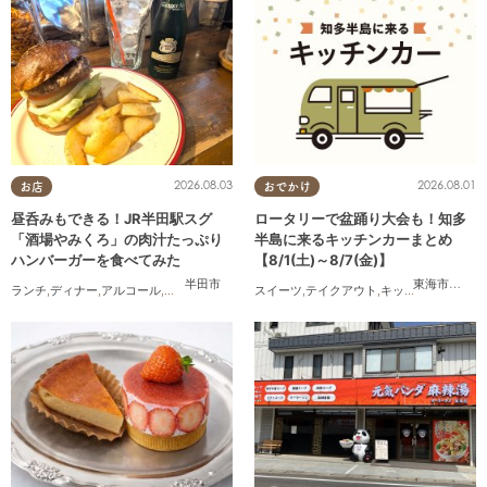
2026.08.03
2026.08.01
お店
おでかけ
昼呑みもできる！JR半田駅スグ
ロータリーで盆踊り大会も！知多
「酒場やみくろ」の肉汁たっぷり
半島に来るキッチンカーまとめ
ハンバーガーを食べてみた
【8/1(土)～8/7(金)】
半田市
東海市
,
大府
ランチ
,
ディナー
,
アルコール
,
パン
,
行ってみたレポ
スイーツ
,
おひとりさま
,
テイクアウト
,
友人
,
キッチンカー
,
イベ