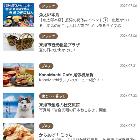
2027.07.06
ショップ
魚太郎本店
【魚太郎本店】怒涛の夏休みイベント①｜魚屋がつく
る、本気の朝ごはん目の前で1つ1つ作るライブ感
2026.08.06
ショップ
東海市観光物産プラザ
夏の日のお出かけに！
2026.07.31
グルメ
KonoMachi Cafe 尾張横須賀
KonoMachiランチのメニュー紹介！！
2026.07.30
住まい・暮らし
東海市創造の杜交流館
写真展「岩合光昭の日本ねこ歩き」開催!
2026.07.21
グルメ
からあげ！ ごっち
からあげグランプリ®13年連続受賞！ 地元唐揚げ専門店の