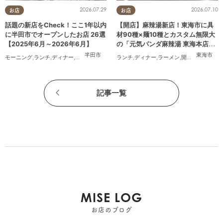
2026.07.29
2026.07.10
お店
お店
話題の新店をCheck！ここ1年以内
【開店】麻辣湯新店！東海市に具
に半田市でオープンしたお店 26選
材90種×麺10種とカスタム無限大
【2025年6月～2026年6月】
の「元気パンダ麻辣湯 東海本店」
が6/12(金)オープン
半田市
東海市
モーニング
,
ランチ
,
ディナー
,
アルコール
,
ラーメン
ランチ
,
パン
,
ディナー
,
カフェ
,
,
スイーツ
ラーメン
,
,
テイクアウト
開店
,
夫婦
,
カップ
,
開
記事一覧
MISE LOG
お店のブログ