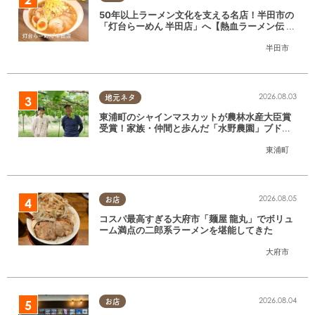
50年以上ラーメン文化を支える名店！半田市の
「灯台らーめん 半田店」へ【熱血ラーメン伝 8
月放送】
半田市
2026.08.03
地元ネタ
東浦町のシャインマスカットが農林水産大臣賞
受賞！家族・仲間と歩んだ「水野農園」ブドウ
づくりの軌跡
東浦町
2026.08.05
お店
コスパ最高すぎる大府市「麺屋 龍丸」でボリュ
ーム満点の二郎系ラーメンを堪能してきた
大府市
2026.08.04
お店