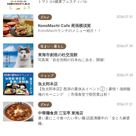
トマトｄe健康フェスティバル
2026.07.31
グルメ
KonoMachi Cafe 尾張横須賀
KonoMachiランチのメニュー紹介！！
2026.07.30
住まい・暮らし
東海市創造の杜交流館
写真展「岩合光昭の日本ねこ歩き」開催!
2026.07.25
ショップ
魚太郎本店
【魚太郎本店】怒涛の夏休みイベント②｜豪快！漁師飯
俺のモーニング ｜市場食堂で朝営業は初！
2026.07.21
グルメ
中華麺食房 三宝亭 東海店
暑い夏にこそ食べたい辛い麺 話題沸騰中の「全とろ麻婆
麺」