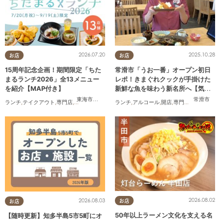
2026.07.20
2025.10.28
お店
お店
15周年記念企画！期間限定「ちた
常滑市「うお一番」オープン初日
まるランチ2026」全13メニュー
レポ！きまぐれクックが手掛けた
を紹介【MAP付き】
新鮮な魚を味わう新名所へ【気に
なるリサーチ#31】
東海市
,
大府市
,
知多市
,
東浦町
,
半田市
,
常滑市
,
武豊町
常滑市
ランチ
,
テイクアウト
,
専門店
,
ちたまるスタイル掲載店
ランチ
,
アルコール
,
まとめ記事
,
開店
,
家族
,
専門店
,
カップル
,
気になるリ
,
おひと
2026.08.02
2026.08.03
お店
お店
50年以上ラーメン文化を支える名
【随時更新】知多半島5市5町にオ