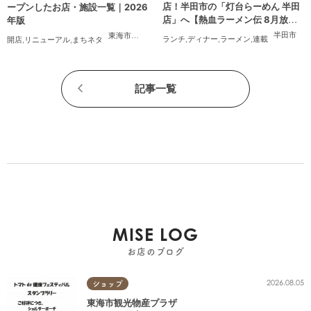
店！半田市の「灯台らーめん 半田
ープンしたお店・施設一覧｜2026
店」へ【熱血ラーメン伝 8月放
年版
送】
半田市
東海市
,
大府市
,
知多市
,
東浦町
,
阿久比町
,
半田市
,
常滑市
,
武豊
ランチ
,
ディナー
,
ラーメン
,
連載
開店
,
リニューアル
,
まちネタ
記事一覧
MISE LOG
お店のブログ
2026.08.05
ショップ
東海市観光物産プラザ