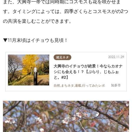
また、大興寺一帯では同時期にコスモスも花を咲かせま
す。タイミングによっては、四季ざくらとコスモスがの2つ
の共演を楽しむことができます。
▼11月末頃はイチョウも見頃！
2022.11.29
地元ネタ
大興寺のイチョウが絶景！今ならカオナ
シにも会える！？【ぶらり、じもふぉ
と。#2】
知多市
自然,まちネタ,連載,行ってみたレポ