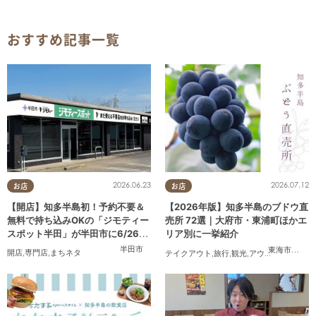
おすすめ記事一覧
2026.06.23
2026.07.12
お店
お店
【開店】知多半島初！予約不要＆
【2026年版】知多半島のブドウ直
無料で持ち込みOKの「ジモティー
売所 72選｜大府市・東浦町ほかエ
スポット半田」が半田市に6/26
リア別に一挙紹介
(金)オープン
半田市
東海市
,
大府
開店
,
専門店
,
まちネタ
テイクアウト
,
旅行
,
観光
,
アウトドア
,
まちネ