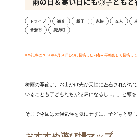
雨の日＆寒い日にも◎子どもと
ドライブ
観光
親子
家族
友人
常滑市
美浜町
※本記事は2024年4月30日(火)に投稿した内容を再編集して投稿し
梅雨の季節は、お出かけ先が天候に左右されがち
いることも子どもたちが退屈になるし…。」と頭
そこで今回は天候気候を気にせずに、子どもと楽
おすすめ遊び場マップ