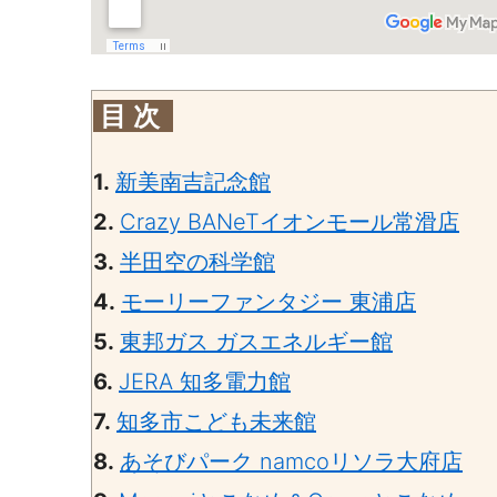
目 次
1.
新美南吉記念館
2.
Crazy BANeTイオンモール常滑店
3.
半田空の科学館
4.
モーリーファンタジー 東浦店
5.
東邦ガス ガスエネルギー館
6.
JERA 知多電力館
7.
知多市こども未来館
8.
あそびパーク namcoリソラ大府店