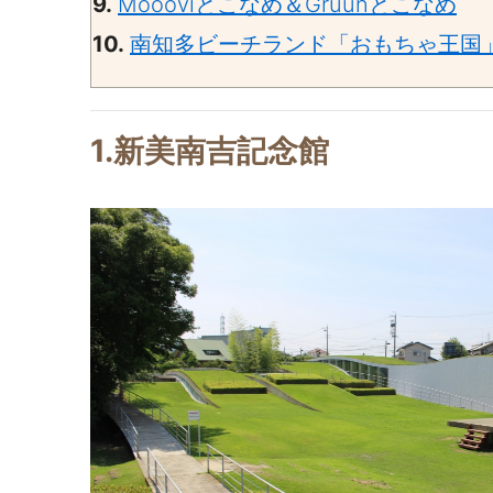
9.
Moooviとこなめ＆Gruunとこなめ
10.
南知多ビーチランド「おもちゃ王国
1.新美南吉記念館