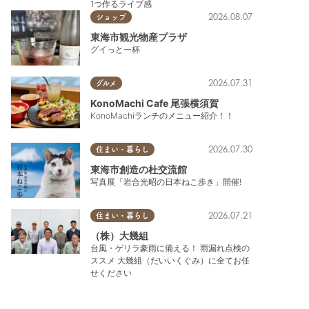
1つ作るライブ感
2026.08.07
ショップ
東海市観光物産プラザ
グイっと一杯
2026.07.31
グルメ
KonoMachi Cafe 尾張横須賀
KonoMachiランチのメニュー紹介！！
2026.07.30
住まい・暮らし
東海市創造の杜交流館
写真展「岩合光昭の日本ねこ歩き」開催!
2026.07.21
住まい・暮らし
（株）大幾組
台風・ゲリラ豪雨に備える！ 雨漏れ点検の
ススメ 大幾組（だいいくぐみ）に全てお任
せください