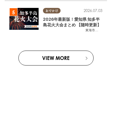
2026.07.03
おでかけ
2026年最新版！愛知県 知多半
島花火大会まとめ 【随時更新】
東海市
,
大府市
,
知多市
,
東浦町
,
阿
VIEW MORE