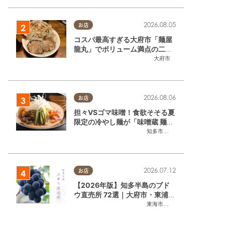
2026.08.05
お店
コスパ最高すぎる大府市「麺屋
龍丸」でボリューム満点の二郎
系ラーメンを堪能してきた
大府市
2026.08.06
お店
担々VSゴマ味噌！食欲そそる夏
限定の冷やし麺が「味噌蔵 麺四
朗 半田店・知多店」で登場／ち
知多市
,
半田市
たまる広告
2026.07.12
お店
【2026年版】知多半島のブド
ウ直売所 72選｜大府市・東浦町
ほかエリア別に一挙紹介
東海市
,
大府市
,
東浦町
,
半田市
,
美