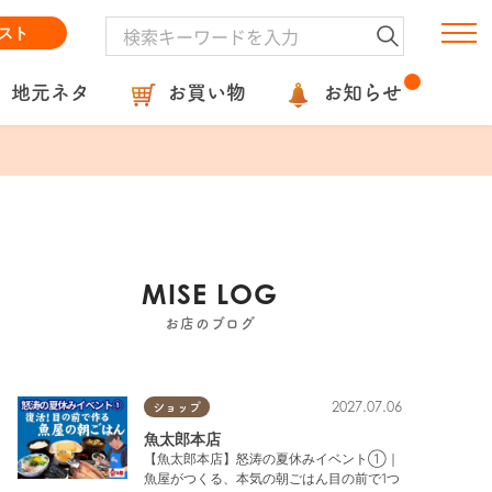
スト
地元ネタ
お買い物
お知らせ
MISE LOG
お店のブログ
2027.07.06
ショップ
魚太郎本店
【魚太郎本店】怒涛の夏休みイベント①｜
魚屋がつくる、本気の朝ごはん目の前で1つ