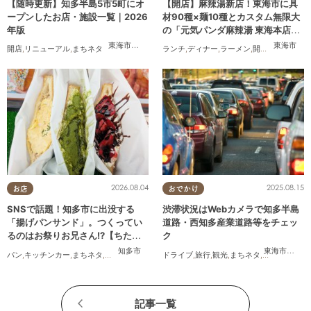
【随時更新】知多半島5市5町にオ
【開店】麻辣湯新店！東海市に具
ープンしたお店・施設一覧｜2026
材90種×麺10種とカスタム無限大
年版
の「元気パンダ麻辣湯 東海本店」
が6/12(金)オープン
東海市
,
大府市
,
知多市
,
東浦町
,
阿久比町
,
半田市
,
常滑市
東海市
,
武豊
開店
,
リニューアル
,
まちネタ
ランチ
,
ディナー
,
ラーメン
,
開店
,
夫婦
,
カップ
2026.08.04
2025.08.15
お店
おでかけ
SNSで話題！知多市に出没する
渋滞状況はWebカメラで知多半島
「揚げパンサンド」。つくってい
道路・西知多産業道路等をチェッ
るのはお祭りお兄さん!?【ちたま
ク
る調査隊#55】
知多市
東海市
,
大府
パン
,
キッチンカー
,
まちネタ
,
ちたまる調査隊
,
行ってみたレポ
ドライブ
,
旅行
,
観光
,
まちネタ
,
渋滞
記事一覧