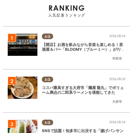
RANKING
人気記事ランキング
2026.08.04
お店
【開店】お酒を飲みながら音楽も楽しめる！居
酒屋＆バー「BLOOMY（ブルーミー）」が7/3
(金)半田市でオープン
半田市
2026.08.05
お店
コスパ最高すぎる大府市「麺屋 龍丸」でボリュ
ーム満点の二郎系ラーメンを堪能してきた
大府市
2026.08.04
お店
SNSで話題！知多市に出没する「揚げパンサン