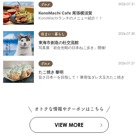
2026.07.31
グルメ
KonoMachi Cafe 尾張横須賀
KonoMachiランチのメニュー紹介！！
2026.07.30
住まい・暮らし
東海市創造の杜交流館
写真展「岩合光昭の日本ねこ歩き」開催!
2026.07.21
グルメ
たこ焼き 黎明
旨さ日本一を目指して！ 豚骨塩ダレ大玉大たこ焼き
オトクな情報やクーポンはこちら
VIEW MORE