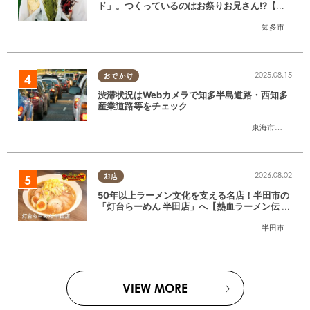
ド」。つくっているのはお祭りお兄さん!?【ち
たまる調査隊#55】
知多市
2025.08.15
おでかけ
渋滞状況はWebカメラで知多半島道路・西知多
産業道路等をチェック
東海市
,
大府市
,
知
2026.08.02
お店
50年以上ラーメン文化を支える名店！半田市の
「灯台らーめん 半田店」へ【熱血ラーメン伝 8
月放送】
半田市
VIEW MORE