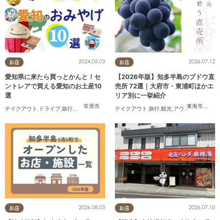
2024.05.03
2026.07.12
お店
お店
愛知県に来たら買っとかんと！セ
【2026年版】知多半島のブドウ直
ントレアで買える愛知のお土産10
売所 72選｜大府市・東浦町ほかエ
選
リア別に一挙紹介
常滑市
東海市
,
大府
テイクアウト
,
ドライブ
,
旅行
,
観光
,
家族
,
友人
テイクアウト
,
旅行
,
観光
,
アウトドア
,
まちネ
2026.08.03
2026.07.10
お店
お店