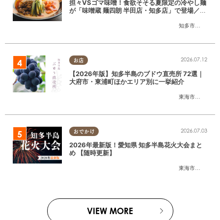
担々VSゴマ味噌！食欲そそる夏限定の冷やし麺
が「味噌蔵 麺四朗 半田店・知多店」で登場／ち
たまる広告
知多市
,
半田市
2026.07.12
お店
【2026年版】知多半島のブドウ直売所 72選｜
大府市・東浦町ほかエリア別に一挙紹介
東海市
,
大府市
,
東
2026.07.03
おでかけ
2026年最新版！愛知県 知多半島花火大会まと
め 【随時更新】
東海市
,
大府市
,
知
VIEW MORE