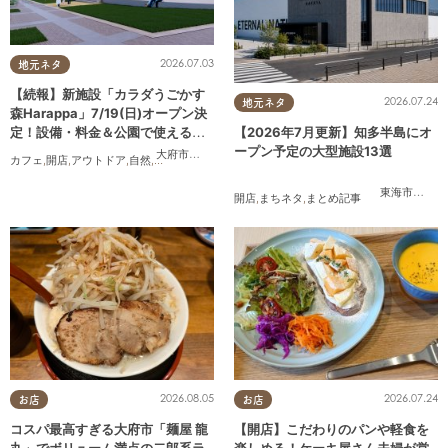
2026.07.03
地元ネタ
【続報】新施設「カラダうごかす
2026.07.24
地元ネタ
森Harappa」7/19(日)オープン決
定！設備・料金＆公園で使えるレ
【2026年7月更新】知多半島にオ
ンタルアイテムも登場
ープン予定の大型施設13選
大府市
,
東浦町
カフェ
,
開店
,
アウトドア
,
自然
,
まちネタ
,
家族
,
友人
,
ペット
,
トレンド
,
KURUTOHP
東海市
,
大府
開店
,
まちネタ
,
まとめ記事
2026.08.05
2026.07.24
お店
お店
コスパ最高すぎる大府市「麺屋 龍
【開店】こだわりのパンや軽食を