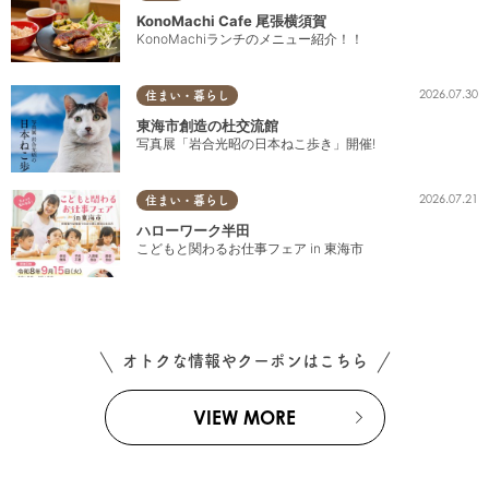
KonoMachi Cafe 尾張横須賀
KonoMachiランチのメニュー紹介！！
2026.07.30
住まい・暮らし
東海市創造の杜交流館
写真展「岩合光昭の日本ねこ歩き」開催!
2026.07.21
住まい・暮らし
ハローワーク半田
こどもと関わるお仕事フェア in 東海市
オトクな情報やクーポンはこちら
VIEW MORE