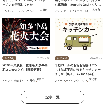
丸」でボリューム満点の二郎系ラ
楽しめる！ケーキ屋さん夫婦が営
ーメンを堪能してきた
む東海市「Serrurie 2nd（セリュ
リエ セカンド）」6/29(月)テスト
大府市
東海市
ランチ
,
ラーメン
,
行ってみたレポ
,
おひとりさま
パン
,
コスパ抜群
,
カフェ
,
テイクアウト
,
開店
,
専門店
,
まち
オープン
2026.07.03
2026.08.07
おでかけ
おでかけ
2026年最新版！愛知県 知多半島
米粉ロールのもちもち揚げパン
花火大会まとめ 【随時更新】
も！知多半島に来るキッチンカー
まとめ【8/8(土)～8/14(金)】
東海市
,
大府市
,
知多市
,
東浦町
,
阿久比町
,
半田市
,
常滑市
東海市
,
,
大府
武豊
イベント
,
観光
,
まちネタ
,
季節ネタ
,
まとめ記事
,
親子
スイーツ
,
夫婦
,
,
テイクアウト
家族
,
カップル
,
キッチンカー
,
友人
,
イベ
記事一覧