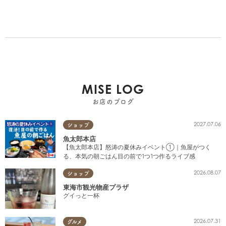
MISE LOG
お店のブログ
2027.07.06
ショップ
魚太郎本店
【魚太郎本店】怒涛の夏休みイベント①｜魚屋がつく
る、本気の朝ごはん目の前で1つ1つ作るライブ感
2026.08.07
ショップ
東海市観光物産プラザ
グイっと一杯
2026.07.31
グルメ