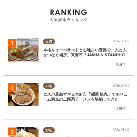
RANKING
人気記事ランキング
2026.08.06
お店
本格キューバサンドと心地よい音楽で、人と人
をつなぐ場所。東海市「JAMMIN'STANDHOU
SE」に行ってみた
東海市
2026.08.05
お店
コスパ最高すぎる大府市「麺屋 龍丸」でボリュ
ーム満点の二郎系ラーメンを堪能してきた
大府市
2026.08.06
お店