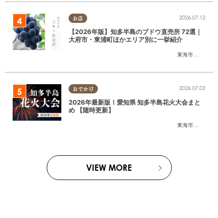
2026.07.12
お店
【2026年版】知多半島のブドウ直売所 72選｜
大府市・東浦町ほかエリア別に一挙紹介
東海市
,
大府市
,
東
2026.07.03
おでかけ
2026年最新版！愛知県 知多半島花火大会まと
め 【随時更新】
東海市
,
大府市
,
知
VIEW MORE