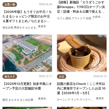
【続報】新施設「カラダうごかす
2026.06.26
お買い物
森Harappa」7/19(日)オープン決
定！設備・料金＆公園で使えるレ
【2026年版】もうすぐお中元！ち
ンタルアイテムも登場
たまるショッピング限定のお中元
大府市
,
東浦
カフェ
,
開店
,
アウトドア
,
自然
,
まちネタ
,
家族
＆夏ギフトまとめ／ちたまるショ
ッピング
東海市
,
大府市
,
知多市
,
東浦町
,
阿久比町
,
半田市
,
常滑市
,
武豊
地元企業
,
季節ネタ
,
ちたまるショッピング
,
家族
,
おうち時間
2026.05.12
2025.12.17
お店
地元ネタ
話題の新店をCheck！ここ半年以
【2025年12月更新】知多半島にオ
内に東海市でオープンしたお店 10
ープン予定の大型施設16選
選【2026年1月～5月】
東海市
東海市
,
大府市
,
知多市
,
東浦町
,
常滑市
,
武豊町
モーニング
,
ランチ
,
ディナー
,
パン
,
カフェ
,
ス
開店
,
まちネタ
,
まとめ記事