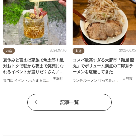
2026.07.10
2026.08.05
お店
お店
夏休みと言えば家族で魚太郎！絶
コスパ最高すぎる大府市「麺屋 龍
対おトクで朝から夜まで笑顔にな
丸」でボリューム満点の二郎系ラ
れるイベントが盛りだくさん／ち
ーメンを堪能してきた
たまる広告
美浜町
大府市
専門店
,
イベント
,
ちたまる広告
,
家族
ランチ
,
ラーメン
,
行ってみたレポ
,
おひとり
記事一覧