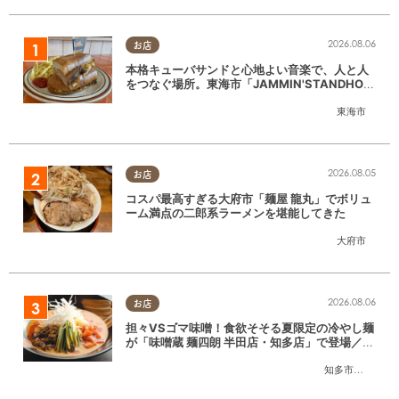
2026.08.06
お店
本格キューバサンドと心地よい音楽で、人と人
をつなぐ場所。東海市「JAMMIN'STANDHOU
SE」に行ってみた
東海市
2026.08.05
お店
コスパ最高すぎる大府市「麺屋 龍丸」でボリュ
ーム満点の二郎系ラーメンを堪能してきた
大府市
2026.08.06
お店
担々VSゴマ味噌！食欲そそる夏限定の冷やし麺
が「味噌蔵 麺四朗 半田店・知多店」で登場／ち
たまる広告
知多市
,
半田市