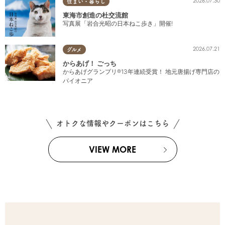
2026.07.30
住まい・暮らし
東海市創造の杜交流館
写真展「岩合光昭の日本ねこ歩き」開催!
2026.07.21
グルメ
からあげ！ ごっち
からあげグランプリ®13年連続受賞！ 地元唐揚げ専門店の
パイオニア
オトクな情報やクーポンはこちら
VIEW MORE