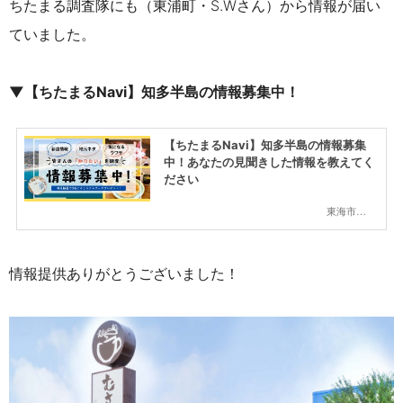
ちたまる調査隊にも（東浦町・S.Wさん）から情報が届い
ていました。
▼【ちたまるNavi】知多半島の情報募集中！
【ちたまるNavi】知多半島の情報募集
中！あなたの見聞きした情報を教えてく
ださい
東海市,大府市,知多市,東浦町,阿久比町,半田市,常滑市,武豊町,美浜町,南知多町
情報提供ありがとうございました！