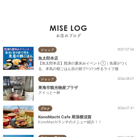
MISE LOG
お店のブログ
2027.07.06
ショップ
魚太郎本店
【魚太郎本店】怒涛の夏休みイベント①｜魚屋がつく
る、本気の朝ごはん目の前で1つ1つ作るライブ感
2026.08.07
ショップ
東海市観光物産プラザ
グイっと一杯
2026.07.31
グルメ
KonoMachi Cafe 尾張横須賀
KonoMachiランチのメニュー紹介！！