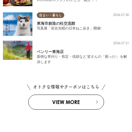
2026.07.30
住まい・暮らし
東海市創造の杜交流館
写真展「岩合光昭の日本ねこ歩き」開催!
2026.07.21
ベンリー東海店
面倒な草刈り・剪定・伐採など 皆さんの「困った!」を解
決します
オトクな情報やクーポンはこちら
VIEW MORE