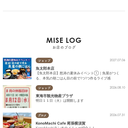
MISE LOG
お店のブログ
2027.07.06
ショップ
魚太郎本店
【魚太郎本店】怒涛の夏休みイベント①｜魚屋がつく
る、本気の朝ごはん目の前で1つ1つ作るライブ感
2026.08.10
ショップ
東海市観光物産プラザ
明日１１日（火）は開館します
2026.07.31
グルメ
KonoMachi Cafe 尾張横須賀
KonoMachiランチのメニュー紹介！！