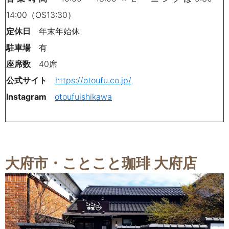
14:00（OS13:30）
定休日
年末年始休
駐車場
有
座席数
40席
公式サイト
https://otoufu.co.jp/
Instagram
otoufuishikawa
大府市・ことこと珈琲 大府店