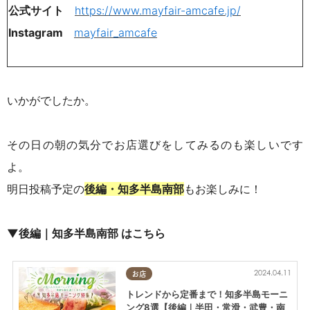
公式サイト
https://www.mayfair-amcafe.jp/
Instagram
mayfair_amcafe
いかがでしたか。
その日の朝の気分でお店選びをしてみるのも楽しいです
よ。
明日投稿予定の
後編・知多半島南部
もお楽しみに！
▼後編｜知多半島南部 はこちら
2024.04.11
お店
トレンドから定番まで！知多半島モーニ
ング8選【後編｜半田・常滑・武豊・南