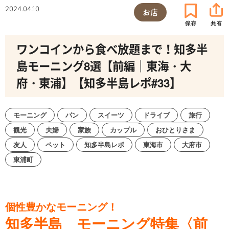
2024.04.10
お店
ワンコインから食べ放題まで！知多半
島モーニング8選【前編｜東海・大
府・東浦】【知多半島レポ#33】
モーニング
パン
スイーツ
ドライブ
旅行
観光
夫婦
家族
カップル
おひとりさま
友人
ペット
知多半島レポ
東海市
大府市
東浦町
個性豊かなモーニング！
知多半島 モーニング特集
〈前