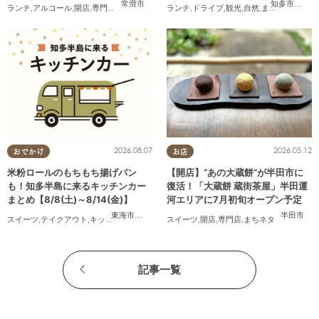
なるリサーチ#31】
常滑市
知多市
,
常滑
ランチ
,
アルコール
,
開店
,
専門店
,
気になるリサーチ
ランチ
,
家族
,
ドライブ
,
おひとりさま
,
観光
,
自然
,
まちネタ
,
季節ネ
2026.08.07
2026.05.12
おでかけ
お店
米粉ロールのもちもち揚げパン
【開店】“あの大蔵餅”が半田市に
も！知多半島に来るキッチンカー
復活！「大蔵餅 蔵街茶屋」半田運
まとめ【8/8(土)～8/14(金)】
河エリアに7月初旬オープン予定
東海市
,
大府市
,
知多市
,
東浦町
,
阿久比町
,
半田市
,
常滑市
半田市
,
武豊
スイーツ
,
テイクアウト
,
キッチンカー
,
イベント
スイーツ
,
まとめ記事
,
開店
,
親子
,
専門店
,
まちネタ
記事一覧