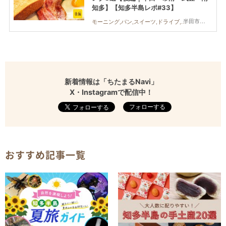
知多】【知多半島レポ#33】
半田市,常滑市,武豊町,南知多町
モーニング,パン,スイーツ,ドライブ,旅行,観光,夫婦,家族,カップル,おひとりさま,友人,知多半島レポ
新着情報は「ちたまるNavi」
X・Instagramで配信中！
フォローする
おすすめ記事一覧