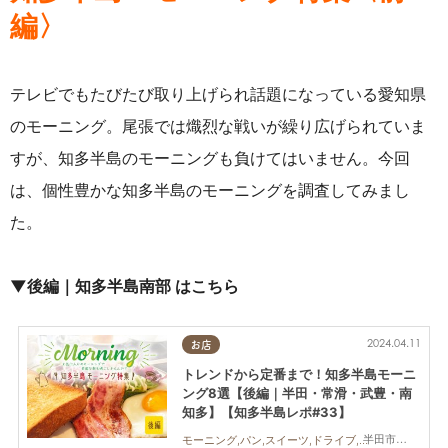
編〉
テレビでもたびたび取り上げられ話題になっている愛知県
のモーニング。尾張では熾烈な戦いが繰り広げられていま
すが、知多半島のモーニングも負けてはいません。今回
は、個性豊かな知多半島のモーニングを調査してみまし
た。
▼後編｜知多半島南部 はこちら
2024.04.11
お店
トレンドから定番まで！知多半島モーニ
ング8選【後編｜半田・常滑・武豊・南
知多】【知多半島レポ#33】
半田市,常滑市,武豊町,南知多町
モーニング,パン,スイーツ,ドライブ,旅行,観光,夫婦,家族,カップル,おひとりさま,友人,知多半島レポ