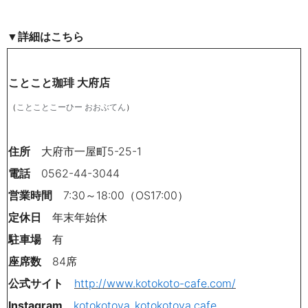
▼詳細はこちら
ことこと珈琲 大府店
（
）
ことことこーひー おおぶてん
住所
大府市一屋町5-25-1
電話
0562-44-3044
営業時間
7:30～18:00（OS17:00）
定休日
年末年始休
駐車場
有
座席数
84席
公式サイト
http://www.kotokoto-cafe.com/
Instagram
kotokotoya_kotokotoya.cafe