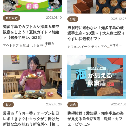
2023.08.10
おでかけ
2025.12.27
お店
知多半島でカブトムシ採集＆星空
帰省時に迷わない！知多半島の厳
観察をしよう！夏旅ガイド＜前編
選手土産＜20選＞｜大人数に配り
＞【知多半島レポ#25】
やすい個包装ギフト
半田市
,
武豊町
東海市
,
大府
アウトドア
,
自然
,
まちネタ
,
季節ネタ
,
親子
,
家族
,
知多半島レポ
カフェ
,
スイーツ
,
テイクアウト
,
まとめ記事
2025.10.28
2025.07.08
お店
お店
常滑市「うお一番」オープン初日
眺望抜群！愛知県・知多半島の海
レポ！きまぐれクックが手掛けた
が見える飲食店8選｜海鮮・カフ
新鮮な魚を味わう新名所へ【気に
ェ・ピザほか