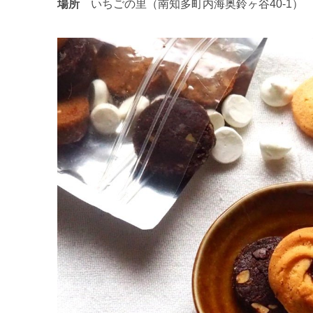
場所
いちごの里（南知多町内海奥鈴ヶ谷40-1）