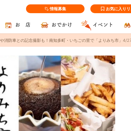
情報募集
お気に入りリ
お 店
おでかけ
イベント
や消防車との記念撮影も！南知多町・いちごの里で「よりみち市」4/27