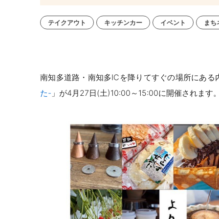
テイクアウト
キッチンカー
イベント
まち
南知多道路・南知多ICを降りてすぐの場所にある
た-
」が
4
月27日(土)10:00～15:00
に
開催されます