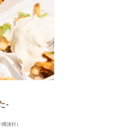
た-
（小雨決行）