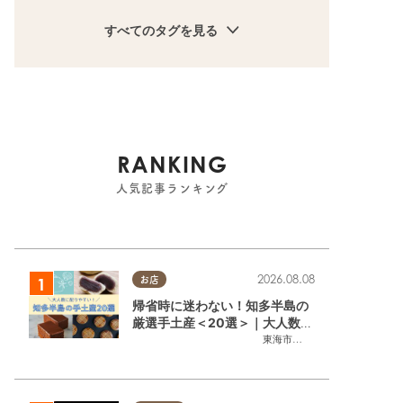
すべてのタグを見る
RANKING
人気記事ランキング
2026.08.08
お店
帰省時に迷わない！知多半島の
厳選手土産＜20選＞｜大人数に
配りやすい個包装ギフト
東海市
,
大府市
,
知多市
,
東浦町
,
阿