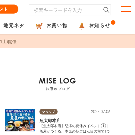
スト
地元ネタ
お買い物
お知らせ
(土)開催
MISE LOG
お店のブログ
2027.07.06
ショップ
魚太郎本店
【魚太郎本店】怒涛の夏休みイベント①｜
魚屋がつくる、本気の朝ごはん目の前で1つ