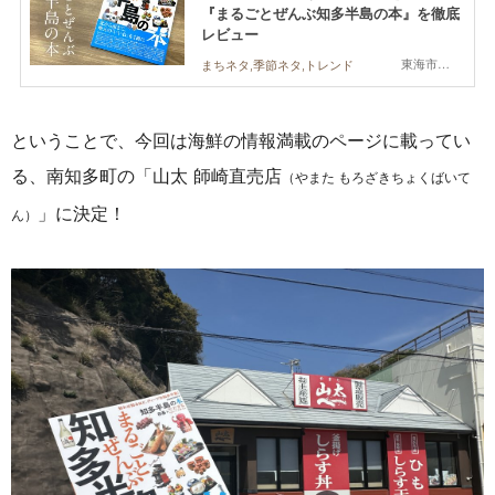
『まるごとぜんぶ知多半島の本』を徹底
レビュー
東海市,大府市,知多市,東浦町,阿久比町,半田市,常滑市,武豊町,美浜町,南知多町
まちネタ,季節ネタ,トレンド
ということで、今回は海鮮の情報満載のページに載ってい
る、南知多町の「山太 師崎直売店
（やまた もろざきちょくばいて
」に決定！
ん）