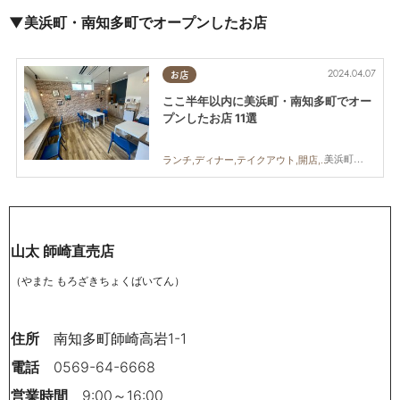
▼美浜町・南知多町でオープンしたお店
2024.04.07
お店
ここ半年以内に美浜町・南知多町でオー
プンしたお店 11選
美浜町,南知多町
ランチ,ディナー,テイクアウト,開店,専門店,まちネタ
山太 師崎直売店
（やまた もろざきちょくばいてん）
住所
南知多町師崎高岩1-1
電話
0569-64-6668
営業時間
9:00～16:00