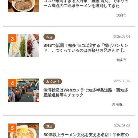
コスパ最高すぎる大府市「麺屋 龍丸」でボリュ
ーム満点の二郎系ラーメンを堪能してきた
大府市
2026.08.04
お店
SNSで話題！知多市に出没する「揚げパンサン
ド」。つくっているのはお祭りお兄さん!?【ち
たまる調査隊#55】
知多市
2025.08.15
おでかけ
渋滞状況はWebカメラで知多半島道路・西知多
産業道路等をチェック
東海市
,
大府市
,
知
2026.08.02
お店
50年以上ラーメン文化を支える名店！半田市の