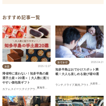
おすすめ記事一覧
2025.04.21
おでかけ
2025.12.27
お店
知多半島はおでかけスポット満
帰省時に迷わない！知多半島の厳
載！大人も楽しめる遊び場10選
選手土産＜20選＞｜大人数に配り
やすい個包装ギフト
大府市
,
東浦
ランチ
,
ドライブ
,
観光
,
アウトドア
,
親子
,
カッ
東海市
,
大府市
,
知多市
,
東浦町
,
阿久比町
,
半田市
,
常滑市
,
武豊
カフェ
,
スイーツ
,
テイクアウト
,
まとめ記事