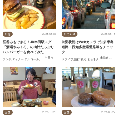
2026.08.03
2025.08.15
お店
おでかけ
昼呑みもできる！JR半田駅スグ
渋滞状況はWebカメラで知多半島
「酒場やみくろ」の肉汁たっぷり
道路・西知多産業道路等をチェッ
ハンバーガーを食べてみた
ク
半田市
東海市
,
大府
ランチ
,
ディナー
,
アルコール
,
パン
,
行ってみたレポ
ドライブ
,
おひとりさま
,
旅行
,
観光
,
友人
,
まちネタ
,
渋滞
2025.10.28
2026.03.29
お店
お店