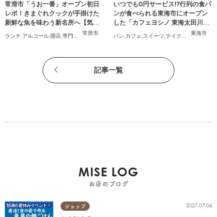
常滑市「うお一番」オープン初日
いつでも0円サービス!?行列の食パ
レポ！きまぐれクックが手掛けた
ンが食べられる東海市にオープン
新鮮な魚を味わう新名所へ【気に
した「カフェヨシノ 東海太田川
なるリサーチ#31】
店」に行ってみた
常滑市
東海市
ランチ
,
アルコール
,
開店
,
専門店
,
気になるリサーチ
パン
,
家族
,
カフェ
,
おひとりさま
,
スイーツ
,
テイクアウト
,
家族
,
カ
記事一覧
MISE LOG
お店のブログ
2027.07.06
ショップ