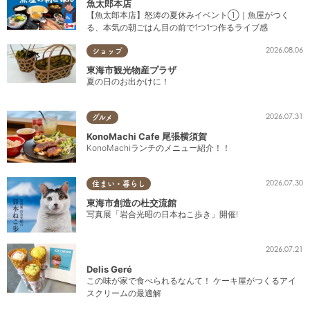
魚太郎本店
【魚太郎本店】怒涛の夏休みイベント①｜魚屋がつく
る、本気の朝ごはん目の前で1つ1つ作るライブ感
2026.08.06
ショップ
東海市観光物産プラザ
夏の日のお出かけに！
2026.07.31
グルメ
KonoMachi Cafe 尾張横須賀
KonoMachiランチのメニュー紹介！！
2026.07.30
住まい・暮らし
東海市創造の杜交流館
写真展「岩合光昭の日本ねこ歩き」開催!
2026.07.21
Delis Geré
この味が家で食べられるなんて！ ケーキ屋がつくるアイ
スクリームの最適解