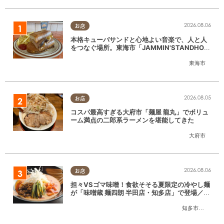
2026.08.06
お店
本格キューバサンドと心地よい音楽で、人と人
をつなぐ場所。東海市「JAMMIN'STANDHOU
SE」に行ってみた
東海市
2026.08.05
お店
コスパ最高すぎる大府市「麺屋 龍丸」でボリュ
ーム満点の二郎系ラーメンを堪能してきた
大府市
2026.08.06
お店
担々VSゴマ味噌！食欲そそる夏限定の冷やし麺
が「味噌蔵 麺四朗 半田店・知多店」で登場／ち
たまる広告
知多市
,
半田市