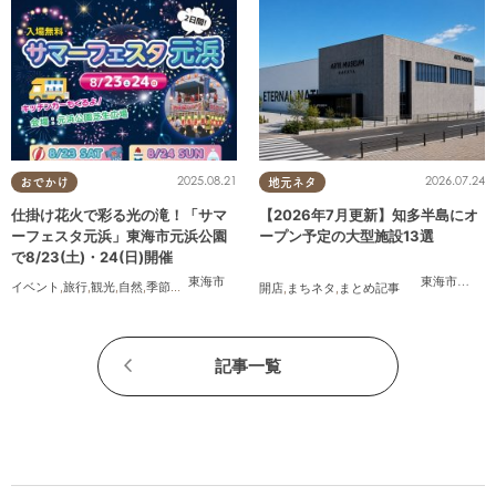
2025.08.21
2026.07.24
おでかけ
地元ネタ
仕掛け花火で彩る光の滝！「サマ
【2026年7月更新】知多半島にオ
ーフェスタ元浜」東海市元浜公園
ープン予定の大型施設13選
で8/23(土)・24(日)開催
東海市
東海市
,
大府
イベント
,
旅行
,
観光
,
自然
,
季節ネタ
,
花火
開店
,
まちネタ
,
まとめ記事
記事一覧