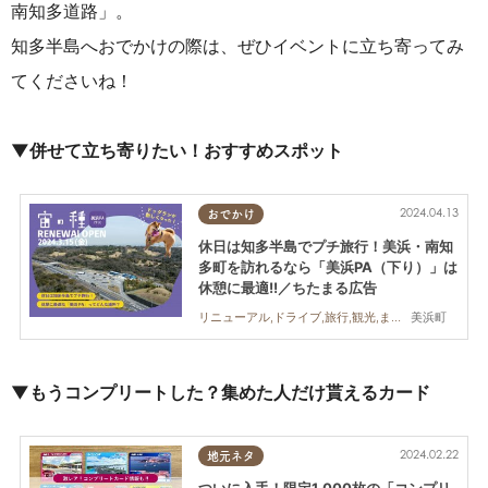
南知多道路」。
知多半島へおでかけの際は、ぜひイベントに立ち寄ってみ
てくださいね！
▼併せて立ち寄りたい！おすすめスポット
2024.04.13
おでかけ
休日は知多半島でプチ旅行！美浜・南知
多町を訪れるなら「美浜PA（下り）」は
休憩に最適!!／ちたまる広告
美浜町
リニューアル,ドライブ,旅行,観光,まちネタ,ちたまる広告
▼もうコンプリートした？集めた人だけ貰えるカード
2024.02.22
地元ネタ
ついに入手！限定1,000枚の「コンプリ