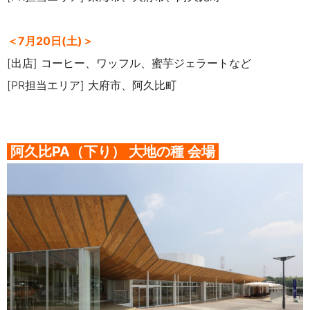
＜7月20日(土)＞
[出店] コーヒー、ワッフル、蜜芋ジェラートなど
[PR担当エリア] 大府市、阿久比町
阿久比PA（下り）
大地の種
会場