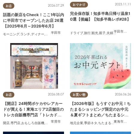
2023.11.11
おでかけ
2026.07.29
お店
完全保存版！知多半島日帰り温泉1
話題の新店をCheck！ここ1年以内
0選【後編】【知多半島レポ#28】
に半田市でオープンしたお店 26選
【2025年6月～2026年6月】
半田市
,
常滑
半田市
ドライブ
,
旅行
,
観光
,
親子
,
夫婦
,
家族
,
知多半
モーニング
,
ランチ
,
ディナー
,
アルコール
,
ラーメン
,
パン
,
カフェ
,
スイーツ
,
テイクアウト
,
開
2026.08.07
2026.06.26
お店
お買い物
【開店】24時間ポケカやレアカー
【2026年版】もうすぐお中元！ち
ドが買える！東海エリア2店舗目の
たまるショッピング限定のお中元
トレカ自販機専門店「トレカドリ
＆夏ギフトまとめ／ちたまるショ
ーム」が常滑市に8/7(金)オープン
ッピング
常滑市
東海市
,
大府
開店
,
専門店
,
おもしろ自販機
,
カップル
,
おひとりさま
地元企業
,
友人
,
季節ネタ
,
トレンド
,
ちたまるショッピング
,