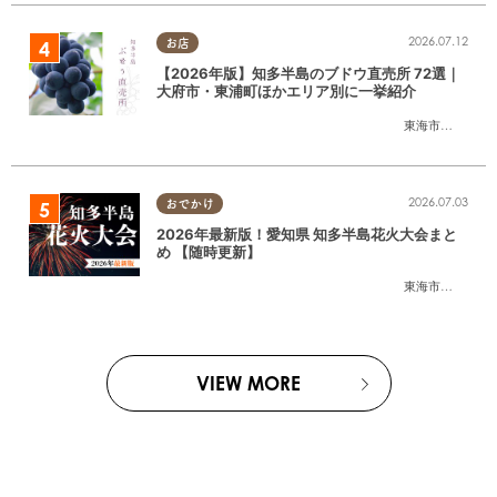
2026.07.12
お店
【2026年版】知多半島のブドウ直売所 72選｜
大府市・東浦町ほかエリア別に一挙紹介
東海市
,
大府市
,
東
2026.07.03
おでかけ
2026年最新版！愛知県 知多半島花火大会まと
め 【随時更新】
東海市
,
大府市
,
知
VIEW MORE