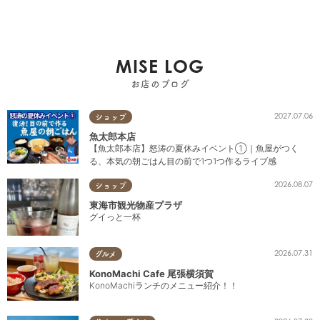
MISE LOG
お店のブログ
2027.07.06
ショップ
魚太郎本店
【魚太郎本店】怒涛の夏休みイベント①｜魚屋がつく
る、本気の朝ごはん目の前で1つ1つ作るライブ感
2026.08.07
ショップ
東海市観光物産プラザ
グイっと一杯
2026.07.31
グルメ
KonoMachi Cafe 尾張横須賀
KonoMachiランチのメニュー紹介！！