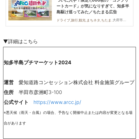
ートカード」が気になりすぎて、知多半
島駆け巡ってみた／ちたまる広告
大府市,阿久比町,常滑市,美浜町,南知多町
ドライブ,旅行,観光,まちネタ,ちたまる広告,家族,おひとりさま
▼詳細はこちら
知多半島プチマーケット2024
運営
愛知道路コンセッション株式会社 料金施策グループ
住所
半田市彦洲町3-100
公式サイト
https://www.arcc.jp/
※悪天候（雨天・台風）の場合、予告なく開催中止または内容が変更となる場
合があります