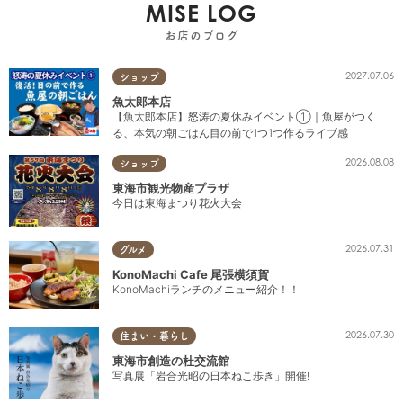
MISE LOG
お店のブログ
2027.07.06
ショップ
魚太郎本店
【魚太郎本店】怒涛の夏休みイベント①｜魚屋がつく
る、本気の朝ごはん目の前で1つ1つ作るライブ感
2026.08.08
ショップ
東海市観光物産プラザ
今日は東海まつり花火大会
2026.07.31
グルメ
KonoMachi Cafe 尾張横須賀
KonoMachiランチのメニュー紹介！！
2026.07.30
住まい・暮らし
東海市創造の杜交流館
写真展「岩合光昭の日本ねこ歩き」開催!