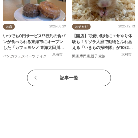
2026.03.29
2025.12.13
お店
おでかけ
いつでも0円サービス!?行列の食パ
【開店】可愛い動物にエサやり体
ンが食べられる東海市にオープン
験も！リソラ大府で動物とふれあ
した「カフェヨシノ 東海太田川
える「いきもの探検隊」が10/24
店」に行ってみた
(金)オープン
東海市
大府市
パン
,
カフェ
,
スイーツ
,
テイクアウト
,
家族
,
カップル
開店
,
,
おひとりさま
専門店
,
親子
,
家族
,
友人
記事一覧