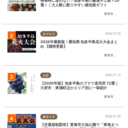
帰省時に迷わない！知多半島の厳選手土産＜20
選＞｜大人数に配りやすい個包装ギフト
東海市
,
大府市
,
知
2026.07.03
おでかけ
2026年最新版！愛知県 知多半島花火大会まと
め 【随時更新】
東海市
,
大府市
,
知
2026.07.12
お店
【2026年版】知多半島のブドウ直売所 72選｜
大府市・東浦町ほかエリア別に一挙紹介
東海市
,
大府市
,
東
2026.07.30
地元ネタ
【交通規制図有】東海市大池公園で「東海まつ