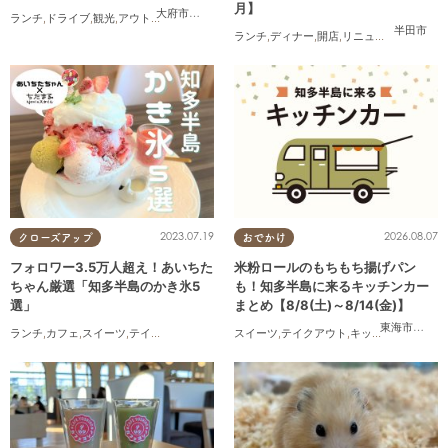
月】
大府市
,
東浦町
,
半田市
,
常滑市
,
美浜町
,
南知多町
ランチ
,
ドライブ
,
観光
,
アウトドア
,
親子
,
カップル
,
友人
半田市
ランチ
,
ディナー
,
開店
,
リニューアル
,
まとめ
2023.07.19
2026.08.07
クローズアップ
おでかけ
フォロワー3.5万人超え！あいちた
米粉ロールのもちもち揚げパン
ちゃん厳選「知多半島のかき氷5
も！知多半島に来るキッチンカー
選」
まとめ【8/8(土)～8/14(金)】
東海市
,
大府
ランチ
,
カフェ
,
スイーツ
,
テイクアウト
スイーツ
,
テイクアウト
,
キッチンカー
,
イベ