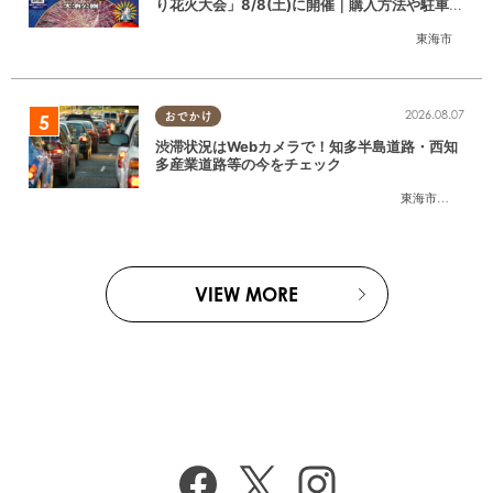
り花火大会」8/8(土)に開催｜購入方法や駐車場
情報は？
東海市
2026.08.07
おでかけ
渋滞状況はWebカメラで！知多半島道路・西知
多産業道路等の今をチェック
東海市
,
大府市
,
知
VIEW MORE