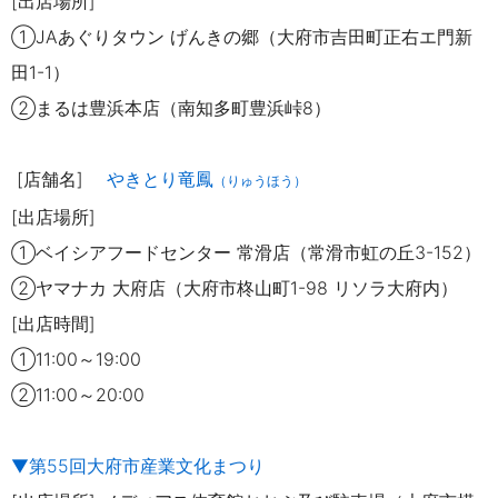
[出店場所]
①JAあぐりタウン げんきの郷（大府市吉田町正右エ門新
田1-1）
②まるは豊浜本店（南知多町豊浜峠8）
[店舗名]
やきとり竜鳳
（りゅうほう）
[出店場所]
①ベイシアフードセンター 常滑店（常滑市虹の丘3-152）
②ヤマナカ 大府店（大府市柊山町1-98 リソラ大府内）
[出店時間]
①11:00～19:00
②11:00～20:00
▼第55回大府市産業文化まつり