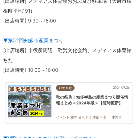
[出店場所] メディアス体育館おおぶ及び駐車場（大府市横
根町平地191）
[出店時間] 9:30～16:00
▼第52回知多市産業まつり
[出店場所] 市役所周辺、勤労文化会館、メディアス体育館
ちた
[出店時間] 10:00～16:00
2024.09.26
おでかけ
秋の祭典！知多半島の産業まつり開催情
報まとめ＜2024年版＞【随時更新】
東海市,大府市,知多市,東浦町,阿久比町,半田市,常滑市,武豊町,美浜町,南知多町
イベント,観光,まちネタ,季節ネタ