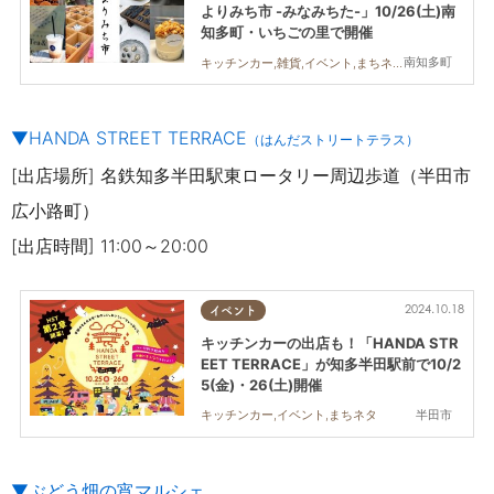
よりみち市 -みなみちた-」10/26(土)南
知多町・いちごの里で開催
南知多町
キッチンカー,雑貨,イベント,まちネタ,家族,友人
▼HANDA STREET TERRACE
（はんだストリートテラス）
[出店場所] 名鉄知多半田駅東ロータリー周辺歩道（半田市
広小路町）
[出店時間] 11:00～20:00
2024.10.18
イベント
キッチンカーの出店も！「HANDA STR
EET TERRACE」が知多半田駅前で10/2
5(金)・26(土)開催
半田市
キッチンカー,イベント,まちネタ
▼ぶどう畑の宵マルシェ