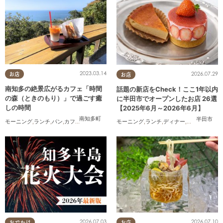
2023.03.14
2026.07.29
お店
お店
南知多の絶景広がるカフェ「時間
話題の新店をCheck！ここ1年以内
の森（ときのもり）」で過ごす癒
に半田市でオープンしたお店 26選
しの時間
【2025年6月～2026年6月】
南知多町
半田市
モーニング
,
ランチ
,
パン
,
カフェ
,
テイクアウト
,
自然
,
行ってみたレポ
モーニング
,
ランチ
,
ディナー
,
アルコール
,
ラ
2026.07.03
2026.07.10
おでかけ
お店