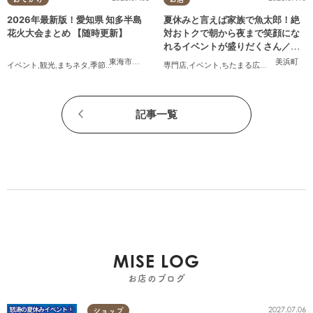
2026年最新版！愛知県 知多半島
夏休みと言えば家族で魚太郎！絶
花火大会まとめ 【随時更新】
対おトクで朝から夜まで笑顔にな
れるイベントが盛りだくさん／ち
たまる広告
東海市
,
大府市
,
知多市
,
東浦町
,
阿久比町
,
半田市
,
常滑市
美浜町
,
武豊
イベント
,
観光
,
まちネタ
,
季節ネタ
,
まとめ記事
,
親子
専門店
,
夫婦
,
イベント
,
家族
,
カップル
,
ちたまる広告
,
友人
,
家族
記事一覧
MISE LOG
お店のブログ
2027.07.06
ショップ