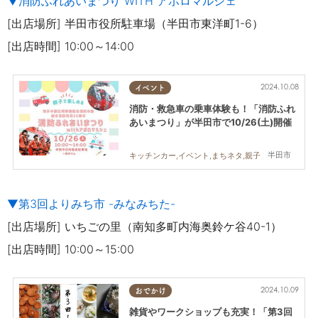
▼消防ふれあいまつり WITH アポロマルシェ
[出店場所] 半田市役所駐車場（半田市東洋町1-6）
[出店時間] 10:00～14:00
2024.10.08
イベント
消防・救急車の乗車体験も！「消防ふれ
あいまつり」が半田市で10/26(土)開催
半田市
キッチンカー,イベント,まちネタ,親子
▼第3回よりみち市 -みなみちた-
[出店場所] いちごの里（南知多町内海奥鈴ケ谷40-1）
[出店時間] 10:00～15:00
2024.10.09
おでかけ
雑貨やワークショップも充実！「第3回