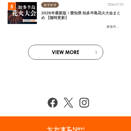
2026.07.03
おでかけ
2026年最新版！愛知県 知多半島花火大会まと
め 【随時更新】
東海市
,
大府市
,
知
VIEW MORE