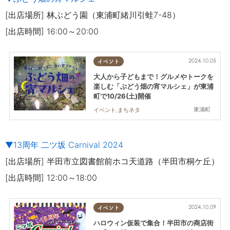
[出店場所] 林ぶどう園（東浦町緒川引蛙7-48）
[出店時間] 16:00～20:00
2024.10.05
イベント
大人から子どもまで！グルメやトークを
楽しむ「ぶどう畑の宵マルシェ」が東浦
町で10/26(土)開催
東浦町
イベント,まちネタ
▼13周年 二ツ坂 Carnival 2024
[出店場所] 半田市立図書館前ホコ天道路（半田市桐ケ丘）
[出店時間] 12:00～18:00
2024.10.09
イベント
ハロウィン仮装で集合！半田市の商店街