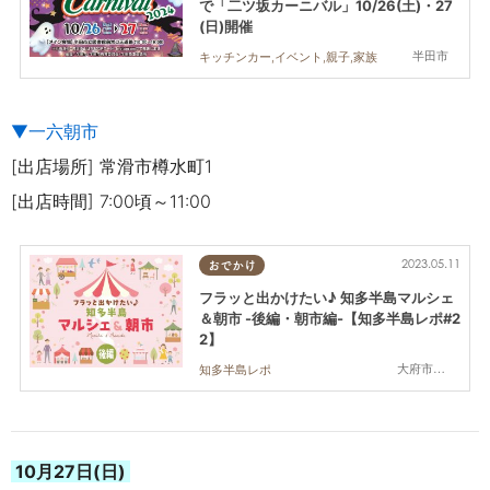
で「二ツ坂カーニバル」10/26(土)・27
(日)開催
半田市
キッチンカー,イベント,親子,家族
▼一六朝市
[出店場所] 常滑市樽水町1
[出店時間] 7:00頃～11:00
2023.05.11
おでかけ
フラッと出かけたい♪ 知多半島マルシェ
＆朝市 -後編・朝市編-【知多半島レポ#2
2】
大府市,知多市,常滑市,南知多町
知多半島レポ
10月27日(日)