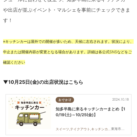
や出店が並ぶイベント・マルシェを事前にチェックできま
す！
※キッチンカーは屋外での開催が多いため、天候に左右されます。状況により、
中止または開催内容が変更となる場合があります。詳細は各公式SNSなどをご
確認ください
▼10月25日(金)の出店状況はこちら
2024.10.18
おでかけ
知多半島に来るキッチンカーまとめ【1
0/19(土)～10/25(金)】
東海市,大府市,知多市,阿久比町,半田市,常滑市,武豊町,美浜町,南知多町
スイーツ,テイクアウト,キッチンカー,イベント,まとめ記事