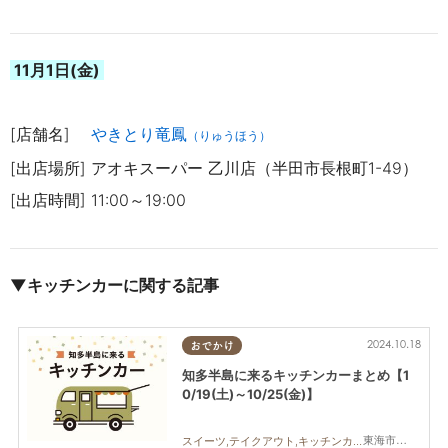
11月1日(金)
[店舗名]
やきとり竜鳳
（りゅうほう）
[出店場所] アオキスーパー 乙川店（半田市長根町1-49）
[出店時間] 11:00～19:00
▼キッチンカーに関する記事
2024.10.18
おでかけ
知多半島に来るキッチンカーまとめ【1
0/19(土)～10/25(金)】
東海市,大府市,知多市,阿久比町,半田市,常滑市,武豊町,美浜町,南知多町
スイーツ,テイクアウト,キッチンカー,イベント,まとめ記事