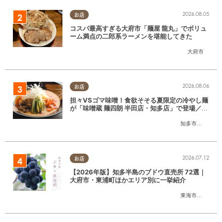
2026.08.05
お店
コスパ最高すぎる大府市「麺屋 龍丸」でボリュ
ーム満点の二郎系ラーメンを堪能してきた
大府市
2026.08.06
お店
担々VSゴマ味噌！食欲そそる夏限定の冷やし麺
が「味噌蔵 麺四朗 半田店・知多店」で登場／ち
たまる広告
知多市
,
半田市
2026.07.12
お店
【2026年版】知多半島のブドウ直売所 72選｜
大府市・東浦町ほかエリア別に一挙紹介
東海市
,
大府市
,
東