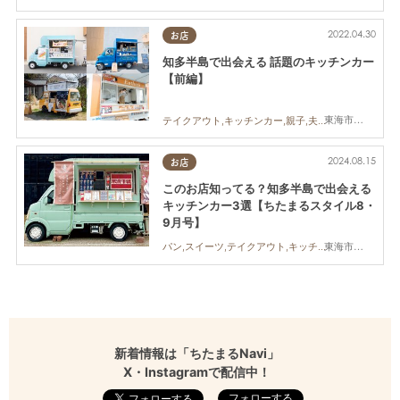
2022.04.30
お店
知多半島で出会える 話題のキッチンカー
【前編】
東海市,大府市,知多市,阿久比町,半田市,武豊町,南知多町,常滑市,美浜町,東浦町
テイクアウト,キッチンカー,親子,夫婦,家族,カップル,おひとりさま,友人,ペット,知多半島
2024.08.15
お店
このお店知ってる？知多半島で出会える
キッチンカー3選【ちたまるスタイル8・
9月号】
東海市,知多市,半田市,常滑市
パン,スイーツ,テイクアウト,キッチンカー,ちたまるスタイル掲載店
新着情報は「ちたまるNavi」
X・Instagramで配信中！
フォローする