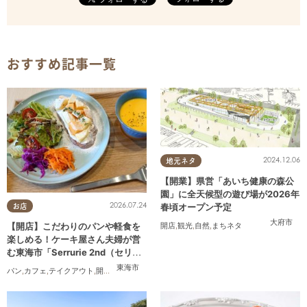
おすすめ記事一覧
2024.12.06
地元ネタ
【開業】県営「あいち健康の森公
園」に全天候型の遊び場が2026年
2026.07.24
春頃オープン予定
お店
大府市
【開店】こだわりのパンや軽食を
開店
,
観光
,
自然
,
まちネタ
楽しめる！ケーキ屋さん夫婦が営
む東海市「Serrurie 2nd（セリュ
リエ セカンド）」6/29(月)テスト
東海市
パン
,
カフェ
,
テイクアウト
,
開店
,
専門店
,
まちネタ
,
親子
,
夫婦
,
家族
,
カップル
,
おひとりさま
,
オープン