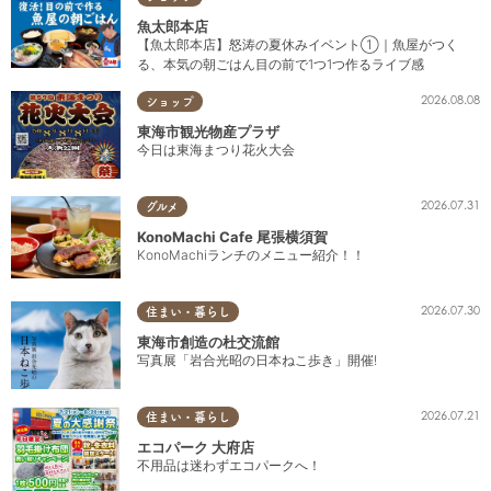
魚太郎本店
【魚太郎本店】怒涛の夏休みイベント①｜魚屋がつく
る、本気の朝ごはん目の前で1つ1つ作るライブ感
2026.08.08
ショップ
東海市観光物産プラザ
今日は東海まつり花火大会
2026.07.31
グルメ
KonoMachi Cafe 尾張横須賀
KonoMachiランチのメニュー紹介！！
2026.07.30
住まい・暮らし
東海市創造の杜交流館
写真展「岩合光昭の日本ねこ歩き」開催!
2026.07.21
住まい・暮らし
エコパーク 大府店
不用品は迷わずエコパークへ！