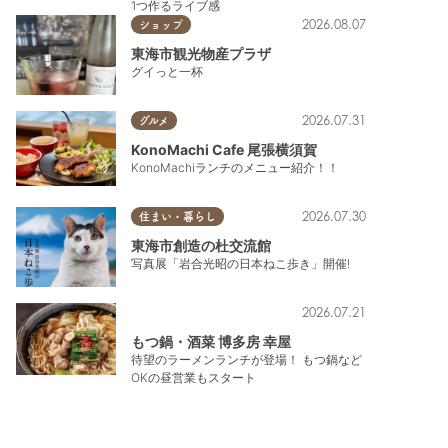
1つ作るライブ感
2026.08.07
ショップ
東海市観光物産プラザ
グイっと一杯
2026.07.31
グルメ
KonoMachi Cafe 尾張横須賀
KonoMachiランチのメニュー紹介！！
2026.07.30
住まい・暮らし
東海市創造の杜交流館
写真展「岩合光昭の日本ねこ歩き」開催!
2026.07.21
もつ鍋・酒菜 博多房 幸屋
待望のラーメンランチが登場！ もつ鍋など
OKの昼営業もスタート