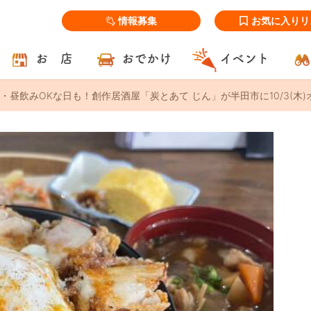
情報募集
お気に入りリ
お 店
おでかけ
イベント
・昼飲みOKな日も！創作居酒屋「炭とあて じん」が半田市に10/3(木)