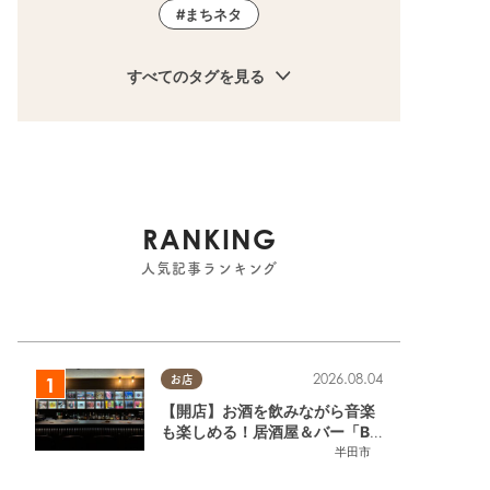
まちネタ
すべてのタグを見る
RANKING
人気記事ランキング
2026.08.04
お店
【開店】お酒を飲みながら音楽
も楽しめる！居酒屋＆バー「BL
OOMY（ブルーミー）」が7/3
半田市
(金)半田市でオープン