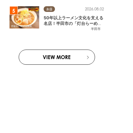
2026.08.02
お店
50年以上ラーメン文化を支える
名店！半田市の「灯台らーめん
半田店」へ【熱血ラーメン伝 8
半田市
月放送】
VIEW MORE