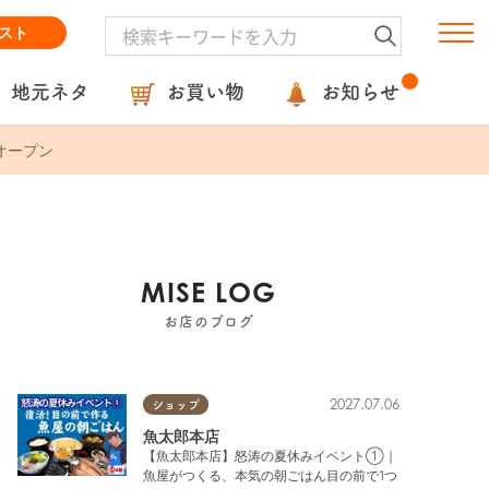
スト
地元ネタ
お買い物
お知らせ
オープン
MISE LOG
お店のブログ
2027.07.06
ショップ
魚太郎本店
【魚太郎本店】怒涛の夏休みイベント①｜
魚屋がつくる、本気の朝ごはん目の前で1つ