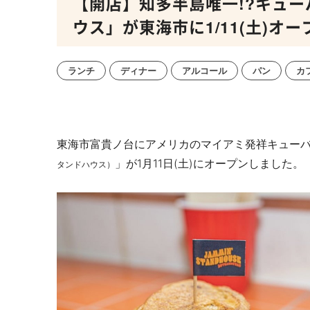
【開店】知多半島唯一!?キュ
ウス」が東海市に1/11(土)オー
ランチ
ディナー
アルコール
パン
カ
東海市富貴ノ台にアメリカのマイアミ発祥キューバサンド
」が1月11日(土)にオープンしました。
タンドハウス）