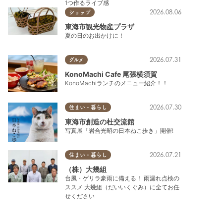
1つ作るライブ感
2026.08.06
ショップ
東海市観光物産プラザ
夏の日のお出かけに！
2026.07.31
グルメ
KonoMachi Cafe 尾張横須賀
KonoMachiランチのメニュー紹介！！
2026.07.30
住まい・暮らし
東海市創造の杜交流館
写真展「岩合光昭の日本ねこ歩き」開催!
2026.07.21
住まい・暮らし
（株）大幾組
台風・ゲリラ豪雨に備える！ 雨漏れ点検の
ススメ 大幾組（だいいくぐみ）に全てお任
せください