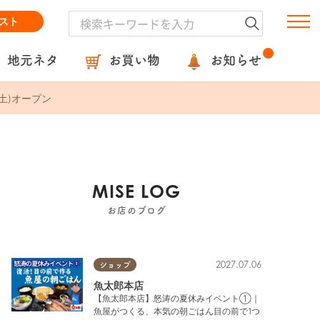
スト
地元ネタ
お買い物
お知らせ
土)オープン
MISE LOG
お店のブログ
2027.07.06
ショップ
魚太郎本店
【魚太郎本店】怒涛の夏休みイベント①｜
魚屋がつくる、本気の朝ごはん目の前で1つ