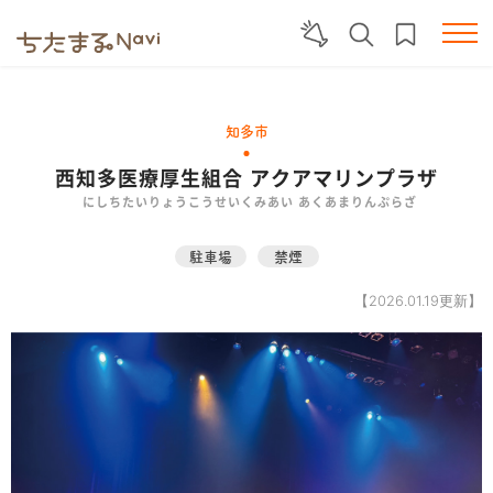
知多市
西知多医療厚生組合 アクアマリンプラザ
にしちたいりょうこうせいくみあい あくあまりんぷらざ
駐車場
禁煙
【2026.01.19更新】