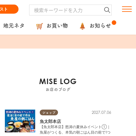
スト
地元ネタ
お買い物
お知らせ
MISE LOG
お店のブログ
2027.07.06
ショップ
魚太郎本店
【魚太郎本店】怒涛の夏休みイベント①｜
魚屋がつくる、本気の朝ごはん目の前で1つ