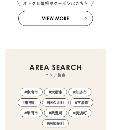
オトクな情報やクーポンはこちら
VIEW MORE
AREA SEARCH
エリア検索
東海市
大府市
知多市
東浦町
阿久比町
常滑市
半田市
武豊町
美浜町
南知多町