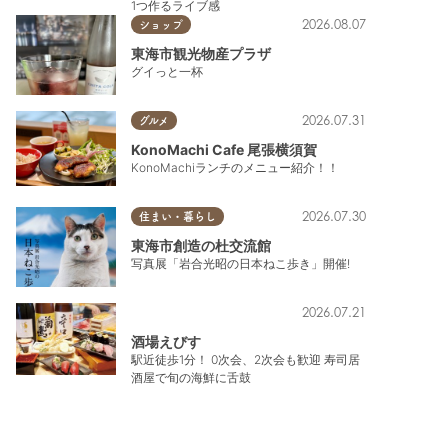
1つ作るライブ感
2026.08.07
ショップ
東海市観光物産プラザ
グイっと一杯
2026.07.31
グルメ
KonoMachi Cafe 尾張横須賀
KonoMachiランチのメニュー紹介！！
2026.07.30
住まい・暮らし
東海市創造の杜交流館
写真展「岩合光昭の日本ねこ歩き」開催!
2026.07.21
酒場えびす
駅近徒歩1分！ 0次会、2次会も歓迎 寿司居
酒屋で旬の海鮮に舌鼓