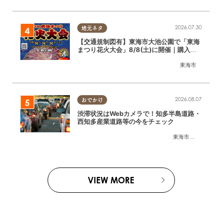
2026.07.30
地元ネタ
【交通規制図有】東海市大池公園で「東海
まつり花火大会」8/8(土)に開催｜購入方
法や駐車場情報は？
東海市
2026.08.07
おでかけ
渋滞状況はWebカメラで！知多半島道路・
西知多産業道路等の今をチェック
東海市
,
大府市
,
知多
VIEW MORE