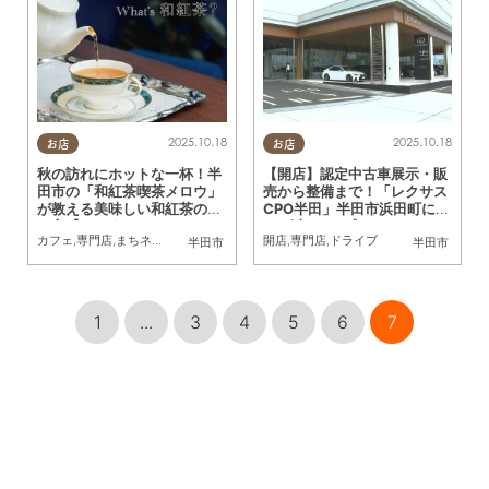
2025.10.18
2025.10.18
お店
お店
秋の訪れにホットな一杯！半
【開店】認定中古車展示・販
田市の「和紅茶喫茶メロウ」
売から整備まで！「レクサス
が教える美味しい和紅茶の淹
CPO半田」半田市浜田町に1
れ方【ちたまるスタイル10・
0/4(土)オープン
カフェ
,
専門店
,
まちネタ
,
ちたまるスタイル掲載店
開店
,
専門店
,
ドライブ
半田市
半田市
11月号】
1
...
3
4
5
6
7