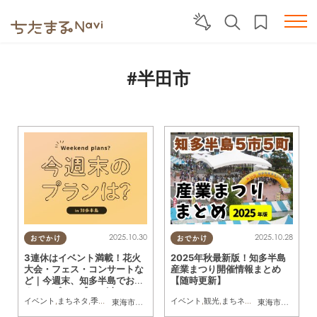
#半田市
2025.10.30
2025.10.28
おでかけ
おでかけ
3連休はイベント満載！花火
2025年秋最新版！知多半島
大会・フェス・コンサートな
産業まつり開催情報まとめ
ど｜今週末、知多半島でおす
【随時更新】
すめのプラン【11/1(土)・11/
イベント
,
まちネタ
,
季節ネタ
,
まとめ記事
イベント
,
観光
,
まちネタ
,
季節ネタ
東海市
,
大府市
,
東浦町
,
半田市
,
南知多町
東海市
,
大府市
,
知
2(日)・11/3(月祝)】