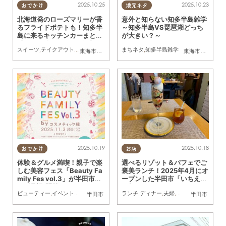
2025.10.25
2025.10.23
おでかけ
地元ネタ
北海道発のローズマリーが香
意外と知らない知多半島雑学
るフライドポテトも！知多半
～知多半島VS琵琶湖どっち
島に来るキッチンカーまとめ
が大きい？～
【10/25(土)～10/31(金)】
スイーツ
,
テイクアウト
,
キッチンカー
,
イベント
まちネタ
,
まとめ記事
,
知多半島雑学
東海市
,
大府市
,
知多市
,
東浦町
,
阿久比町
,
半田市
,
常滑市
東海市
,
大府市
,
武豊
,
知
2025.10.19
2025.10.18
おでかけ
お店
体験＆グルメ満喫！親子で楽
選べるリゾット＆パフェでご
しむ美容フェス「Beauty Fa
褒美ランチ！2025年4月にオ
mily Fes vol.3」が半田市で1
ープンした半田市「いちえ」
1/3(月祝)開催
に行ってみた
ビューティー
,
イベント
,
親子
ランチ
,
ディナー
,
夫婦
,
カップル
,
友人
半田市
半田市