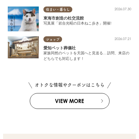
2026.07.30
住まい・暮らし
東海市創造の杜交流館
写真展「岩合光昭の日本ねこ歩き」開催!
2026.07.21
ショップ
愛知ペット葬儀社
家族同然のペットを天国へと見送る… 訪問、来店の
どちらでも対応します！
オトクな情報やクーポンはこちら
VIEW MORE