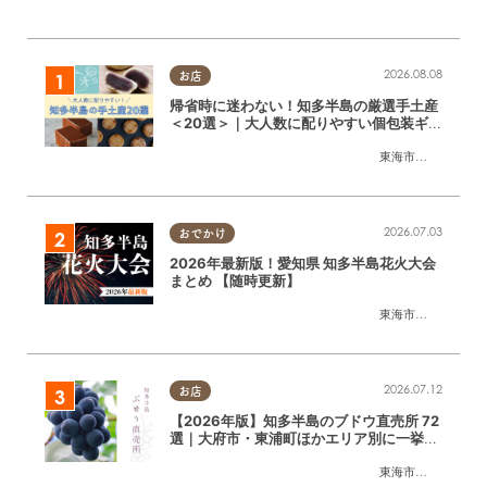
2026.08.08
お店
帰省時に迷わない！知多半島の厳選手土産
＜20選＞｜大人数に配りやすい個包装ギフ
ト
東海市
,
大府市
,
知多
2026.07.03
おでかけ
2026年最新版！愛知県 知多半島花火大会
まとめ 【随時更新】
東海市
,
大府市
,
知多
2026.07.12
お店
【2026年版】知多半島のブドウ直売所 72
選｜大府市・東浦町ほかエリア別に一挙紹
介
東海市
,
大府市
,
東浦