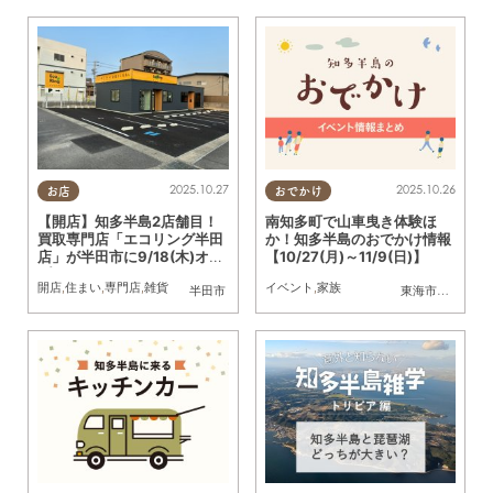
2025.10.27
2025.10.26
お店
おでかけ
【開店】知多半島2店舗目！
南知多町で山車曳き体験ほ
買取専門店「エコリング半田
か！知多半島のおでかけ情報
店」が半田市に9/18(木)オー
【10/27(月)～11/9(日)】
プン
開店
,
住まい
,
専門店
,
雑貨
イベント
,
家族
半田市
東海市
,
大府市
,
半