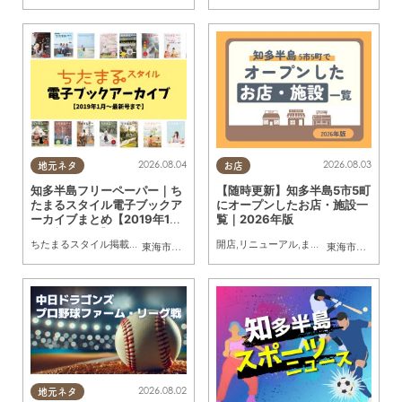
2026.08.04
2026.08.03
地元ネタ
お店
知多半島フリーペーパー｜ち
【随時更新】知多半島5市5町
たまるスタイル電子ブックア
にオープンしたお店・施設一
ーカイブまとめ【2019年1月
覧｜2026年版
～最新号まで】
ちたまるスタイル掲載店
,
まとめ記事
開店
,
リニューアル
,
まちネタ
東海市
,
大府市
,
知多市
,
東浦町
,
阿久比町
,
半田市
,
常滑市
東海市
,
大府市
,
武豊
,
知
2026.08.02
地元ネタ