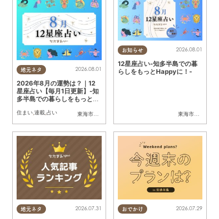
2026.08.01
お知らせ
12星座占い-知多半島での暮
2026.08.01
地元ネタ
らしをもっとHappyに！-
2026年8月の運勢は？｜12
星座占い【毎月1日更新】-知
多半島での暮らしをもっとH
appyに！-
住まい
,
連載
,
占い
東海市
,
大府市
,
知多市
,
東浦町
,
阿久比町
,
半田市
,
常滑市
東海市
,
大府市
,
武豊
,
知
2026.07.31
2026.07.29
地元ネタ
おでかけ