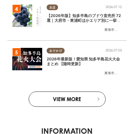
2026.07.12
お店
【2026年版】知多半島のブドウ直売所 72
選｜大府市・東浦町ほかエリア別に一挙紹
介
東海市
,
大府市
,
東浦
2026.07.03
おでかけ
2026年最新版！愛知県 知多半島花火大会
まとめ 【随時更新】
東海市
,
大府市
,
知多
VIEW MORE
INFORMATION