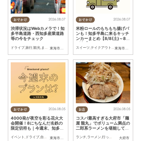
2026.08.07
2026.08.07
おでかけ
おでかけ
渋滞状況はWebカメラで！知
米粉ロールのもちもち揚げパ
多半島道路・西知多産業道路
ンも！知多半島に来るキッチ
等の今をチェック
ンカーまとめ【8/8(土)～8/1
4(金)】
ドライブ
,
旅行
,
観光
,
まちネタ
スイーツ
,
テイクアウト
,
キッチンカー
,
イベ
東海市
,
大府市
,
知多市
,
東浦町
,
常滑市
,
南知多町
東海市
,
大府市
,
知
2026.08.05
2026.08.05
おでかけ
お店
4000発が夜空を彩る花火大
コスパ最高すぎる大府市「麺
会開催！8にちなんだ名鉄の
屋 龍丸」でボリューム満点の
限定切符も｜今週末、知多半
二郎系ラーメンを堪能してき
島でおすすめのプラン【8/8
た
イベント
,
ドライブ
,
自然
,
まちネタ
,
季節ネタ
ランチ
,
親子
,
家族
,
ラーメン
,
行ってみたレポ
,
おひとり
東海市
,
大府市
,
東浦町
,
半田市
,
美浜町
大府市
(土)・9(日)】