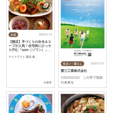
2026.07.21
お店
【開店】手づくりの弁当＆ス
ープが人気！住宅街にひっそ
り佇む「soin（ソワン）」が
7/11(土)大府市にオープン
テイクアウト
,
開店
,
親子
,
夫婦
,
おひとりさま
,
KURUTOHP
2026.07.21
住まい・暮らし
愛三工業株式会社
VISION2030 この手で笑顔
の未来を
大府市