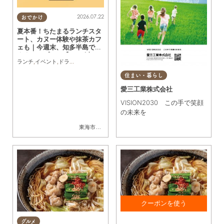
2026.07.22
おでかけ
夏本番！ちたまるランチスタ
ート、カヌー体験や抹茶カフ
ェも｜今週末、知多半島でお
すすめのプラン【7/25(土)・
ランチ
,
イベント
,
ドライブ
,
自然
,
まちネタ
,
季節ネタ
,
親子
,
家族
26(日)】
住まい・暮らし
愛三工業株式会社
VISION2030 この手で笑顔
の未来を
東海市
,
大府市
,
知多市
,
東浦町
,
半田市
,
常滑市
17時以降にご飲食で アイ
グルメ