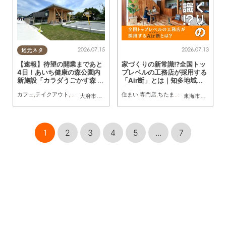
2026.07.15
2026.07.13
地元ネタ
【速報】待望の開業まであと
家づくりの新常識!?全国トッ
4日！あいち健康の森公園内
プレベルの工務店が採用する
新施設「カラダうごかす森 H
「Air断」とは｜知多地域・
arappa」を一足先に調査
豊明市・緑区ほか／ちたまる
カフェ
,
テイクアウト
,
開店
,
まちネタ
,
親子
,
家族
住まい
,
ペット
,
専門店
,
トレンド
,
ちたまる広告
,
KURUTOHP
,
親子
,
夫婦
,
家
大府市
,
東浦町
東海市
,
大府市
,
知
広告
1
2
3
4
5
...
7