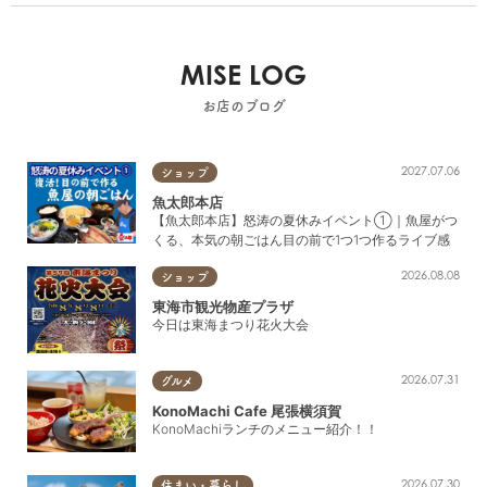
MISE LOG
お店のブログ
2027.07.06
ショップ
魚太郎本店
【魚太郎本店】怒涛の夏休みイベント①｜魚屋がつ
くる、本気の朝ごはん目の前で1つ1つ作るライブ感
2026.08.08
ショップ
東海市観光物産プラザ
今日は東海まつり花火大会
2026.07.31
グルメ
KonoMachi Cafe 尾張横須賀
KonoMachiランチのメニュー紹介！！
2026.07.30
住まい・暮らし