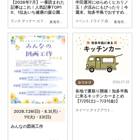
【2026年7月】一番読まれた
半田運河にゆらめくヒカリノ
記事はこれ！人気記事TOP1
玉！夕涼みにもぴったり｜今
0、1位あいち健康の森公園内
週末、知多半島でおすすめの
複合施設のオープン記事
プラン【8/1(土)・2(日)】
ランチ
,
ディナー
,
カフェ
,
スイーツ
,
開店
,
観光
イベント
,
まとめ記事
,
ドライブ
,
自然
,
まちネタ
,
季節ネ
東海市
,
大府市
,
知多市
,
東浦町
,
阿久比町
,
半田市
,
常滑市
東海市
,
大府市
,
武豊
,
知
2026.07.25
おでかけ
各地で夏祭り開催！知多半島
に来るキッチンカーまとめ
【7/25(土)～7/31(金)】
スイーツ
,
テイクアウト
,
キッチンカー
,
イベ
2026.7.26(日)・8.3(月)・
11(火)・23(日)
みんなの図画工作