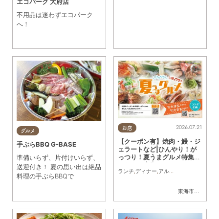
エコパーク 大府店
他券との併用不可※貴金
属・金券・ブランドバッ
不用品は迷わずエコパーク
グ・ブランド時計・携帯
へ！
端末・ゲーム・トレカ・
お酒除く ※共通クーポンを
お使いください。
2026.07.21
お店
グルメ
【クーポン有】焼肉・鰻・ジ
手ぶらBBQ G-BASE
ェラートなど|ひんやり！が
っつり！夏うまグルメ特集／
準備いらず、片付けいらず、
ちたまる広告
送迎付き！ 夏の思い出は絶品
ランチ
,
ディナー
,
アルコール
,
ラーメン
,
カ
料理の手ぶらBBQで
東海市
,
大府市
,
半