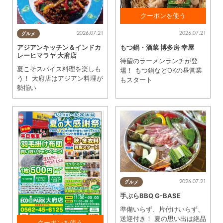
17時以降にご飲食で アイ
2026.07.21
2026.07.21
グルメ
スクリームを サービス！
アジアンキッチン＆インドカ
もつ鍋・酒菜 博多房 幸屋
※1枚に付き1グループ利用
レーヒマラヤ 大府店
OK
待望のラーメンランチが登
夏こそスパイス料理を楽しも
場！ もつ鍋などOKの昼営業
う！ 大府店はアジアン料理が
もスタート
勢揃い
2026.07.21
グルメ
手ぶらBBQ G-BASE
準備いらず、片付けいらず、
送迎付き！ 夏の思い出は絶品