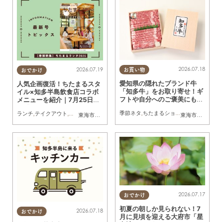
2026.07.18
2026.07.19
お買い物
おでかけ
愛知県の隠れたブランド牛
人気企画復活！ちたまるスタ
「知多牛」をお取り寄せ！ギ
イル×知多半島飲食店コラボ
フトや自分へのご褒美にも／
メニューを紹介｜7月25日発
ちたまるショッピング
行「ちたまるスタイル8・9
季節ネタ
,
ちたまるショッピング
,
家族
,
友人
ランチ
,
テイクアウト
,
習い事
,
観光
,
アウトドア
,
季節ネタ
,
ちたまるスタイル掲載店
東海市
,
大府市
,
知多市
,
東浦町
,
阿久比町
,
半田市
,
常滑市
東海市
,
大府市
,
武豊
,
知
月号」見ドコロ解説
2026.07.17
おでかけ
初夏の朝しか見られない！7
2026.07.18
おでかけ
月に見頃を迎える大府市「星