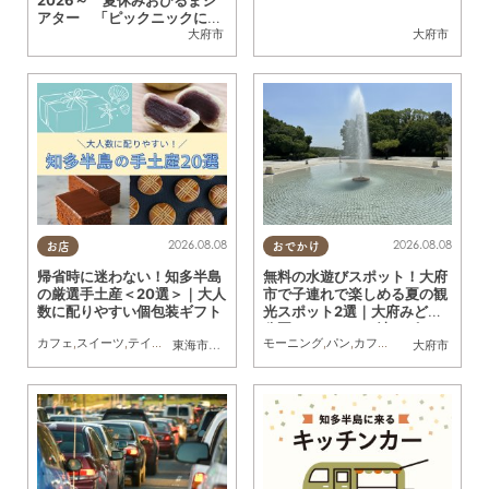
アター 「ピックニックにぴ
ったり！＆ぐしゃぐしゃぐわ
大府市
大府市
しゃ」
2026.08.08
2026.08.08
お店
おでかけ
帰省時に迷わない！知多半島
無料の水遊びスポット！大府
の厳選手土産＜20選＞｜大人
市で子連れで楽しめる夏の観
数に配りやすい個包装ギフト
光スポット2選｜大府みどり
公園じゃぶじゃぶ池、ぱんや
カフェ
,
スイーツ
,
テイクアウト
,
まとめ記事
モーニング
,
パン
,
カフェ
,
ドライブ
,
観光
,
行
東海市
,
大府市
,
知多市
,
東浦町
,
阿久比町
,
半田市
大府市
,
常滑市
,
武豊
SUNとえふ