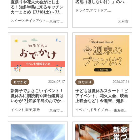
名池（ほしないけ）」のハス
夏祭りや花火大会がはじま
の花を見に行ってみた
る！知多半島に来るキッチン
ドライブ
,
アウトドア
,
自然
,
まちネタ
,
行っ
カーまとめ【7/18(土)～7/24
(金)】
スイーツ
,
テイクアウト
,
キッチンカー
,
イベント
,
まとめ記事
東海市
,
大府市
,
知多市
,
東浦町
,
阿久比町
,
半田市
大府市
,
常滑市
,
武豊
2026.07.17
2026.07.16
おでかけ
おでかけ
新舞子でよさこいイベント！
子どもは夏休みスタート！ビ
夏休みに朗読劇や舞台鑑賞は
アイベント、花火大会、映画
いかが？|知多半島のおでか
上映会など｜今週末、知多半
け情報【7/16(木)～7/31
島でおすすめのプラン【7/18
イベント
,
親子
,
家族
イベント
,
ドライブ
,
自然
,
まちネタ
,
季節ネ
東海市
,
大府市
,
知多市
,
半田市
東海市
,
大府市
,
東
(金)】
(土)・19(日)・20(月祝)】