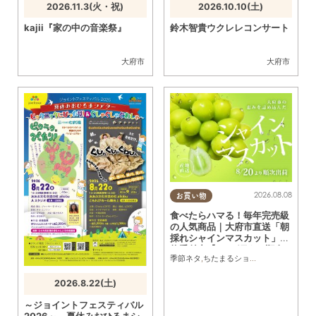
2026.11.3(火・祝)
2026.10.10(土)
kajii『家の中の音楽祭』
鈴木智貴ウクレレコンサート
大府市
大府市
2026.08.08
お買い物
食べたらハマる！毎年完売級
の人気商品｜大府市直送「朝
採れシャインマスカット」予
約受付中【8/20頃より順次
季節ネタ
,
ちたまるショッピング
,
夫婦
,
家族
配送】／ちたまるショッピン
グ
2026.8.22(土)
～ジョイントフェスティバル
2026～ 夏休みおひるまシ