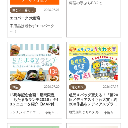
料理の手ぶらBBQで
査定後に提示で買取額
2026.07.21
住まい・暮らし
20%アップ ※出張は除く※
エコパーク 大府店
他券との併用不可※貴金
属・金券・ブランドバッ
不用品は迷わずエコパーク
グ・ブランド時計・携帯
へ！
端末・ゲーム・トレカ・
お酒除く ※共通クーポンを
お使いください。
2026.07.20
2026.07.19
お店
地元ネタ
15周年記念企画！期間限定
粗品＆バッグ貰える！「第20
「ちたまるランチ2026」全1
回メディアスうちわ大賞」約
3メニューを紹介【MAP付
200作品をメディアスプラザ
き】
東海・大府にて展示｜7/23
ランチ
,
テイクアウト
,
専門店
,
ちたまるスタイル掲載店
地元企業
,
まちネタ
,
まとめ記事
,
ちたまる広告
,
家族
,
カップル
,
親子
,
,
家
お
東海市
,
大府市
,
知多市
,
東浦町
,
半田市
,
常滑市
,
武豊町
東海市
,
大府市
,
知
(木)～8/16(日)／ちたまる広
告