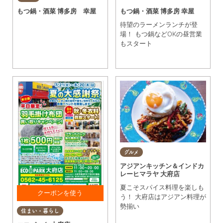
スクリームを サービス！
もつ鍋・酒菜 博多房 幸屋
もつ鍋・酒菜 博多房 幸屋
※1枚に付き1グループ利用
OK
待望のラーメンランチが登
場！ もつ鍋などOKの昼営業
もスタート
グルメ
アジアンキッチン＆インドカ
レーヒマラヤ 大府店
夏こそスパイス料理を楽しも
う！ 大府店はアジアン料理が
査定後に提示で買取額
勢揃い
住まい・暮らし
20%アップ ※出張は除く※