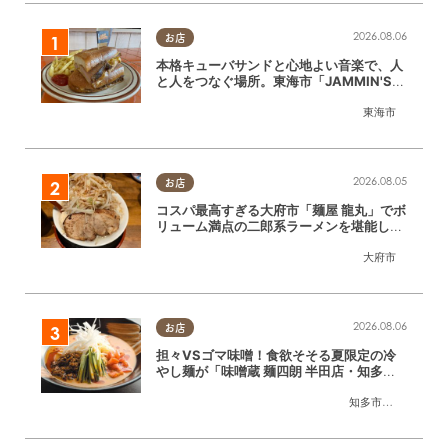
2026.08.06
お店
本格キューバサンドと心地よい音楽で、人
と人をつなぐ場所。東海市「JAMMIN'ST
ANDHOUSE」に行ってみた
東海市
2026.08.05
お店
コスパ最高すぎる大府市「麺屋 龍丸」でボ
リューム満点の二郎系ラーメンを堪能して
きた
大府市
2026.08.06
お店
担々VSゴマ味噌！食欲そそる夏限定の冷
やし麺が「味噌蔵 麺四朗 半田店・知多
店」で登場／ちたまる広告
知多市
,
半田市