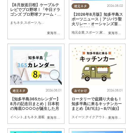
【8月放送日程】ケーブルテ
2026.08.02
地元ネタ
レビでプロ野球！「中日ドラ
ゴンズ プロ野球ファーム・リ
【2026年8月版】知多半島ス
ーグ戦」／ちたまる広告
ポーツニュース｜アジパラ聖
まちネタ
,
スポーツ
,
ちたまる広告
火リレー・オーシャンズ首位
など最新情報まとめ
地元企業
,
スポーツ
,
家族
,
おひとりさま
,
友
東海市
,
大府市
,
知多市
,
東浦町
,
常滑市
,
武豊町
,
美浜町
東海市
,
大府市
,
南知多
,
知
2026.08.01
2026.08.01
地元ネタ
おでかけ
【知多半島365カレンダー】
ロータリーで盆踊り大会も！
8月の記念日まとめ｜日本初
知多半島に来るキッチンカー
の海底○○○○が誕生した月
まとめ【8/1(土)～8/7(金)】
イベント
,
まちネタ
,
連載
スイーツ
,
テイクアウト
,
キッチンカー
,
イベ
東海市
,
大府市
,
知多市
,
東浦町
,
阿久比町
,
半田市
,
常滑市
東海市
,
大府市
,
武豊
,
知