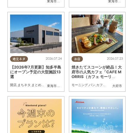
東海市
,
大府市
,
知多市
,
半田市
東海市
,
大府市
,
知
2026.07.24
2026.07.23
地元ネタ
お店
【2026年7月更新】知多半島
焼きたてスコーンが絶品！大
にオープン予定の大型施設13
府市の人気カフェ「CAFE M
選
ORRIS（カフェ モーリ
ス）」でモーニングを堪能し
開店
,
まちネタ
,
まとめ記事
モーニング
,
パン
,
カフェ
,
ドライブ
,
観光
,
行
東海市
,
大府市
,
知多市
,
美浜町
,
南知多町
大府市
てきた